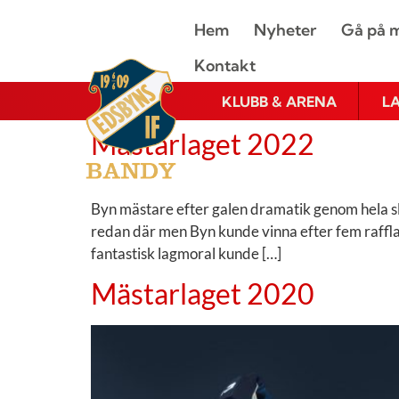
Hem
Nyheter
Gå på m
Kontakt
KLUBB & ARENA
L
Mästarlaget 2022
Byn mästare efter galen dramatik genom hela slut
redan där men Byn kunde vinna efter fem rafflan
fantastisk lagmoral kunde […]
Mästarlaget 2020