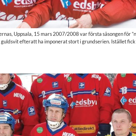
as, Uppsala, 15 mars 2007/2008 var första säsongen för ”nya
svit efteratt ha imponerat stort i grundserien. Istället fick v