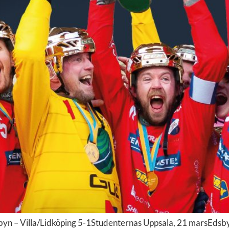
byn – Villa/Lidköping 5-1Studenternas Uppsala, 21 marsEdsb