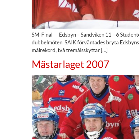
SM-Final Edsbyn – Sandviken 11 – 6 Studentern
dubbelmöten. SAIK förväntades bryta Edsbyns guld
målrekord, två tremålsskyttar […]
Mästarlaget 2007