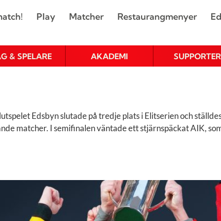
atch!
Play
Matcher
Restaurangmenyer
Ed
AG & SPELARE
AKADEMI
SUPPORTER
spelet Edsbyn slutade på tredje plats i Elitserien och ställdes 
de matcher. I semifinalen väntade ett stjärnspäckat AIK, som