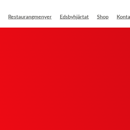
Restaurangmenyer
Edsbyhjärtat
Shop
Konta