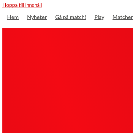
Hoppa till innehåll
Hem
Nyheter
Gå på match!
Play
Matcher