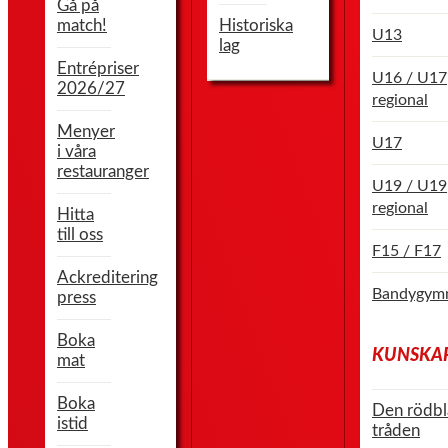
Gå på
match!
Historiska
U13
lag
Entrépriser
U16 / U17
2026/27
regional
Menyer
U17
i våra
restauranger
U19 / U19
regional
Hitta
till oss
F15 / F17
Ackreditering
Bandygymn
press
Boka
KUNSKA
mat
Boka
Den rödbl
istid
tråden