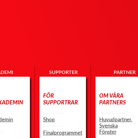
ADEMI
SUPPORTER
PARTNER
FÖR
OM VÅRA
KADEMIN
SUPPORTRAR
PARTNERS
demin
Shop
Huvudpartner.
Svenska
Fönster
Finalprogrammet