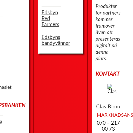
Produkter
Edsbyn
för partners
Red
kommer
Farmers
framöver
även att
Edsbyns
presenteras
bandyvänner
digitalt på
denna
plats.
KONTAKT
asiet
PSBANKEN
Clas
Blom
MARKNADSANS
å
070 – 217
00 73