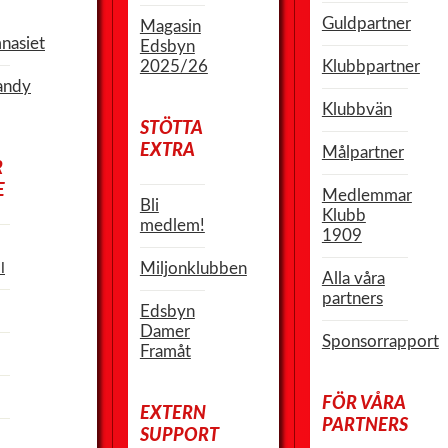
Guldpartner
Magasin
nasiet
Edsbyn
2025/26
Klubbpartner
andy
Klubbvän
STÖTTA
EXTRA
Målpartner
R
E
Medlemmar
Bli
Klubb
medlem!
1909
l
Miljonklubben
Alla våra
partners
Edsbyn
Damer
Sponsorrapport
Framåt
FÖR VÅRA
EXTERN
PARTNERS
SUPPORT