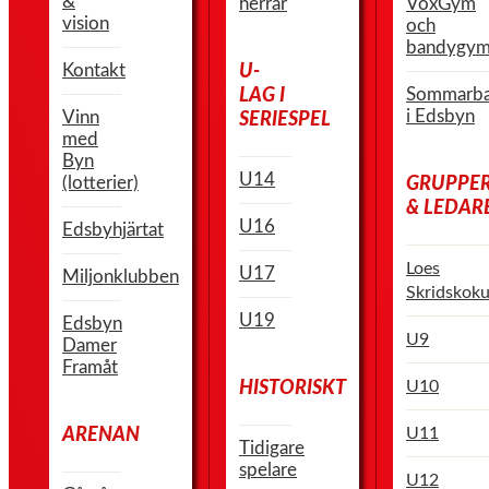
&
herrar
VoxGym
vision
och
bandygym
Kontakt
U-
Sommarb
LAG I
i Edsbyn
Vinn
SERIESPEL
med
Byn
U14
(lotterier)
GRUPPE
& LEDAR
U16
Edsbyhjärtat
Loes
U17
Miljonklubben
Skridskoku
U19
Edsbyn
U9
Damer
Framåt
U10
HISTORISKT
U11
ARENAN
Tidigare
spelare
U12