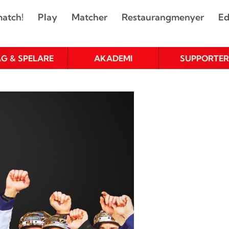
atch!
Play
Matcher
Restaurangmenyer
Ed
AG & SPELARE
AKADEMI
SUPPORTER