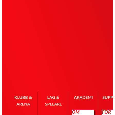
KLUBB &
LAG &
AKADEMI
SUPP
ARENA
SPELARE
OM
FÖR