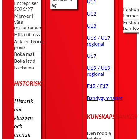
U11
Entrépriser
lag
2026/27
Edsbyn
U12
Farmer
Menyer i
våra
Edsbyn
U13
restauranger
bandyv
Hitta till oss
U16 / U17
Ackreditering
regional
press
Boka mat
U17
Boka istid
Isschema
U19 / U19
regional
HISTORISKT
F15 / F17
Bandygymnasiet
Historik
om
KUNSKAPSBANKEN
klubben
och
Den rödblå
arenan