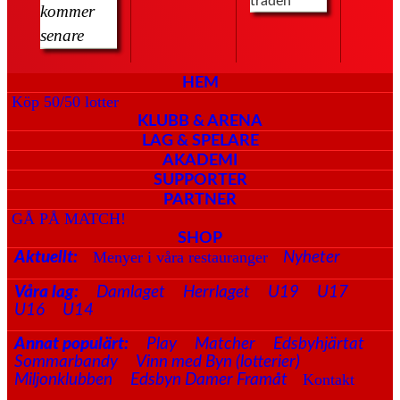
tråden
kommer
senare
HEM
Köp 50/50 lotter
KLUBB & ARENA
LAG & SPELARE
AKADEMI
SUPPORTER
PARTNER
GÅ PÅ MATCH!
SHOP
Menyer i våra restauranger
Aktuellt:
Nyheter
Våra lag:
Damlaget
Herrlaget
U19
U17
U16
U14
Annat populärt:
Play
Matcher
Edsbyhjärtat
Sommarbandy
Vinn med Byn (lotterier)
Kontakt
Miljonklubben
Edsbyn Damer Framåt