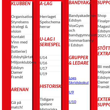
BANDYAKADEMIN
SUPP
KLUBBEN
A-LAG
Bandyakademin
Shop
Organisation
Herrlaget
Edsbyn
Finalp
Styrelsens
Spelschema
VoxGym
Magasi
strategi &
herrar
och
Edsby
vision
bandygymnasiet
2025/
Kontakt
U-LAG I
Sommarbandy
Vinn med
SERIESPEL
i Edsbyn
Byn
STÖT
(lotterier)
EXTR
Edsbyhjärtat
GRUPPER
U14
Miljonklubben
& LEDARE
U16
Bli me
Edsbyn
U17
Miljon
Damer
U19
Framåt
Edsby
Loes
Damer
Skridskokul
HISTORISKT
Framåt
ARENAN
U9
EXTE
Tidigare
U10
Gå på
spelare
SUPP
match!
Historiska