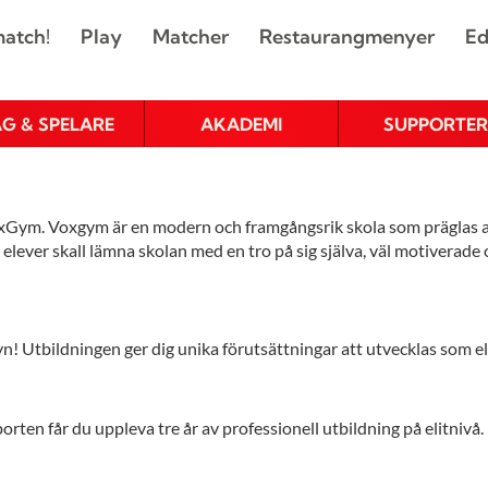
atch!
Play
Matcher
Restaurangmenyer
Ed
AG & SPELARE
AKADEMI
SUPPORTER
ym. Voxgym är en modern och framgångsrik skola som präglas av
la elever skall lämna skolan med en tro på sig själva, väl motiverade
 Utbildningen ger dig unika förutsättningar att utvecklas som el
ten får du uppleva tre år av professionell utbildning på elitnivå