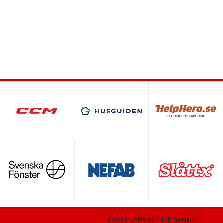
©2026,+EDSBYNS IF BANDY