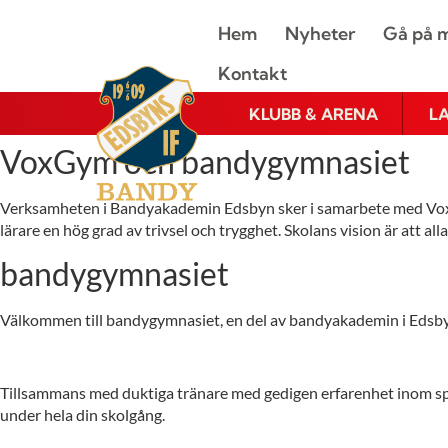
Hem
Nyheter
Gå på m
Kontakt
KLUBB & ARENA
L
VoxGym och bandygymnasiet
Verksamheten i Bandyakademin Edsbyn sker i samarbete med VoxG
lärare en hög grad av trivsel och trygghet. Skolans vision är att al
bandygymnasiet
Välkommen till bandygymnasiet, en del av bandyakademin i Edsbyn!
Tillsammans med duktiga tränare med gedigen erfarenhet inom spor
under hela din skolgång.