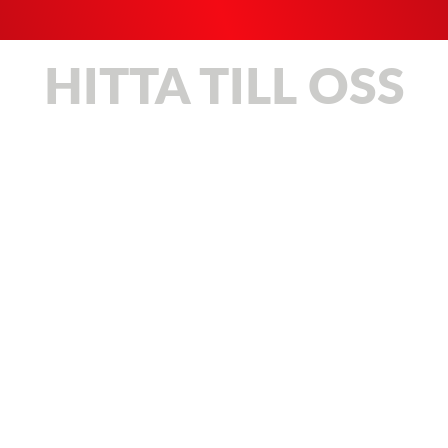
HITTA TILL OSS
ANDERSSON
Christer
ARVIDSSON
Allan
BERGLUND
Torkel
CALLBERG
Jan-Erik
EDLING
Jonas