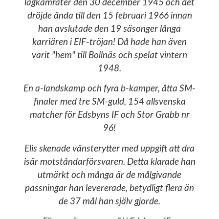
lagkamrater den 30 december 1945 och det
dröjde ända till den 15 februari 1966 innan
han avslutade den 19 säsonger långa
karriären i EIF-tröjan! Då hade han även
varit "hem" till Bollnäs och spelat vintern
1948.
En a-landskamp och fyra b-kamper, åtta SM-
finaler med tre SM-guld, 154 allsvenska
matcher för Edsbyns IF och Stor Grabb nr
96!
Elis skenade vänsterytter med uppgift att dra
isär motståndarförsvaren. Detta klarade han
utmärkt och många är de målgivande
passningar han levererade, betydligt flera än
de 37 mål han själv gjorde.