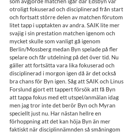
som avgjorde matchen igår där Edsbyn var
otroligt fokuserad och disciplinerad från start
och fortsatt större delen av matchen förutom
litet tapp i upptakten av andra. SAIK lite mer
svajig i sin prestation matchen igenom och
mycket skulle som vanligt gå igenom
Berlin/Mossberg medan Byn spelade på fler
spelare och får utdelning på det över tid. Nu
gäller att fortsätta vara lika fokuserad och
disciplinerad i morgon igen då är det också
bra chans för Byn igen. Såg att SAIK och Linus
Forslund gjort ett tappert försök att få Byn
att tappa fokus med ett utspel/anmälan idag
men jag tror inte det berör Byn och Myran
speciellt just nu. Har nästan hellre en
förhoppning att det kan höja Byn än mer
faktiskt när disciplinnämnden så småningom