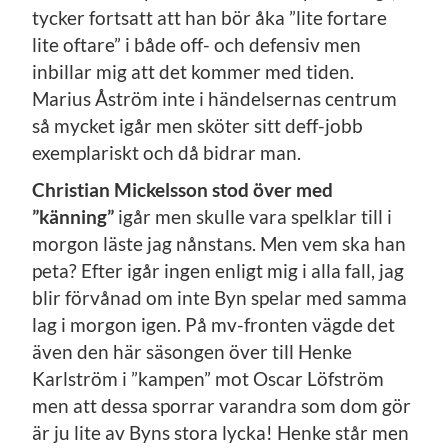
tycker fortsatt att han bör åka ”lite fortare
lite oftare” i både off- och defensiv men
inbillar mig att det kommer med tiden.
Marius Åström inte i händelsernas centrum
så mycket igår men sköter sitt deff-jobb
exemplariskt och då bidrar man.
Christian Mickelsson stod över med
”känning”
igår men skulle vara spelklar till i
morgon läste jag nånstans. Men vem ska han
peta? Efter igår ingen enligt mig i alla fall, jag
blir förvånad om inte Byn spelar med samma
lag i morgon igen. På mv-fronten vägde det
även den här säsongen över till Henke
Karlström i ”kampen” mot Oscar Löfström
men att dessa sporrar varandra som dom gör
är ju lite av Byns stora lycka! Henke står men