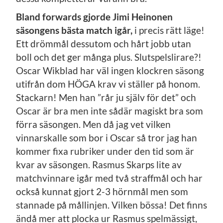
Bland forwards gjorde Jimi Heinonen
säsongens bästa match igår,
i precis rätt läge!
Ett drömmål dessutom och hårt jobb utan
boll och det ger många plus. Slutspelslirare?!
Oscar Wikblad har väl ingen klockren säsong
utifrån dom HÖGA krav vi ställer på honom.
Stackarn! Men han ”rår ju själv för det” och
Oscar är bra men inte sådär magiskt bra som
förra säsongen. Men då jag vet vilken
vinnarskalle som bor i Oscar så tror jag han
kommer fixa rubriker under den tid som är
kvar av säsongen. Rasmus Skarps lite av
matchvinnare igår med två straffmål och har
också kunnat gjort 2-3 hörnmål men som
stannade på mållinjen. Vilken bössa! Det finns
ändå mer att plocka ur Rasmus spelmässigt,