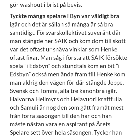
gör washout i brist på bevis.
Tyckte många spelare i Byn var väldigt bra
igår
och det är sällan så många är så bra
samtidigt. Försvarskollektivet suveränt där
man stängde ner SAIK och kom dom till skott
var det oftast ur snäva vinklar som Henke
oftast fixar. Man såg i första att SAIK försökte
spela ”i Edsbyn” och stundtals kom en bit ”i
Edsbyn” också men ända fram till Henke kom
man aldrig den vägen för där stängde Jeppe,
Svensk och Tommi, alla tre kanonbra igår.
Halvorna Hellmyrs och Helavuori kraftfulla
och Samuli är nog den som gått framåt mest
från förra säsongen till den här och han
måste nästan vara en aspirant på Årets
Spelare sett över hela säsongen. Tycker han