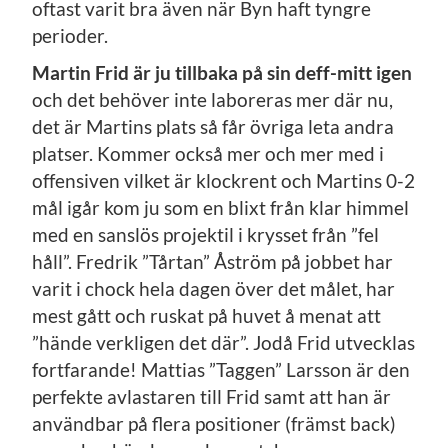
oftast varit bra även när Byn haft tyngre
perioder.
Martin Frid är ju tillbaka på sin deff-mitt igen
och det behöver inte laboreras mer där nu,
det är Martins plats så får övriga leta andra
platser. Kommer också mer och mer med i
offensiven vilket är klockrent och Martins 0-2
mål igår kom ju som en blixt från klar himmel
med en sanslös projektil i krysset från ”fel
håll”. Fredrik ”Tårtan” Åström på jobbet har
varit i chock hela dagen över det målet, har
mest gått och ruskat på huvet å menat att
”hände verkligen det där”. Jodå Frid utvecklas
fortfarande! Mattias ”Taggen” Larsson är den
perfekte avlastaren till Frid samt att han är
användbar på flera positioner (främst back)