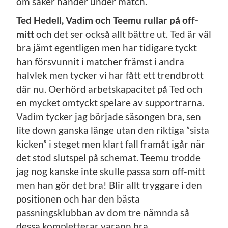
om saker händer under match.
Ted Hedell, Vadim och Teemu rullar på off-
mitt
och det ser också allt bättre ut. Ted är väl
bra jämt egentligen men har tidigare tyckt
han försvunnit i matcher främst i andra
halvlek men tycker vi har fått ett trendbrott
där nu. Oerhörd arbetskapacitet på Ted och
en mycket omtyckt spelare av supportrarna.
Vadim tycker jag började säsongen bra, sen
lite down ganska länge utan den riktiga ”sista
kicken” i steget men klart fall framåt igår när
det stod slutspel på schemat. Teemu trodde
jag nog kanske inte skulle passa som off-mitt
men han gör det bra! Blir allt tryggare i den
positionen och har den bästa
passningsklubban av dom tre nämnda så
dessa kompletterar varann bra.