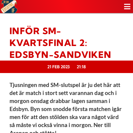
INFÖR SM-
KVARTSFINAL 2:
EDSBYN-SANDVIKEN
21 FEB 2023
21:18
Tjusningen med SM-slutspel är ju det här att
det är match i stort sett varannan dag och i
morgon onsdag drabbar lagen samman i
Edsbyn. Byn som snodde första matchen igår
men för att den stölden ska vara något värd
så måste vi också vinna i morgon. Ner till
Arenan och stötta!