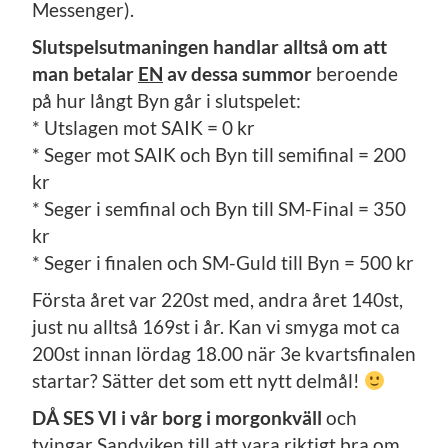
Messenger).
Slutspelsutmaningen handlar alltså om att
man betalar
EN
av dessa summor
beroende
på hur långt Byn går i slutspelet:
* Utslagen mot SAIK = 0 kr
* Seger mot SAIK och Byn till semifinal = 200
kr
* Seger i semfinal och Byn till SM-Final = 350
kr
* Seger i finalen och SM-Guld till Byn = 500 kr
Första året var 220st med, andra året 140st,
just nu alltså 169st i år. Kan vi smyga mot ca
200st innan lördag 18.00 när 3e kvartsfinalen
startar? Sätter det som ett nytt delmål!
DÅ SES VI i vår borg i morgonkväll
och
tvingar Sandviken till att vara riktigt bra om