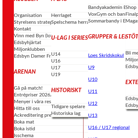
Bandyakademin Edsby
Shop
VoxGym och bandygym
Final
Organisation
Herrlaget
Sommarbandy i Edsby
Magas
Styrelsens strategi & vision
Spelschema herrar
Kontakt
Vinn med Byn (lotterier)
GRUPPER & LEDAR
STÖT
U-LAG I SERIESPEL
Edsbyhjärtat
Miljonklubben
Bli m
U14
Loes Skridskokul
Edsbyn Damer Framåt
Miljo
U16
Edsby
U9
U17
ARENAN
U19
U10
EXT
Gå på match!
HISTORISKT
U11
Entrépriser 2026/27
Edsby
Menyer i våra restauranger
U12
Edsby
Tidigare spelare
Hitta till oss
Historiska lag
Ackreditering press
U13
Boka mat
U16 / U17 regional
Boka istid
Isschema