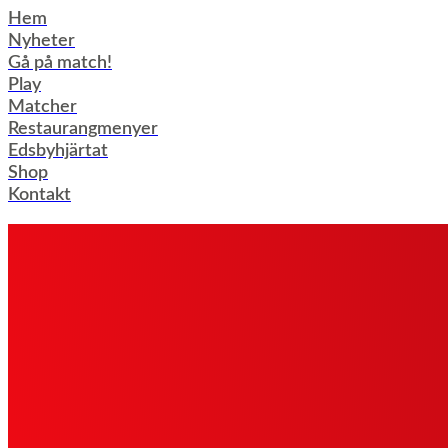
Hoppa
Hem
till
Nyheter
innehåll
Gå på match!
Play
Matcher
Restaurangmenyer
Edsbyhjärtat
Shop
Kontakt