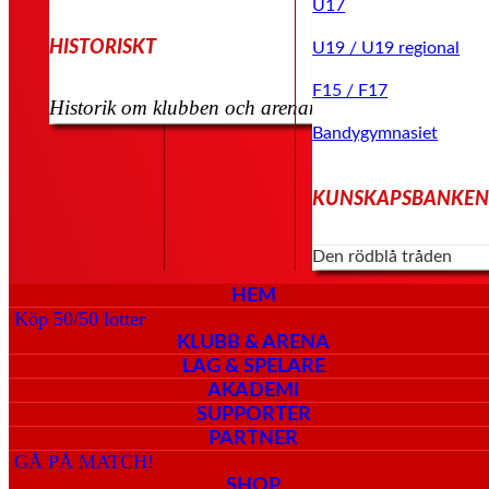
U17
HISTORISKT
U19 / U19 regional
F15 / F17
Historik om klubben och arenan kommer senare
Bandygymnasiet
KUNSKAPSBANKE
Den rödblå tråden
HEM
Köp 50/50 lotter
KLUBB & ARENA
LAG & SPELARE
AKADEMI
SUPPORTER
PARTNER
GÅ PÅ MATCH!
SHOP