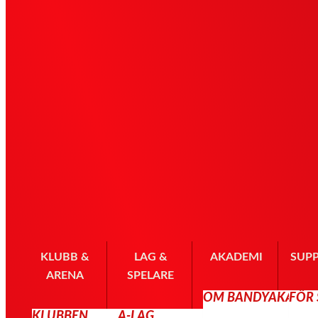
KLUBB &
LAG &
AKADEMI
SUP
ARENA
SPELARE
OM BANDYAKADE
FÖR
KLUBBEN
A-LAG