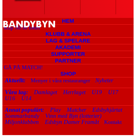
HEM
Köp 50/50 lotter
KLUBB & ARENA
LAG & SPELARE
AKADEMI
SUPPORTER
PARTNER
GÅ PÅ MATCH!
SHOP
Aktuellt:
Nyheter
Menyer i våra restauranger
Våra lag:
Damlaget
Herrlaget
U19
U17
U16
U14
Annat populärt:
Play
Matcher
Edsbyhjärtat
Sommarbandy
Vinn med Byn (lotterier)
Miljonklubben
Edsbyn Damer Framåt
Kontakt