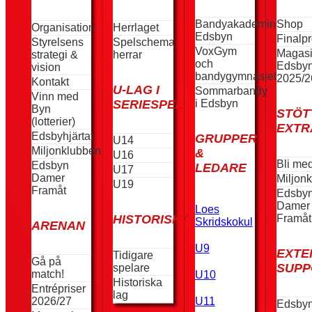
Bandyakademin
Shop
Organisation
Herrlaget
Edsbyn
Finalp
Styrelsens
Spelschema
VoxGym
Magas
strategi &
herrar
och
Edsby
vision
bandygymnasiet
2025/2
Kontakt
U-LAG I
Sommarbandy
Vinn med
i Edsbyn
SERIESPEL
Byn
STÖT
(lotterier)
EXTR
Edsbyhjärtat
GRUPPER
U14
Miljonklubben
&
U16
Bli me
Edsbyn
LEDARE
U17
Damer
Miljon
U19
Framåt
Edsby
Damer
Loes
Framåt
HISTORISKT
Skridskokul
ARENAN
U9
EXTE
Tidigare
Gå på
SUPP
spelare
match!
U10
Historiska
Entrépriser
lag
2026/27
U11
Edsby