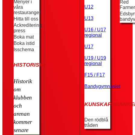
Menyer i
Red
U12
våra
Farmer
restauranger
Edsby
U13
Hitta till oss
bandyv
Ackreditering
U16 / U17
press
regional
Boka mat
Boka istid
U17
Isschema
U19 / U19
regional
HISTORISKT
F15 / F17
Historik
Bandygymnasiet
om
klubben
KUNSKAPSBANKE
och
arenan
Den rödblå
kommer
tråden
senare