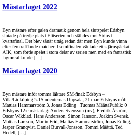
Mästarlaget 2022
Byn mästare efter galen dramatik genom hela slutspelet Edsbyn
slutade på tredje plats i Elitserien och ställdes mot Sirius i
kvartsfinal. Det blev sånär uttåg redan där men Byn kunde vinna
efter fem rafflande matcher. I semifinalen väntade ett stjärnspäckat
AIK, som förde spelet i stora delar av serien men med en fantastisk
lagmoral kunde […]
Mästarlaget 2020
Byn mästare inför tomma läktare SM-final: Edsbyn –
Villa/Lidköping 5-1Studenternas Uppsala, 21 marsEdsbyns mål:
Mattias Hammarström 3, Jonas Edling , Tuomas MäättäPublik: 0
Edsbyns 12:e mästarlag: Anders Svensson (mv), Fredrik Åström,
Oscar Wikblad, Hans Andersson, Simon Jansson, Joakim Svensk,
Mattias Larsson, Martin Frid, Mattias Hammarström, Jonas Edling,
Jesper Granqvist, Daniel Burvall-Jonsson, Tommi Määttä, Ted
Hedell, […]