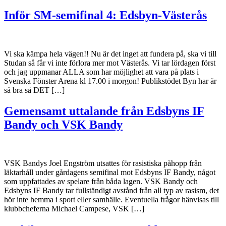
Inför SM-semifinal 4: Edsbyn-Västerås
Vi ska kämpa hela vägen!! Nu är det inget att fundera på, ska vi till
Studan så får vi inte förlora mer mot Västerås. Vi tar lördagen först
och jag uppmanar ALLA som har möjlighet att vara på plats i
Svenska Fönster Arena kl 17.00 i morgon! Publikstödet Byn har är
så bra så DET […]
Gemensamt uttalande från Edsbyns IF
Bandy och VSK Bandy
VSK Bandys Joel Engström utsattes för rasistiska påhopp från
läktarhåll under gårdagens semifinal mot Edsbyns IF Bandy, något
som uppfattades av spelare från båda lagen. VSK Bandy och
Edsbyns IF Bandy tar fullständigt avstånd från all typ av rasism, det
hör inte hemma i sport eller samhälle. Eventuella frågor hänvisas till
klubbcheferna Michael Campese, VSK […]