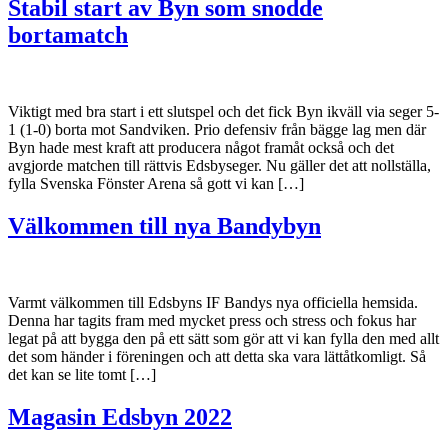
Stabil start av Byn som snodde
bortamatch
Viktigt med bra start i ett slutspel och det fick Byn ikväll via seger 5-
1 (1-0) borta mot Sandviken. Prio defensiv från bägge lag men där
Byn hade mest kraft att producera något framåt också och det
avgjorde matchen till rättvis Edsbyseger. Nu gäller det att nollställa,
fylla Svenska Fönster Arena så gott vi kan […]
Välkommen till nya Bandybyn
Varmt välkommen till Edsbyns IF Bandys nya officiella hemsida.
Denna har tagits fram med mycket press och stress och fokus har
legat på att bygga den på ett sätt som gör att vi kan fylla den med allt
det som händer i föreningen och att detta ska vara lättåtkomligt. Så
det kan se lite tomt […]
Magasin Edsbyn 2022