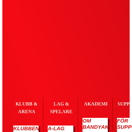
KLUBB &
LAG &
AKADEMI
SUPP
ARENA
SPELARE
OM
FÖR
BANDYAKADEMIN
SUPP
KLUBBEN
A-LAG