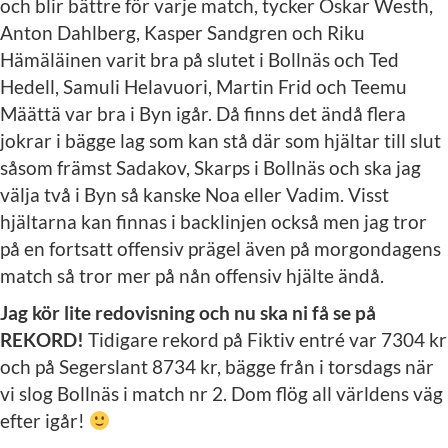
och blir bättre för varje match, tycker Oskar Westh,
Anton Dahlberg, Kasper Sandgren och Riku
Hämäläinen varit bra på slutet i Bollnäs och Ted
Hedell, Samuli Helavuori, Martin Frid och Teemu
Määttä var bra i Byn igår. Då finns det ändå flera
jokrar i bägge lag som kan stå där som hjältar till slut
såsom främst Sadakov, Skarps i Bollnäs och ska jag
välja två i Byn så kanske Noa eller Vadim. Visst
hjältarna kan finnas i backlinjen också men jag tror
på en fortsatt offensiv prägel även på morgondagens
match så tror mer på nån offensiv hjälte ändå.
Jag kör lite redovisning och nu ska ni få se på
REKORD!
Tidigare rekord på Fiktiv entré var 7304 kr
och på Segerslant 8734 kr, bägge från i torsdags när
vi slog Bollnäs i match nr 2. Dom flög all världens väg
efter igår!