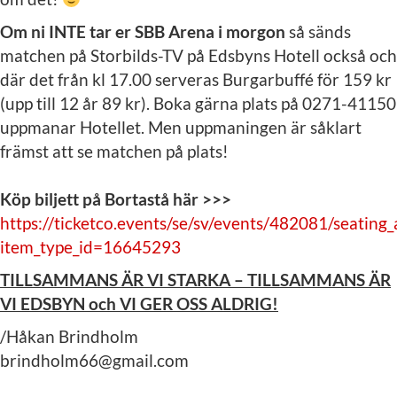
Om ni INTE tar er SBB Arena i morgon
så sänds
matchen på Storbilds-TV på Edsbyns Hotell också och
där det från kl 17.00 serveras Burgarbuffé för 159 kr
(upp till 12 år 89 kr). Boka gärna plats på 0271-41150
uppmanar Hotellet. Men uppmaningen är såklart
främst att se matchen på plats!
Köp biljett på Bortastå här >>>
https://ticketco.events/se/sv/events/482081/seatin
item_type_id=16645293
TILLSAMMANS ÄR VI STARKA – TILLSAMMANS ÄR
VI EDSBYN och VI GER OSS ALDRIG!
/Håkan Brindholm
brindholm66@gmail.com