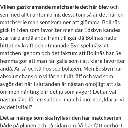
Vilken gastkramande matchserie det här blev
och
sen med allt runtomkring dessutom så är det här en
matchserie man sent kommer att glömma. Bollnäs
gick in i den som favoriter men där Edsbyn kändes
starkare ändå ända fram till igår då Bollnäs hade
hittat ny kraft och utmanade Byn spelmässigt
matchen igenom och det faktum att Bollnäs har 5e
hemma gör att man får gälla som rätt klara favoriter
ändå. Är så också hos spelbolagen. Men Edsbyn har
absolut chans om vi får en fullträff och vad som
avgör det här i slutänden är nästan omöjligt att sia
om men nånting blir det ju som avgör! Det är väl
nästan läge för en sudden-match i morgon, klarar vi
av det isåfall?
Det är många som ska hyllas i den här matchserien
både på planen och på sidan om. Vi har fått oerhört