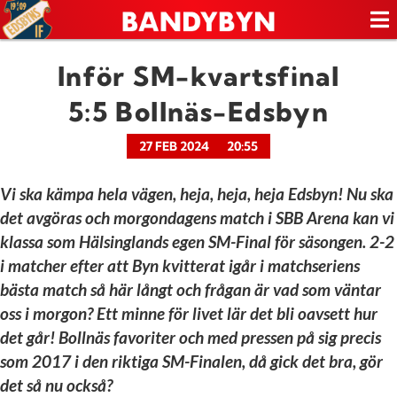
Inför SM-kvartsfinal
5:5 Bollnäs-Edsbyn
27 FEB 2024
20:55
Vi ska kämpa hela vägen, heja, heja, heja Edsbyn! Nu ska
det avgöras och morgondagens match i SBB Arena kan vi
klassa som Hälsinglands egen SM-Final för säsongen. 2-2
i matcher efter att Byn kvitterat igår i matchseriens
bästa match så här långt och frågan är vad som väntar
oss i morgon? Ett minne för livet lär det bli oavsett hur
det går! Bollnäs favoriter och med pressen på sig precis
som 2017 i den riktiga SM-Finalen, då gick det bra, gör
det så nu också?