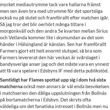
mycket mediautrymme tack vare hallarna främst
men sen även bra med utrymme för det sportsliga
också nu på slutet och framförallt efter matchen igår.
Så jag tror det blir oerhört många tittare i
morgonkväll och den andra 5e kvarten mellan Sirius
och Vetlanda kommer lite i skymundan av det som
händer i Hälsingland är känslan. Sen har framförallt
Farmers gjort ett helt enormt slutspel, så bra som
Farmers levererat den här veckan är svårslaget i
bandysverige anser jag och det måste vara en ynnest
att få vara spelare i Edsbyns IF med detta publikstöd.
Samtidigt har Flames spottat upp sig i dom två sista
matcherna
också men annars är väl enda besvikelsen
i matchserien den dåliga uppslutningen från Bollnäs
på bortamatcherna i Edsbyn. Det skryts ofta
väldeliga om det fanatiska intresset i Bollnäs men nu