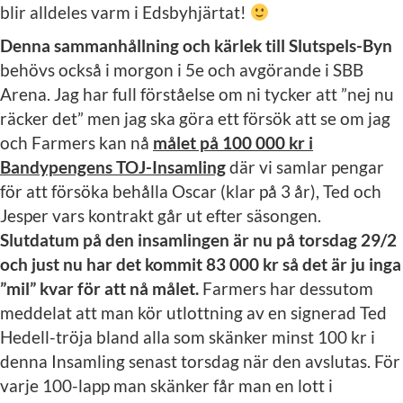
blir alldeles varm i Edsbyhjärtat!
Denna sammanhållning och kärlek till Slutspels-Byn
behövs också i morgon i 5e och avgörande i SBB
Arena. Jag har full förståelse om ni tycker att ”nej nu
räcker det” men jag ska göra ett försök att se om jag
och Farmers kan nå
målet på 100 000 kr i
Bandypengens TOJ-Insamling
där vi samlar pengar
för att försöka behålla Oscar (klar på 3 år), Ted och
Jesper vars kontrakt går ut efter säsongen.
Slutdatum på den insamlingen är nu på torsdag 29/2
och just nu har det kommit 83 000 kr så det är ju inga
”mil” kvar för att nå målet.
Farmers har dessutom
meddelat att man kör utlottning av en signerad Ted
Hedell-tröja bland alla som skänker minst 100 kr i
denna Insamling senast torsdag när den avslutas. För
varje 100-lapp man skänker får man en lott i