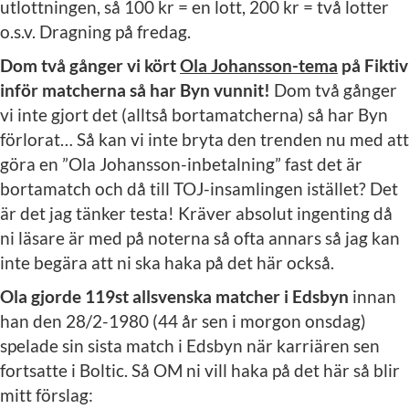
utlottningen, så 100 kr = en lott, 200 kr = två lotter
o.s.v. Dragning på fredag.
Dom två gånger vi kört
Ola Johansson-tema
på Fiktiv
inför matcherna så har Byn vunnit!
Dom två gånger
vi inte gjort det (alltså bortamatcherna) så har Byn
förlorat… Så kan vi inte bryta den trenden nu med att
göra en ”Ola Johansson-inbetalning” fast det är
bortamatch och då till TOJ-insamlingen istället? Det
är det jag tänker testa! Kräver absolut ingenting då
ni läsare är med på noterna så ofta annars så jag kan
inte begära att ni ska haka på det här också.
Ola gjorde 119st allsvenska matcher i Edsbyn
innan
han den 28/2-1980 (44 år sen i morgon onsdag)
spelade sin sista match i Edsbyn när karriären sen
fortsatte i Boltic. Så OM ni vill haka på det här så blir
mitt förslag: