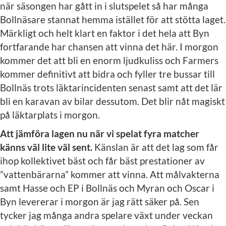
när säsongen har gått in i slutspelet så har många
Bollnäsare stannat hemma istället för att stötta laget.
Märkligt och helt klart en faktor i det hela att Byn
fortfarande har chansen att vinna det här. I morgon
kommer det att bli en enorm ljudkuliss och Farmers
kommer definitivt att bidra och fyller tre bussar till
Bollnäs trots läktarincidenten senast samt att det lär
bli en karavan av bilar dessutom. Det blir nåt magiskt
på läktarplats i morgon.
Att jämföra lagen nu när vi spelat fyra matcher
känns väl lite väl sent.
Känslan är att det lag som får
ihop kollektivet bäst och får bäst prestationer av
”vattenbärarna” kommer att vinna. Att målvakterna
samt Hasse och EP i Bollnäs och Myran och Oscar i
Byn levererar i morgon är jag rätt säker på. Sen
tycker jag många andra spelare växt under veckan