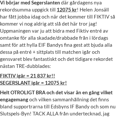
Vi börjar med Segerslanten
där gårdagens nya
rekordsumma uppgick till
12075 kr
! Helen Jonsäll
har fått jobba idag och när det kommer till FIKTIV så
kommer vi nog aldrig att slå det här tror jag!
Uppmaningen var ju att bidra med Fiktiv entré av
omtanke för alla skadade/drabbade från i lördags
samt för att hylla EIF Bandys fina gest att bjuda alla
dessa på entré + sittplats till matchen igår och
gensvaret blev fantastiskt och det tidigare rekordet
nästan TRE-dubblades:
FIKTIV igår = 21 837 kr!!
SEGERSLANT igår = 12075 kr!
Helt OTROLIGT BRA och det visar än en gång vilket
engagemang
och vilken sammanhållning det finns
bland supportrarna till Edsbyns IF Bandy och som nu
Slutspels-Byn! TACK ALLA från undertecknad, jag