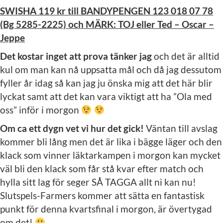
SWISHA 119 kr till BANDYPENGEN 123 018 07 78
(Bg 5285-2225) och MÄRK: TOJ eller Ted – Oscar –
Jeppe
Det kostar inget att prova tänker jag
och det är alltid
kul om man kan nå uppsatta mål och då jag dessutom
fyller år idag så kan jag ju önska mig att det här blir
lyckat samt att det kan vara viktigt att ha ”Ola med
oss” inför i morgon
Om ca ett dygn vet vi hur det gick!
Väntan till avslag
kommer bli lång men det är lika i bägge läger och den
klack som vinner läktarkampen i morgon kan mycket
väl bli den klack som får stå kvar efter match och
hylla sitt lag för seger SÅ TAGGA allt ni kan nu!
Slutspels-Farmers kommer att sätta en fantastisk
punkt för denna kvartsfinal i morgon, är övertygad
om det!