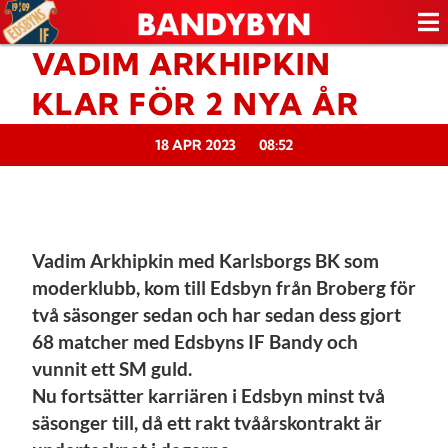
VADIM ARKHIPKIN
KLAR FÖR 2 NYA ÅR
18 APR 2023
08:52
Vadim Arkhipkin med Karlsborgs BK som
moderklubb, kom till Edsbyn från Broberg för
två säsonger sedan och har sedan dess gjort
68 matcher med Edsbyns IF Bandy och
vunnit ett SM guld.
Nu fortsätter karriären i Edsbyn minst två
säsonger till, då ett rakt tvåårskontrakt är