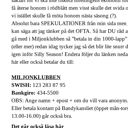
såklart för vi ska inte riskera föreningens ekonomi för
få återse honom i rödblått men visst skulle det svida
vi istället skulle få möta honom nästa säsong (?).
Absolut bara SPEKULATIONER från min sida men 
kan säga att jag tänker på det OFTA. Så har DU råd a
gå med i Miljonklubben så ”betala in din 1000-lapp”
(eller mer) redan idag tycker jag så det blir lite snurr 
igen inför Silly Season! Endera följer du länken ned
här eller också betalar du till:
MILJONKLUBBEN
SWISH:
123 283 87 95
Bankgiro:
434-5500
OBS: Ange namn + epost + om du vill vara anonym
Eller betala kontant på Bandykansliet (öppet mån-tor
13.00-16.00) går också bra.
Det går också läsa här