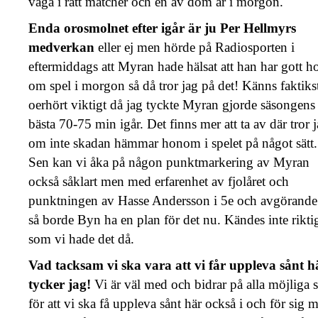
våga i rätt matcher och en av dom är i morgon.
Enda orosmolnet efter igår är ju Per Hellmyrs
medverkan
eller ej men hörde på Radiosporten i
eftermiddags att Myran hade hälsat att han har gott h
om spel i morgon så då tror jag på det! Känns faktiks
oerhört viktigt då jag tyckte Myran gjorde säsongens
bästa 70-75 min igår. Det finns mer att ta av där tror 
om inte skadan hämmar honom i spelet på något sätt.
Sen kan vi åka på någon punktmarkering av Myran
också såklart men med erfarenhet av fjolåret och
punktningen av Hasse Andersson i 5e och avgörande
så borde Byn ha en plan för det nu. Kändes inte rikti
som vi hade det då.
Vad tacksam vi ska vara att vi får uppleva sånt h
tycker jag!
Vi är väl med och bidrar på alla möjliga s
för att vi ska få uppleva sånt här också i och för sig 