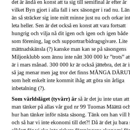
det är ändå en konst att ta sig till semifinal år efter år
vilket Byn gjort i alla fall i sex säsonger i rad nu. Lä
än så sträcker sig inte mitt minne just nu och orkar in
leta heller. Sen är det också en konst att vara fortsatt
hungrig och vilja nå dit igen och igen och igen både
som förening, lag och supportrar/bidragsgivare. Lite
mättnadskänsla (?) kanske man kan se på säsongens
Miljonklubb som ännu inte nått 300 000 kr ”trots” att
är i mars månad. 300 000 kr är också jättebra, det är i
så jag menar men jag tror det finns MÅNGA DÄRU
som helt enkelt inte kommit ihåg att göra sin årliga
inbetalning (?).
Som världsläget (tyvärr) är
så är det ju inte utan att
man tänker på allas vår gud nr 99 Tuomas Määttä oc
hur han tänker inför nästa säsong. Tänk om han vill h
och så har vi inte ekonomi till det?! Då är det ju bara 