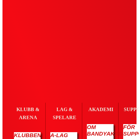
KLUBB &
LAG &
AKADEMI
SUPP
ARENA
SPELARE
OM
FÖR
BANDYAKADEMIN
SUPP
KLUBBEN
A-LAG