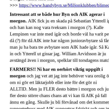
>>>
https://www.bandybyn.se/Miljonklubben/blime
Intressant att se både hur Byn och AIK agerar i
morgon.
AIK fick ju en skada på Sebastian Ytterell i
och han kan nog vara tveksam i morgon (?). Kalle
Lempinen var inte med igår och borde väl ha varit pe
då (?) för då AIK inte har någon junioravbytare så får
man ju ha bara tre avbytare som AIK hade igår. Så Ka
in och Ytterell ut gissar jag. William Arvidsson är ju
avstängd även i morgon, spelklar till torsdagens matc
FARMERS!! Ni har en oerhört viktig uppgift i
morgon
och jag vet att jag inte behöver vara orolig 
om ni gör ert läktarjobb eller inte för det gör ni
ALLTID. Men ju FLER desto bättre i morgon och ju
fler desto större chans chans att vi kan få AIK på fall
ännu en gång. Skulle ju bli förvånad om det kommer
supporterbuss med AIK-supportrar faktiskt och om in