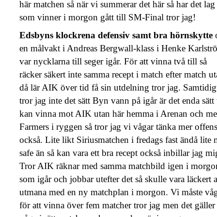
här matchen så när vi summerar det här så har det lag
som vinner i morgon gått till SM-Final tror jag!
Edsbyns klockrena defensiv samt bra hörnskytte
en målvakt i Andreas Bergwall-klass i Henke Karlstr
var nycklarna till seger igår. För att vinna två till så
räcker säkert inte samma recept i match efter match u
då lär AIK över tid få sin utdelning tror jag. Samtidig
tror jag inte det sätt Byn vann på igår är det enda sätt 
kan vinna mot AIK utan här hemma i Arenan och m
Farmers i ryggen så tror jag vi vågar tänka mer offens
också. Lite likt Siriusmatchen i fredags fast ändå lite
safe än så kan vara ett bra recept också inbillar jag mi
Tror AIK räknar med samma matchbild igen i morgo
som igår och jobbar utefter det så skulle vara läckert a
utmana med en ny matchplan i morgon. Vi måste vå
för att vinna över fem matcher tror jag men det gäller 