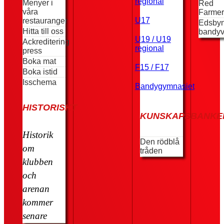
regional
Menyer i
Red
våra
Farmer
U17
restauranger
Edsby
Hitta till oss
bandyv
U19 / U19
Ackreditering
regional
press
Boka mat
F15 / F17
Boka istid
Isschema
Bandygymnasiet
HISTORISKT
KUNSKAPSBANKE
Historik
Den rödblå
om
tråden
klubben
och
arenan
kommer
senare