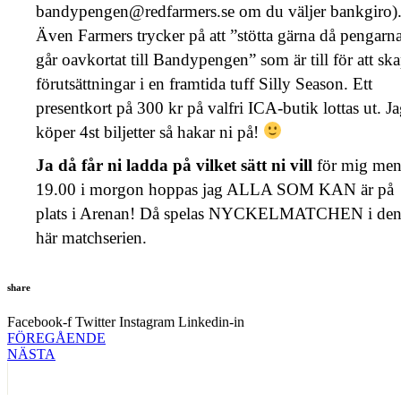
bandypengen@redfarmers.se om du väljer bankgiro)
Även Farmers trycker på att ”stötta gärna då pengarn
går oavkortat till Bandypengen” som är till för att sk
förutsättningar i en framtida tuff Silly Season. Ett
presentkort på 300 kr på valfri ICA-butik lottas ut. J
köper 4st biljetter så hakar ni på!
Ja då får ni ladda på vilket sätt ni vill
för mig men
19.00 i morgon hoppas jag ALLA SOM KAN är på
plats i Arenan! Då spelas NYCKELMATCHEN i de
här matchserien.
share
Facebook-f
Twitter
Instagram
Linkedin-in
FÖREGÅENDE
NÄSTA