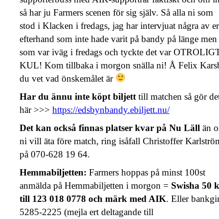
så har ju Farmers scenen för sig själv. Så alla ni som
stod i Klacken i fredags, jag har intervjuat några av er
efterhand som inte hade varit på bandy på länge men
som var iväg i fredags och tyckte det var OTROLIG
KUL! Kom tillbaka i morgon snälla ni! Å Felix Kars
du vet vad önskemålet är
Har du ännu inte köpt biljett
till matchen så gör de
här >>>
https://edsbynbandy.ebiljett.nu/
Det kan också finnas platser kvar på Nu Läll
än 
ni vill äta före match, ring isåfall Christoffer Karlströ
på 070-628 19 64.
Hemmabiljetten:
Farmers hoppas på minst 100st
anmälda på Hemmabiljetten i morgon =
Swisha 50 
till 123 018 0778 och märk med AIK
. Eller bankgi
5285-2225 (mejla ert deltagande till