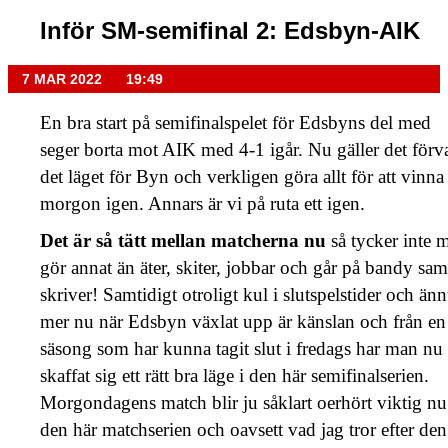
Inför SM-semifinal 2: Edsbyn-AIK
7 MAR 2022
19:49
En bra start på semifinalspelet för Edsbyns del med
seger borta mot AIK med 4-1 igår. Nu gäller det förva
det läget för Byn och verkligen göra allt för att vinna 
morgon igen. Annars är vi på ruta ett igen.
Det är så tätt mellan matcherna nu
så tycker inte 
gör annat än äter, skiter, jobbar och går på bandy sam
skriver! Samtidigt otroligt kul i slutspelstider och än
mer nu när Edsbyn växlat upp är känslan och från en
säsong som har kunna tagit slut i fredags har man nu
skaffat sig ett rätt bra läge i den här semifinalserien.
Morgondagens match blir ju såklart oerhört viktig nu
den här matchserien och oavsett vad jag tror efter den