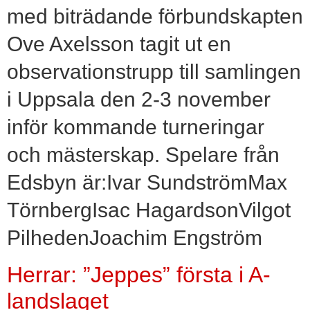
med biträdande förbundskapten
Ove Axelsson tagit ut en
observationstrupp till samlingen
i Uppsala den 2-3 november
inför kommande turneringar
och mästerskap. Spelare från
Edsbyn är:Ivar SundströmMax
TörnbergIsac HagardsonVilgot
PilhedenJoachim Engström
Herrar: ”Jeppes” första i A-
landslaget