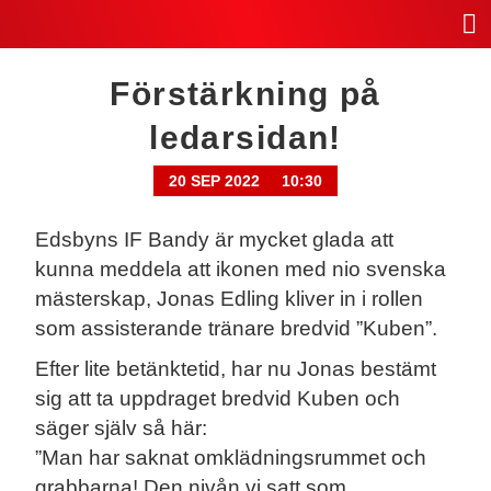
Förstärkning på
ledarsidan!
20 SEP 2022
10:30
Edsbyns IF Bandy är mycket glada att
kunna meddela att ikonen med nio svenska
mästerskap, Jonas Edling kliver in i rollen
som assisterande tränare bredvid ”Kuben”.
Efter lite betänktetid, har nu Jonas bestämt
sig att ta uppdraget bredvid Kuben och
säger själv så här:
”Man har saknat omklädningsrummet och
grabbarna! Den nivån vi satt som