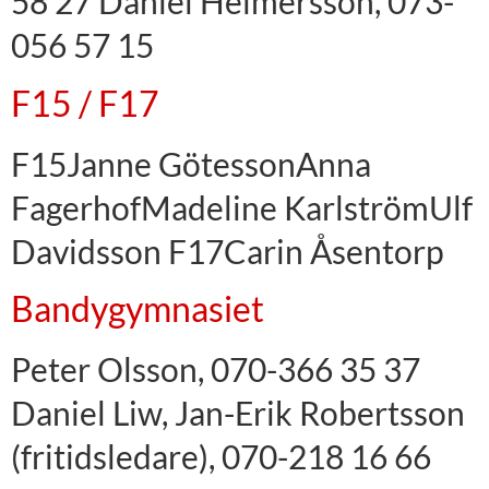
58 27 Daniel Helmersson, 073-
056 57 15
F15 / F17
F15Janne GötessonAnna
FagerhofMadeline KarlströmUlf
Davidsson F17Carin Åsentorp
Bandygymnasiet
Peter Olsson, 070-366 35 37
Daniel Liw, Jan-Erik Robertsson
(fritidsledare), 070-218 16 66