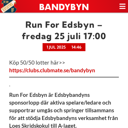
Run For Edsbyn –
fredag 25 juli 17:00
1 JUL 2025
14:46
Köp 50/50 lotter här>>
https://clubs.clubmate.se/bandybyn
.
Run For Edsbyn är Edsbybandyns
sponsorlopp där aktiva spelare/ledare och
supportrar umgås och springer tillsammans
för att stödja Edsbybandyns verksamhet från
Loes Skridskokul till A-laget.