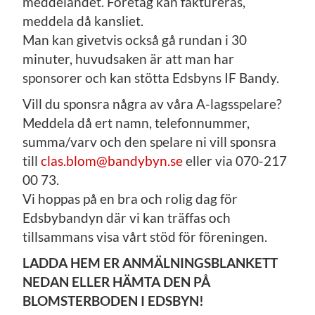
meddelandet. Företag kan faktureras,
meddela då kansliet.
Man kan givetvis också gå rundan i 30
minuter, huvudsaken är att man har
sponsorer och kan stötta Edsbyns IF Bandy.
Vill du sponsra några av våra A-lagsspelare?
Meddela då ert namn, telefonnummer,
summa/varv och den spelare ni vill sponsra
till
clas.blom@bandybyn.se
eller via 070-217
00 73.
Vi hoppas på en bra och rolig dag för
Edsbybandyn där vi kan träffas och
tillsammans visa vårt stöd för föreningen.
LADDA HEM ER ANMÄLNINGSBLANKETT
NEDAN ELLER HÄMTA DEN PÅ
BLOMSTERBODEN I EDSBYN!