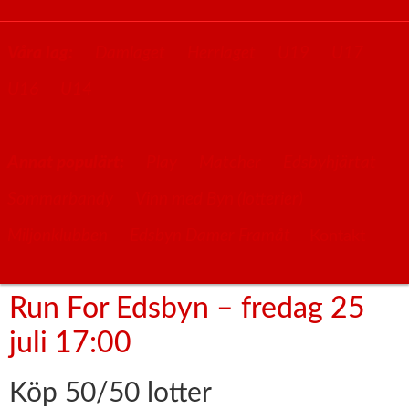
Våra lag:
Damlaget
Herrlaget
U19
U17
U16
U14
Annat populärt:
Play
Matcher
Edsbyhjärtat
Sommarbandy
Vinn med Byn (lotterier)
Miljonklubben
Edsbyn Damer Framåt
Kontakt
Run For Edsbyn – fredag 25
juli 17:00
Köp 50/50 lotter