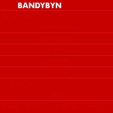
HEM
Köp 50/50 lotter
KLUBB & ARENA
LAG & SPELARE
AKADEMI
SUPPORTER
PARTNER
GÅ PÅ MATCH!
SHOP
Aktuellt:
Nyheter
Menyer i våra restauranger