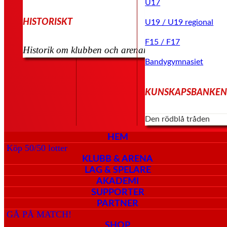
U17
HISTORISKT
U19 / U19 regional
F15 / F17
Historik om klubben och arenan kommer senare
Bandygymnasiet
KUNSKAPSBANKE
Den rödblå tråden
HEM
Köp 50/50 lotter
KLUBB & ARENA
LAG & SPELARE
AKADEMI
SUPPORTER
PARTNER
GÅ PÅ MATCH!
SHOP