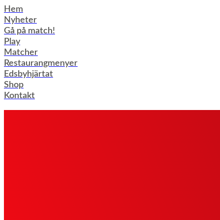
Hoppa
Hem
till
Nyheter
innehåll
Gå på match!
Play
Matcher
Restaurangmenyer
Edsbyhjärtat
Shop
Kontakt