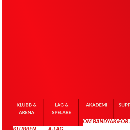
KLUBB &
LAG &
AKADEMI
SUP
ARENA
SPELARE
OM BANDYAKADE
FÖR
KLUBBEN
A-LAG