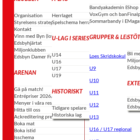
Bandyakademin Edsby
Shop
VoxGym och bandygym
Final
Organisation
Herrlaget
Sommarbandy i Edsby
Magas
Styrelsens strategi & vision
Spelschema herrar
Kontakt
Vinn med Byn (lotterier)
GRUPPER & LEDAR
STÖT
U-LAG I SERIESPEL
Edsbyhjärtat
Miljonklubben
Bli m
U14
Loes Skridskokul
Edsbyn Damer Framåt
Miljo
U16
Edsby
U9
U17
ARENAN
U19
U10
EXT
Gå på match!
HISTORISKT
U11
Entrépriser 2026/27
Edsby
Menyer i våra restauranger
U12
Edsby
Tidigare spelare
Hitta till oss
Historiska lag
Ackreditering press
U13
Boka mat
U16 / U17 regional
Boka istid
Isschema