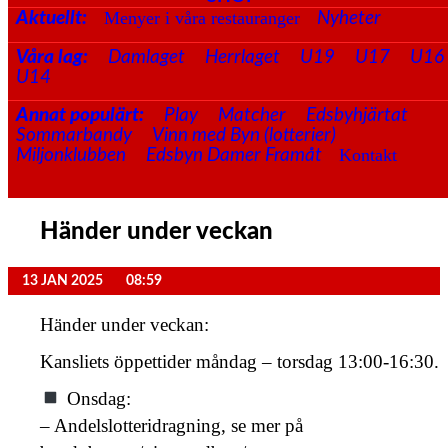
Menyer i våra restauranger
Aktuellt:
Nyheter
Våra lag:
Damlaget
Herrlaget
U19
U17
U16
U14
Annat populärt:
Play
Matcher
Edsbyhjärtat
Sommarbandy
Vinn med Byn (lotterier)
Kontakt
Miljonklubben
Edsbyn Damer Framåt
Händer under veckan
13 JAN 2025
08:59
Händer under veckan:
Kansliets öppettider måndag – torsdag 13:00-16:30.
Onsdag:
– Andelslotteridragning, se mer på