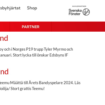
sbyhjärtat
Shop
PARTNER
and
eby och i Norges P19 trupp Tyler Myrmo och
uari. Stort lycka till önskar Edsbyns IF
and
 Teemu Määttä till Årets Bandyspelare 2024. Läs
lija/ Stort grattis Teemu!