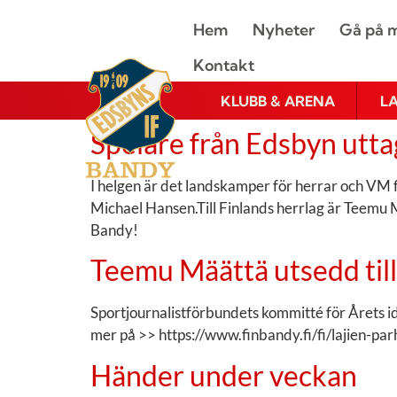
Hem
Nyheter
Gå på m
Kontakt
KLUBB & ARENA
L
Spelare från Edsbyn uttag
I helgen är det landskamper för herrar och VM 
Michael Hansen.Till Finlands herrlag är Teemu M
Bandy!
Teemu Määttä utsedd till
Sportjournalistförbundets kommitté för Årets i
mer på >> https://www.finbandy.fi/fi/lajien-par
Händer under veckan