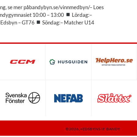
ing, se mer påbandybyn.se/vinnmedbyn/– Loes
ndygymnasiet 10:00 – 13:00
Lördag:–
0 Edsbyn – GT76
Söndag:– Matcher U14
©2026,+EDSBYNS IF BANDY