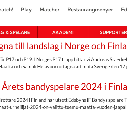
atch!
Play
Matcher
Restaurangmenyer
Ed
AG & SPELARE
AKADEMI
SUPPORTER
na till landslag i Norge och Finl
för P17 och P19. I Norges P17 trupp hittar vi Andreas Staerk
äättä och Samuli Helavuori uttagna att möta Sverige den 17 jan
 Årets bandyspelare 2024 i Finl
drottare 2024 i Finland har utsett Edsbyns IF Bandys spelare
haat-urheilijat-2024-on-valittu-teemu-maatta-vuoden-jaapalloi