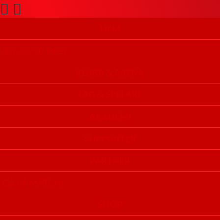
HEM
Köp 50/50 lotter
KLUBB & ARENA
LAG & SPELARE
AKADEMI
SUPPORTER
PARTNER
GÅ PÅ MATCH!
SHOP