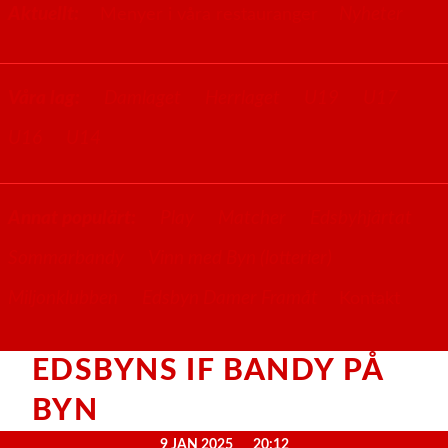
Aktuellt:
Nyheter
Menyer i våra restauranger
Våra lag:
Damlaget
Herrlaget
U19
U17
U16
U14
Annat populärt:
Play
Matcher
Edsbyhjärtat
Sommarbandy
Vinn med Byn (lotterier)
Miljonklubben
Edsbyn Damer Framåt
Kontakt
EDSBYNS IF BANDY PÅ
BYN
9 JAN 2025
20:12