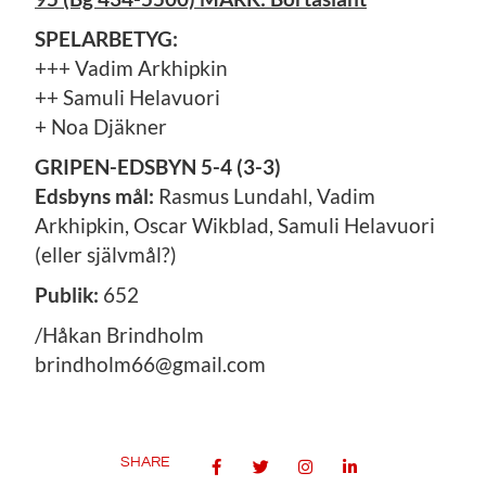
SPELARBETYG:
+++ Vadim Arkhipkin
++ Samuli Helavuori
+ Noa Djäkner
GRIPEN-EDSBYN 5-4 (3-3)
Edsbyns mål:
Rasmus Lundahl, Vadim
Arkhipkin, Oscar Wikblad, Samuli Helavuori
(eller självmål?)
Publik:
652
/Håkan Brindholm
brindholm66@gmail.com
SHARE