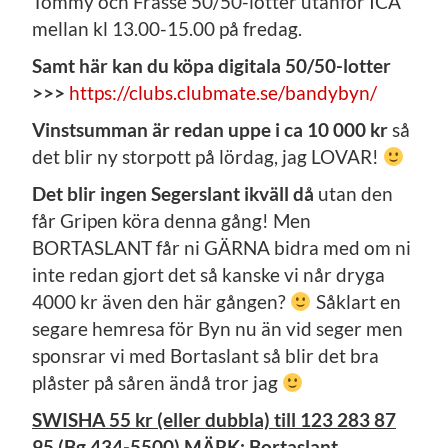
Tommy och Frasse 50/50-lotter utanför ICA
mellan kl 13.00-15.00 på fredag.
Samt här kan du köpa digitala 50/50-lotter
>>>
https://clubs.clubmate.se/bandybyn/
Vinstsumman är redan uppe i ca 10 000 kr
så
det blir ny storpott på lördag, jag LOVAR!
Det blir ingen Segerslant ikväll då
utan den
får Gripen köra denna gång! Men
BORTASLANT får ni GÄRNA bidra med om ni
inte redan gjort det så kanske vi når dryga
4000 kr även den här gången?
Såklart en
segare hemresa för Byn nu än vid seger men
sponsrar vi med Bortaslant så blir det bra
plåster på såren ändå tror jag
SWISHA 55 kr (eller dubbla) till 123 283 87
95 (Bg 434-5500) MÄRK: Bortaslant