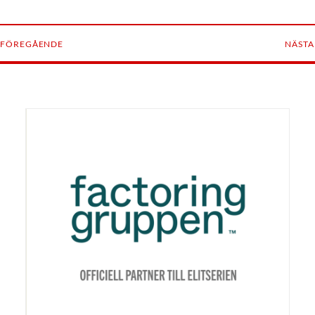
FÖREGÅENDE
NÄSTA