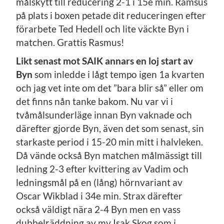
målskytt till reducering 2-1 i 15e min. Ramsus
på plats i boxen petade dit reduceringen efter
förarbete Ted Hedell och lite väckte Byn i
matchen. Grattis Rasmus!
Likt senast mot SAIK annars en loj start av
Byn
som inledde i lågt tempo igen 1a kvarten
och jag vet inte om det ”bara blir så” eller om
det finns nån tanke bakom. Nu var vi i
tvåmålsunderläge innan Byn vaknade och
därefter gjorde Byn, även det som senast, sin
starkaste period i 15-20 min mitt i halvleken.
Då vände också Byn matchen målmässigt till
ledning 2-3 efter kvittering av Vadim och
ledningsmål på en (lång) hörnvariant av
Oscar Wikblad i 34e min. Strax därefter
också väldigt nära 2-4 Byn men en vass
dubbelräddning av mv Isak Skog som i