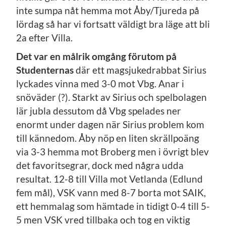
inte sumpa nåt hemma mot Åby/Tjureda på
lördag så har vi fortsatt väldigt bra läge att bli
2a efter Villa.
Det var en målrik omgång förutom på
Studenternas
där ett magsjukedrabbat Sirius
lyckades vinna med 3-0 mot Vbg. Anar i
snöväder (?). Starkt av Sirius och spelbolagen
lär jubla dessutom då Vbg spelades ner
enormt under dagen när Sirius problem kom
till kännedom. Åby nöp en liten skrällpoäng
via 3-3 hemma mot Broberg men i övrigt blev
det favoritsegrar, dock med några udda
resultat. 12-8 till Villa mot Vetlanda (Edlund
fem mål), VSK vann med 8-7 borta mot SAIK,
ett hemmalag som hämtade in tidigt 0-4 till 5-
5 men VSK vred tillbaka och tog en viktig