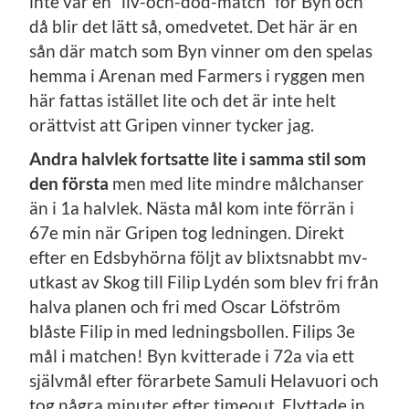
inte var en ”liv-och-död-match” för Byn och
då blir det lätt så, omedvetet. Det här är en
sån där match som Byn vinner om den spelas
hemma i Arenan med Farmers i ryggen men
här fattas istället lite och det är inte helt
orättvist att Gripen vinner tycker jag.
Andra halvlek fortsatte lite i samma stil som
den första
men med lite mindre målchanser
än i 1a halvlek. Nästa mål kom inte förrän i
67e min när Gripen tog ledningen. Direkt
efter en Edsbyhörna följt av blixtsnabbt mv-
utkast av Skog till Filip Lydén som blev fri från
halva planen och fri med Oscar Löfström
blåste Filip in med ledningsbollen. Filips 3e
mål i matchen! Byn kvitterade i 72a via ett
självmål efter förarbete Samuli Helavuori och
tog några minuter efter timeout. Flyttade in