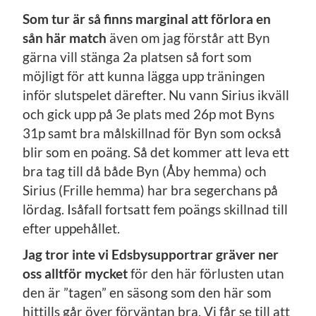
Som tur är så finns marginal att förlora en
sån här match
även om jag förstår att Byn
gärna vill stänga 2a platsen så fort som
möjligt för att kunna lägga upp träningen
inför slutspelet därefter. Nu vann Sirius ikväll
och gick upp på 3e plats med 26p mot Byns
31p samt bra målskillnad för Byn som också
blir som en poäng. Så det kommer att leva ett
bra tag till då både Byn (Åby hemma) och
Sirius (Frille hemma) har bra segerchans på
lördag. Isåfall fortsatt fem poängs skillnad till
efter uppehållet.
Jag tror inte vi Edsbysupportrar gräver ner
oss alltför mycket
för den här förlusten utan
den är ”tagen” en säsong som den här som
hittills går över förväntan bra. Vi får se till att