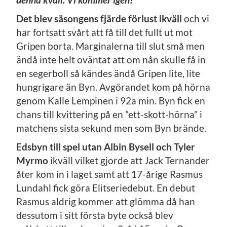
Det blev säsongens fjärde förlust ikväll
och vi
har fortsatt svårt att få till det fullt ut mot
Gripen borta. Marginalerna till slut små men
ändå inte helt oväntat att om nån skulle få in
en segerboll så kändes ändå Gripen lite, lite
hungrigare än Byn. Avgörandet kom på hörna
genom Kalle Lempinen i 92a min. Byn fick en
chans till kvittering på en ”ett-skott-hörna” i
matchens sista sekund men som Byn brände.
Edsbyn till spel utan Albin Bysell och Tyler
Myrmo
ikväll vilket gjorde att Jack Ternander
åter kom in i laget samt att 17-årige Rasmus
Lundahl fick göra Elitseriedebut. En debut
Rasmus aldrig kommer att glömma då han
dessutom i sitt första byte också blev