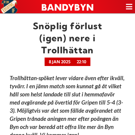
Snöplig förlust
(igen) nere i
Trollhättan
8 JAN 2025
22:10
Trollhättan-spöket lever vidare även efter ikväll,
tyvärr. I en jämn match som kunnat gå åt vilket
håll som helst landade till slut i hemmafavör
med avgörande på övertid för Gripen till 5-4 (3-
3). Möjligtvis var det som fällde avgörandet att
Gripen trånade aningen mer efter poängen än
Byn och var beredd att offra lite mer än Byn
denna kväll. Vi kommer igen!