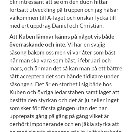
blir intressant att se om den duon hittar
fortsatt utveckling på truppen och jag hälsar
välkommen till A-laget och önskar lycka till
med ert uppdrag Daniel och Christian.
Att Kuben lämnar känns på något vis både
överraskande och inte.
Vi har en svajig
säsong bakom oss men vi var åter som bäst
när man ska vara som bäst, i februari och
mars, och är man det så kan man på ett bättre
sätt acceptera det som hände tidigare under
säsongen. Det är en storhet i sig både hos
Kuben och övriga ledarstaben samt laget att
besitta den styrkan och det är ju heller inget
som sker för första gången utan det har
upprepats gång på gång på gång vilket är
oerhört imponerande och en jäkla styrka att
ha med sig när säsongen går in i sitt slutskede.