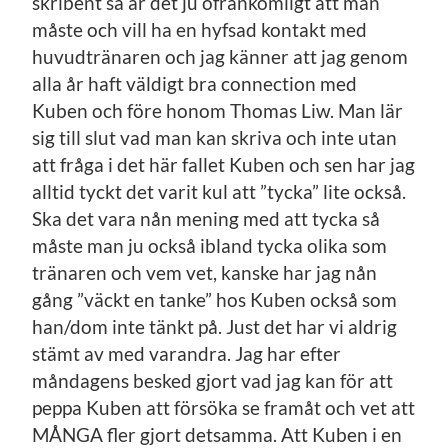
skribent så är det ju ofrånkomligt att man
måste och vill ha en hyfsad kontakt med
huvudtränaren och jag känner att jag genom
alla år haft väldigt bra connection med
Kuben och före honom Thomas Liw. Man lär
sig till slut vad man kan skriva och inte utan
att fråga i det här fallet Kuben och sen har jag
alltid tyckt det varit kul att ”tycka” lite också.
Ska det vara nån mening med att tycka så
måste man ju också ibland tycka olika som
tränaren och vem vet, kanske har jag nån
gång ”väckt en tanke” hos Kuben också som
han/dom inte tänkt på. Just det har vi aldrig
stämt av med varandra. Jag har efter
måndagens besked gjort vad jag kan för att
peppa Kuben att försöka se framåt och vet att
MÅNGA fler gjort detsamma. Att Kuben i en