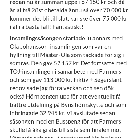
redan nu är summan uppe i 67 150 kr och då
är alltså 28st obetalda ännu så över 70 000 kr
kommer det bli till slut, kanske över 75 000 kr
i allra bästa fall! Fantastiskt!
Insamlingssäsongen startade ju annars
med
Ola Johansson-insamlingen som var en
hyllning till Mäster-Ola som tackade för sig i
somras. Den gav 52 157 kr. Det fortsatte med
TOJ-insamlingen i samarbete med Farmers
och som gav 113 000 kr. Fiktiv + Segerslant
redovisade jag förra veckan och sen dök
också Hörnpengen upp för att eventuellt få
bättre utdelning på Byns hörnskytte och som
inbringade 32 945 kr. Vi avslutade sedan
säsongen med en Busspeng för att Farmers
skulle få åka gratis till sista semifinalen mot
Västerås och där vi precis (med lite hjälp av