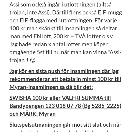
Assi som också ingår i utlottningen (alltså
tröjan, inte Assi). Därtill finns också EIF-mugg
och EIF-flagga med i utlottningen. För varje
100 kr man skänkt till Insamlingen så deltar
man med EN lott, 200 kr = TVÅ lotter o.s.v.
Jag hade redan x antal lotter men köper
omgående 5st till nu när man kan vinna ”Assi-
tröjan”! 😉
Jag kör en sista push för Insamlingen där jag
rekommenderar att betala in minst 100 kr till
Myran-insamlingen så då blir det:
SWISHA 100 kr eller VALFRI SUMMA till
Bandypengen 123 018 07 78 (Bg 5285-2225)
och MÄRK: Myran
Slutspelsutmaningen går mot sitt slut
och när