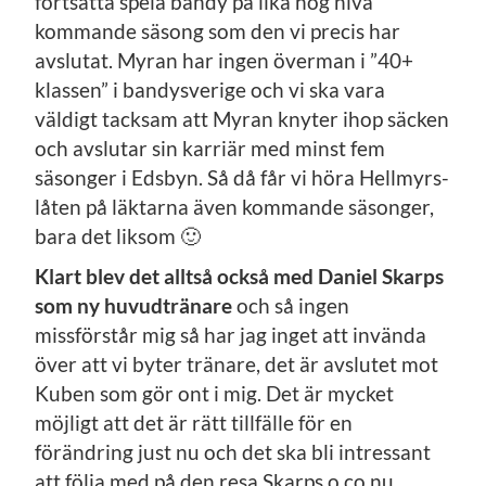
fortsätta spela bandy på lika hög nivå
kommande säsong som den vi precis har
avslutat. Myran har ingen överman i ”40+
klassen” i bandysverige och vi ska vara
väldigt tacksam att Myran knyter ihop säcken
och avslutar sin karriär med minst fem
säsonger i Edsbyn. Så då får vi höra Hellmyrs-
låten på läktarna även kommande säsonger,
bara det liksom 🙂
Klart blev det alltså också med Daniel Skarps
som ny huvudtränare
och så ingen
missförstår mig så har jag inget att invända
över att vi byter tränare, det är avslutet mot
Kuben som gör ont i mig. Det är mycket
möjligt att det är rätt tillfälle för en
förändring just nu och det ska bli intressant
att följa med på den resa Skarps o co nu