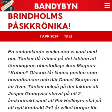
BRINDHOLMS
PÅSKKRÖNIKA!
1 APR 2024
18:22
En omtumlande vecka den vi varit med
om. Tänker då främst på det faktum att
föreningens obestridlige ikon Magnus
”Kuben” Olsson får lämna posten som
huvudtränare och där Daniel Skarps nu
tar över. Tänker också på det faktum att
Jesper Granqvist skrivit på ett 2-
årskontrakt samt att Per Hellmyrs ritat på
ett nytt kontrakt 2+1 år vilket borgar för