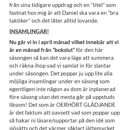
från sina tidigare uppdrag och en ”titel” som
fastnat hos mig är att Daniel ska vara en ”bra
taktiker” och det låter alltid lovande.
INSAMLINGAR!
Nu går vi in i april månad vilket innebär att vi
är en månad från ”bokslut”
för den här
säsongen så kan det vara läge att summera
och räkna ihop vad vi samlat in för slantar
under säsongen. Det poppar ju upp lite alla
möjliga insamlingar under en säsong som
egentligen inte någon av dom är inplanerad
före säsong utan det mesta går på uppstuds
liksom! Det som är OERHÖRT GLÄDJANDE
är det faktum att oavsett vad som poppar upp
så hakar ni läsare/supportar på den idé som
sjösätts och det värmer såklart jättemycket