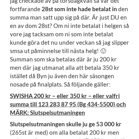
jag checkade av på torsdagkväll så var det
fortfarande
28st som inte hade betalat in
den
summa man satt upp sig på där. Är just DU en
en av dom 28st? Om ni inte betalat i helgen så
vore jag tacksam om ni som inte betalat
kunde göra det nu under veckan så jag slipper
smsa ut påminnelse till nästa helg! 🙂
Summan som ska betalas där är ju 200 kr
men där jag utmanat alla att betala 350 kr
istället då Byn ju även den här säsongen
nosade på finalplats. Så följande gäller:
SWISHA 200 kr – eller 350 kr – eller valfri
summa till 123 283 87 95 (Bg 434-5500) och
MÄRK: Slutspelsutmaningen
Slutspelsutmaningen skulle ju ge 53 000 kr
(265st är med) om alla betalat 200 kr men