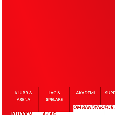
KLUBB &
LAG &
AKADEMI
SUP
ARENA
SPELARE
OM BANDYAKADE
FÖR
KLUBBEN
A-LAG