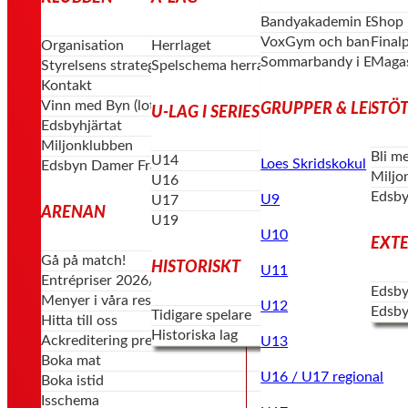
Bandyakademin Edsby
Shop
VoxGym och bandygym
Final
Organisation
Herrlaget
Sommarbandy i Edsby
Magas
Styrelsens strategi & vision
Spelschema herrar
Kontakt
Vinn med Byn (lotterier)
GRUPPER & LEDAR
STÖT
U-LAG I SERIESPEL
Edsbyhjärtat
Miljonklubben
Bli m
U14
Loes Skridskokul
Edsbyn Damer Framåt
Miljo
U16
Edsby
U9
U17
ARENAN
U19
U10
EXT
Gå på match!
HISTORISKT
U11
Entrépriser 2026/27
Edsby
Menyer i våra restauranger
U12
Edsby
Tidigare spelare
Hitta till oss
Historiska lag
Ackreditering press
U13
Boka mat
U16 / U17 regional
Boka istid
Isschema