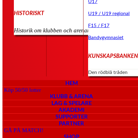
U17
HISTORISKT
U19 / U19 regional
F15 / F17
Historik om klubben och arenan kommer senare
Bandygymnasiet
KUNSKAPSBANKE
Den rödblå tråden
HEM
Köp 50/50 lotter
KLUBB & ARENA
LAG & SPELARE
AKADEMI
SUPPORTER
PARTNER
GÅ PÅ MATCH!
SHOP