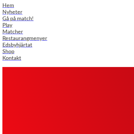
Hoppa
Hem
till
Nyheter
innehåll
Gå på match!
Play
Matcher
Restaurangmenyer
Edsbyhjärtat
Shop
Kontakt