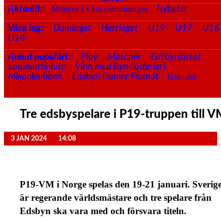
Menyer i våra restauranger
Aktuellt:
Nyheter
Våra lag:
Damlaget
Herrlaget
U19
U17
U16
U14
Annat populärt:
Play
Matcher
Edsbyhjärtat
Sommarbandy
Vinn med Byn (lotterier)
Kontakt
Miljonklubben
Edsbyn Damer Framåt
Tre edsbyspelare i P19-truppen till 
3 JAN 2024
14:08
P19-VM i Norge spelas den 19-21 januari. Sverig
är regerande världsmästare och tre spelare från
Edsbyn ska vara med och försvara titeln.