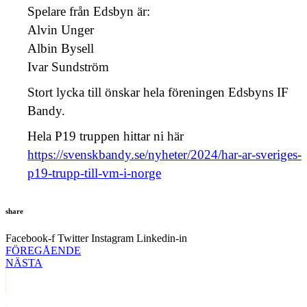
Spelare från Edsbyn är:
Alvin Unger
Albin Bysell
Ivar Sundström
Stort lycka till önskar hela föreningen Edsbyns IF
Bandy.
Hela P19 truppen hittar ni här
https://svenskbandy.se/nyheter/2024/har-ar-sveriges-
p19-trupp-till-vm-i-norge
share
Facebook-f
Twitter
Instagram
Linkedin-in
FÖREGÅENDE
NÄSTA