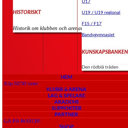
U17
HISTORISKT
U19 / U19 regional
F15 / F17
Historik om klubben och arenan kommer senare
Bandygymnasiet
KUNSKAPSBANKE
Den rödblå tråden
HEM
Köp 50/50 lotter
KLUBB & ARENA
LAG & SPELARE
AKADEMI
SUPPORTER
PARTNER
GÅ PÅ MATCH!
SHOP