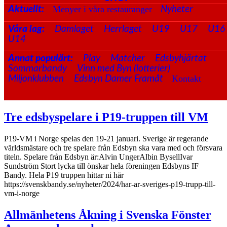
Menyer i våra restauranger
Aktuellt:
Nyheter
Våra lag:
Damlaget
Herrlaget
U19
U17
U16
U14
Annat populärt:
Play
Matcher
Edsbyhjärtat
Sommarbandy
Vinn med Byn (lotterier)
Kontakt
Miljonklubben
Edsbyn Damer Framåt
Tre edsbyspelare i P19-truppen till VM
P19-VM i Norge spelas den 19-21 januari. Sverige är regerande
världsmästare och tre spelare från Edsbyn ska vara med och försvara
titeln. Spelare från Edsbyn är:Alvin UngerAlbin BysellIvar
Sundström Stort lycka till önskar hela föreningen Edsbyns IF
Bandy. Hela P19 truppen hittar ni här
https://svenskbandy.se/nyheter/2024/har-ar-sveriges-p19-trupp-till-
vm-i-norge
Allmänhetens Åkning i Svenska Fönster