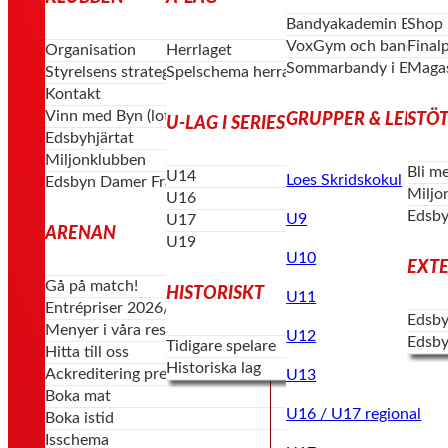
Bandyakademin Edsby
Shop
VoxGym och bandygym
Final
Organisation
Herrlaget
Sommarbandy i Edsby
Magas
Styrelsens strategi & vision
Spelschema herrar
Kontakt
Vinn med Byn (lotterier)
GRUPPER & LEDAR
STÖT
U-LAG I SERIESPEL
Edsbyhjärtat
Miljonklubben
Bli m
U14
Loes Skridskokul
Edsbyn Damer Framåt
Miljo
U16
Edsby
U9
U17
ARENAN
U19
U10
EXT
Gå på match!
HISTORISKT
U11
Entrépriser 2026/27
Edsby
Menyer i våra restauranger
U12
Edsby
Tidigare spelare
Hitta till oss
Historiska lag
Ackreditering press
U13
Boka mat
U16 / U17 regional
Boka istid
Isschema