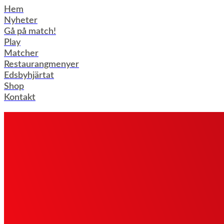
Hoppa
Hem
till
Nyheter
innehåll
Gå på match!
Play
Matcher
Restaurangmenyer
Edsbyhjärtat
Shop
Kontakt