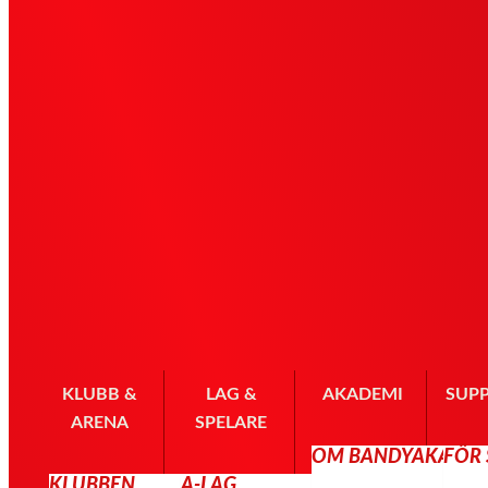
KLUBB &
LAG &
AKADEMI
SUP
ARENA
SPELARE
OM BANDYAKADE
FÖR
KLUBBEN
A-LAG