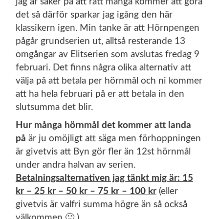
jag är säker på att rätt många kommer att göra
det så därför sparkar jag igång den här
klassikern igen. Min tanke är att Hörnpengen
pågår grundserien ut, alltså resterande 13
omgångar av Elitserien som avslutas fredag 9
februari. Det finns några olika alternativ att
välja på att betala per hörnmål och ni kommer
att ha hela februari på er att betala in den
slutsumma det blir.
Hur många hörnmål det kommer att landa
på
är ju omöjligt att säga men förhoppningen
är givetvis att Byn gör fler än 12st hörnmål
under andra halvan av serien.
Betalningsalternativen jag tänkt mig är: 15
kr – 25 kr – 50 kr – 75 kr – 100 kr
(eller
givetvis är valfri summa högre än så också
välkommen 🙂 )