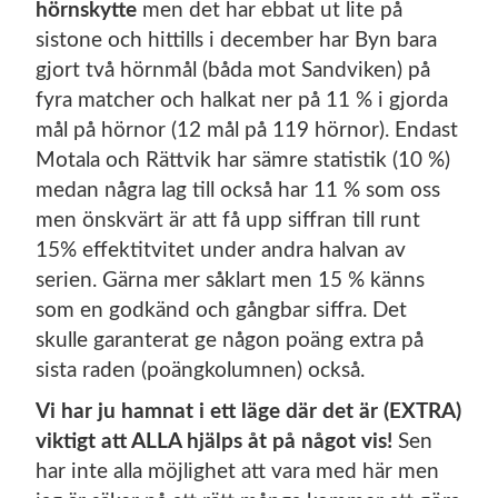
hörnskytte
men det har ebbat ut lite på
sistone och hittills i december har Byn bara
gjort två hörnmål (båda mot Sandviken) på
fyra matcher och halkat ner på 11 % i gjorda
mål på hörnor (12 mål på 119 hörnor). Endast
Motala och Rättvik har sämre statistik (10 %)
medan några lag till också har 11 % som oss
men önskvärt är att få upp siffran till runt
15% effektitvitet under andra halvan av
serien. Gärna mer såklart men 15 % känns
som en godkänd och gångbar siffra. Det
skulle garanterat ge någon poäng extra på
sista raden (poängkolumnen) också.
Vi har ju hamnat i ett läge där det är (EXTRA)
viktigt att ALLA hjälps åt på något vis!
Sen
har inte alla möjlighet att vara med här men