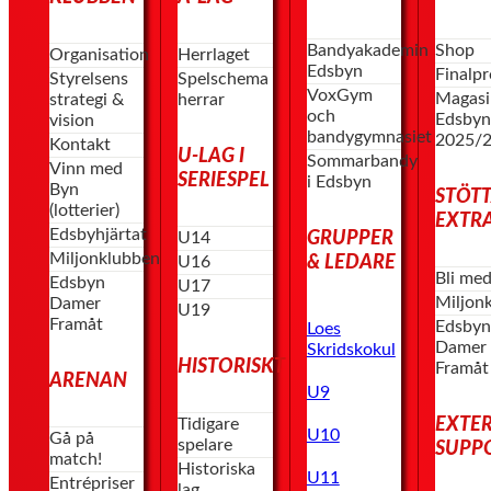
Bandyakademin
Shop
Organisation
Herrlaget
Edsbyn
Finalp
Styrelsens
Spelschema
VoxGym
Magasi
strategi &
herrar
och
Edsby
vision
bandygymnasiet
2025/
Kontakt
U-LAG I
Sommarbandy
Vinn med
SERIESPEL
i Edsbyn
Byn
STÖT
(lotterier)
EXTR
Edsbyhjärtat
GRUPPER
U14
Miljonklubben
& LEDARE
U16
Bli me
Edsbyn
U17
Miljon
Damer
U19
Framåt
Edsby
Loes
Damer
Skridskokul
HISTORISKT
Framåt
ARENAN
U9
EXTE
Tidigare
U10
Gå på
spelare
SUPP
match!
Historiska
U11
Entrépriser
lag