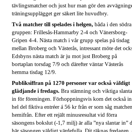
tävlingsmatcher och just hur man gör den avvägninge
träningsupplägget ger säkert lite huvudbry.
Två matcher till spelades i helgen,
båda i den södra
gruppen: Frillesås-Hammarby 2-4 och Vänersborg-
Gripen 4-4. Nästa match i vår grupp spelas på tisdag
mellan Broberg och Västerås, intressant möte det ock
Edsbyns nästa match är ju mot just Broberg på
bortaplan torsdag 7/9 och därefter väntar Västerås
hemma tisdag 12/9.
Publiksiffran på 1270 personer var också väldigt
glädjande i fredags.
Bra stämning och viktiga slanta
in för föreningen. Förhoppningsvis kom det också in
hel del fiktiva entréer á 56 kr från er som såg matche
hemifrån. Efter ett rejält minusresultat vid förra
säsongens bokslut (-1,7 milj) är alla ”nya slantar in” 
här säsongen väldigt värdefulla. Dit räknas fredagen, 