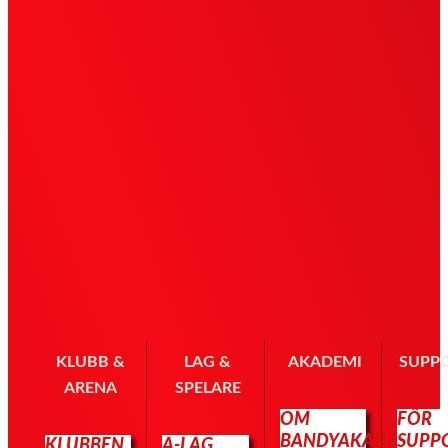
KLUBB &
LAG &
AKADEMI
SUPP
ARENA
SPELARE
OM
FÖR
BANDYAKADEMIN
SUPP
KLUBBEN
A-LAG