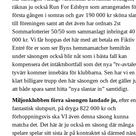
räknas ju också Run For Edsbyn som arrangerades fö
första gången i somras och gav 190 000 kr sköna sla
till föreningen samt att det även har ordnats 2st
Sommarlotterier 50/50 som sammanlagt inbringat 40
000 kr. Vi får hoppas det här med att betala en Fiktiv
Entré för er som ser Byns hemmamatcher hemifrån
under säsongen också blir nåt som i bästa fall kan
kompensera det intäktsbortfall som det nya ”tv-avtale
tyvärr kommer innebära för klubbarna. Sen har vi en
klart billigare trupp den här säsongen och det gäller j
att både spara samt hitta ”nya slantar in” samtidigt.
Miljonklubben förra säsongen landade ju,
efter en
fantastisk slutspurt, på dryga 822 000 kr och
förhoppningsvis ska VI även denna säsong kunna
matcha det. Det här är ju också en säsong där många
spelare spelar sitt sista år på kontraktet så därmed näs