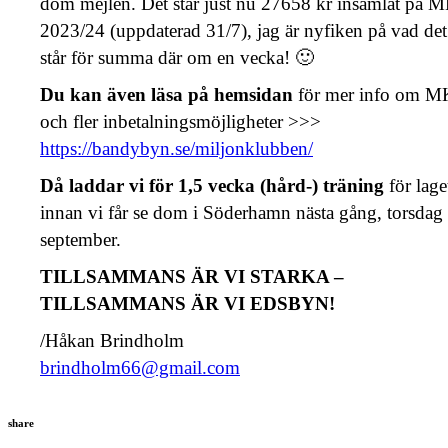
dom mejlen. Det står just nu 27658 kr insamlat på 
2023/24 (uppdaterad 31/7), jag är nyfiken på vad det
står för summa där om en vecka! 🙂
Du kan även läsa på hemsidan
för mer info om M
och fler inbetalningsmöjligheter >>>
https://bandybyn.se/miljonklubben/
Då laddar vi för 1,5 vecka (hård-) träning
för lage
innan vi får se dom i Söderhamn nästa gång, torsdag
september.
TILLSAMMANS ÄR VI STARKA –
TILLSAMMANS ÄR VI EDSBYN!
/Håkan Brindholm
brindholm66@gmail.com
share