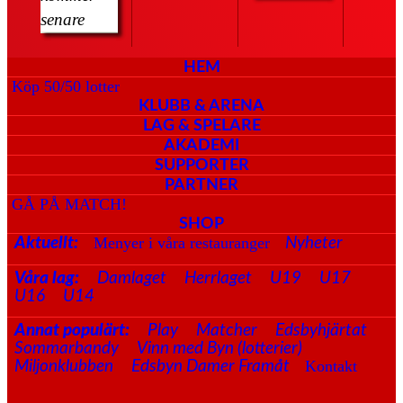
senare
HEM
Köp 50/50 lotter
KLUBB & ARENA
LAG & SPELARE
AKADEMI
SUPPORTER
PARTNER
GÅ PÅ MATCH!
SHOP
Menyer i våra restauranger
Aktuellt:
Nyheter
Våra lag:
Damlaget
Herrlaget
U19
U17
U16
U14
Annat populärt:
Play
Matcher
Edsbyhjärtat
Sommarbandy
Vinn med Byn (lotterier)
Kontakt
Miljonklubben
Edsbyn Damer Framåt