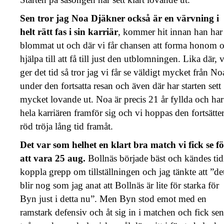
Sen tror jag Noa Djäkner också är en värvning i
helt rätt fas i sin karriär
, kommer hit innan han har
blommat ut och där vi får chansen att forma honom 
hjälpa till att få till just den utblomningen. Lika där, v
ger det tid så tror jag vi får se väldigt mycket från No
under den fortsatta resan och även där har starten sett
mycket lovande ut. Noa är precis 21 år fyllda och har
hela karriären framför sig och vi hoppas den fortsätter
röd tröja lång tid framåt.
Det var som helhet en klart bra match vi fick se fö
att vara 25 aug.
Bollnäs började bäst och kändes tid
koppla grepp om tillställningen och jag tänkte att ”de
blir nog som jag anat att Bollnäs är lite för starka för
Byn just i detta nu”. Men Byn stod emot med en
ramstark defensiv och åt sig in i matchen och fick sen