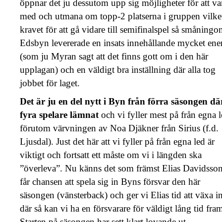
öppnar det ju dessutom upp sig möjligheter för att va
med och utmana om topp-2 platserna i gruppen vilket
kravet för att gå vidare till semifinalspel så småningo
Edsbyn levererade en insats innehållande mycket ene
(som ju Myran sagt att det finns gott om i den här
upplagan) och en väldigt bra inställning där alla tog
jobbet för laget.
Det är ju en del nytt i Byn från förra säsongen dä
fyra spelare lämnat
och vi fyller mest på från egna 
förutom värvningen av Noa Djäkner från Sirius (f.d.
Ljusdal). Just det här att vi fyller på från egna led är
viktigt och fortsatt ett måste om vi i längden ska
”överleva”. Nu känns det som främst Elias Davidsso
får chansen att spela sig in Byns försvar den här
säsongen (vänsterback) och ger vi Elias tid att växa i
där så kan vi ha en försvarare för väldigt lång tid fram
Starten på säsongen har sett klart lovande ut.