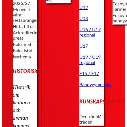
2026/27
Edsbyn
U12
Farmer
Menyer i
våra
Edsbyn
U13
restauranger
bandyv
Hitta till oss
U16 / U17
Ackreditering
regional
press
Boka mat
U17
Boka istid
Isschema
U19 / U19
regional
HISTORISKT
F15 / F17
Bandygymnasiet
Historik
om
KUNSKAPSBANKEN
klubben
och
Den rödblå
arenan
tråden
kommer