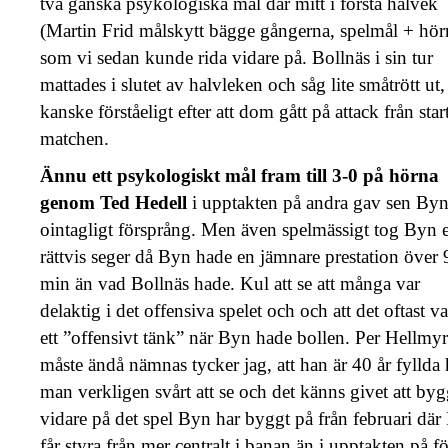
två ganska psykologiska mål där mitt i första halvek
(Martin Frid målskytt bägge gångerna, spelmål + hör
som vi sedan kunde rida vidare på. Bollnäs i sin tur
mattades i slutet av halvleken och såg lite småtrött ut,
kanske förståeligt efter att dom gått på attack från start
matchen.
Ännu ett psykologiskt mål fram till 3-0 på hörna
genom Ted Hedell
i upptakten på andra gav sen Byn
ointagligt försprång. Men även spelmässigt tog Byn 
rättvis seger då Byn hade en jämnare prestation över 
min än vad Bollnäs hade. Kul att se att många var
delaktig i det offensiva spelet och och att det oftast va
ett ”offensivt tänk” när Byn hade bollen. Per Hellmyr
måste ändå nämnas tycker jag, att han är 40 år fyllda 
man verkligen svårt att se och det känns givet att by
vidare på det spel Byn har byggt på från februari där
får styra från mer centralt i banan än i upptakten på fö