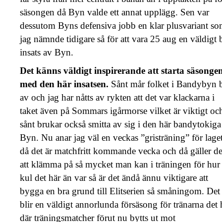
säsongen då Byn valde ett annat upplägg. Sen var
dessutom Byns defensiva jobb en klar plusvariant s
jag nämnde tidigare så för att vara 25 aug en väldigt 
insats av Byn.
Det känns väldigt inspirerande att starta säsonge
med den här insatsen.
Sånt mår folket i Bandybyn 
av och jag har nåtts av rykten att det var klackarna i
taket även på Sommars igårmorse vilket är viktigt oc
sånt brukar också smitta av sig i den här bandytokiga
Byn. Nu anar jag väl en veckas ”gristräning” för lage
då det är matchfritt kommande vecka och då gäller de
att klämma på så mycket man kan i träningen för hur
kul det här än var så är det ändå ännu viktigare att
bygga en bra grund till Elitserien så småningom. Det
blir en väldigt annorlunda försäsong för tränarna det 
där träningsmatcher förut nu bytts ut mot