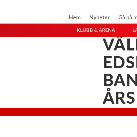
Hem
Nyheter
Gå på m
KLUBB & ARENA
L
VÄL
EDS
BA
ÅR