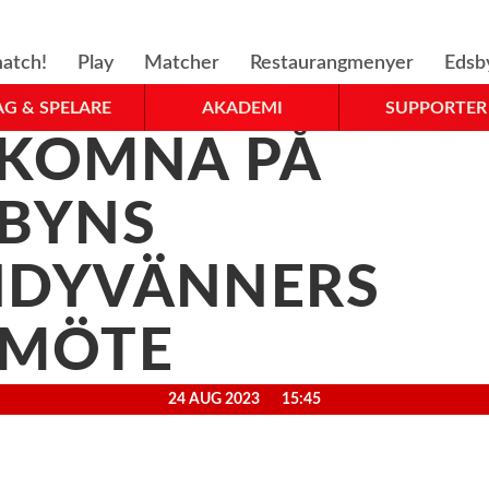
atch!
Play
Matcher
Restaurangmenyer
Edsb
AG & SPELARE
AKADEMI
SUPPORTER
KOMNA PÅ
BYNS
NDYVÄNNERS
SMÖTE
24 AUG 2023
15:45