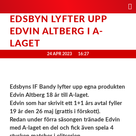
EDSBYN LYFTER UPP
EDVIN ALTBERG I A-
LAGET
24 APR 2023
16:27
Edsbyns IF Bandy lyfter upp egna produkten
Edvin Altberg 18 år till A-laget.
Edvin som har skrivit ett 1+1 års avtal fyller
19 år den 26 maj (grattis i förskott).
Redan under förra säsongen tränade Edvin
med A-laget en del och fick även spela 4