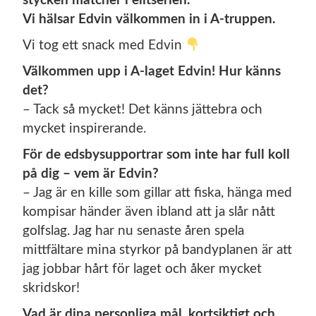
stycken matcher i elitserien.
Vi hälsar Edvin välkommen in i A-truppen.
Vi tog ett snack med Edvin
Välkommen upp i A-laget Edvin! Hur känns
det?
– Tack så mycket! Det känns jättebra och
mycket inspirerande.
För de edsbysupportrar som inte har full koll
på dig – vem är Edvin?
– Jag är en kille som gillar att fiska, hänga med
kompisar händer även ibland att ja slår nått
golfslag. Jag har nu senaste åren spela
mittfältare mina styrkor på bandyplanen är att
jag jobbar hårt för laget och åker mycket
skridskor!
Vad är dina personliga mål, kortsiktigt och