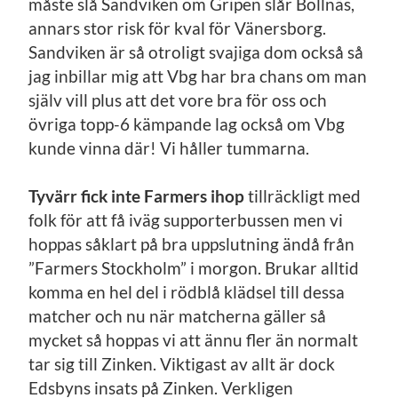
måste slå Sandviken om Gripen slår Bollnäs,
annars stor risk för kval för Vänersborg.
Sandviken är så otroligt svajiga dom också så
jag inbillar mig att Vbg har bra chans om man
själv vill plus att det vore bra för oss och
övriga topp-6 kämpande lag också om Vbg
kunde vinna där! Vi håller tummarna.
Tyvärr fick inte Farmers ihop
tillräckligt med
folk för att få iväg supporterbussen men vi
hoppas såklart på bra uppslutning ändå från
”Farmers Stockholm” i morgon. Brukar alltid
komma en hel del i rödblå klädsel till dessa
matcher och nu när matcherna gäller så
mycket så hoppas vi att ännu fler än normalt
tar sig till Zinken. Viktigast av allt är dock
Edsbyns insats på Zinken. Verkligen