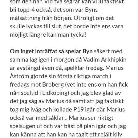
som den här. Vid två segrar kan vi ju faktiskt
bli topp-4 också, det som var Byns
målsättning från början. Otroligt om det
skulle lyckas till slut, det borde inte ens vara
möjligt längre kan man tycka!
Om inget inträffat så spelar Byn
säkert med
samma lag igen i morgon då Vadim Arkhipkin
är avstängd även då, spelklar fredag. Marius
Åström gjorde sin första riktiga match i
fredags mot Broberg (vet inte ens om han fick
nån speltid i Lidköping) och jag blev glad av
det jag såg av Marius då samt att jag faktiskt
tog mig iväg och kollade P19 igår där Marius
också var med såklart. Marius ser riktigt
spelsugen ut och var bäst på plan igår och jag
kan känna att han kan ha tagit ett rejält kliv