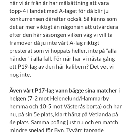
när vi år från år har målsättning att vara
topp-4 i landet med A-laget för då blir ju
konkurrensen därefter också. Så känns som
det är mer viktigt än någonsin att utvärdera
efter den här säsongen vilken väg vi vill ta
framöver då ju inte vårt A-lag riktigt
presterat som vi hoppats heller, inte på ”alla
händer” i alla fall. För när har vi nästa gång
ett P19-lag av den här kalibern? Det vet vi
nog inte.
Även vårt P17-lag vann bägge sina matcher
i
helgen (7-2 mot Helenelund/Hammarby
hemma och 10-5 mot Västerås borta) och har
nu, på sin 5e plats, klart häng på Vetlanda på
4e plats. Samma poäng just nu och en match
mindre spelad för Byn. Tyvärr tappade