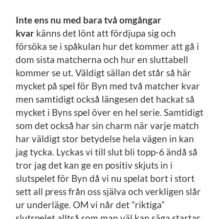
Inte ens nu med bara två omgångar
kvar
känns det lönt att fördjupa sig och
försöka se i spåkulan hur det kommer att gå i
dom sista matcherna och hur en sluttabell
kommer se ut. Väldigt sällan det står så här
mycket på spel för Byn med två matcher kvar
men samtidigt också längesen det hackat så
mycket i Byns spel över en hel serie. Samtidigt
som det också har sin charm när varje match
har väldigt stor betydelse hela vägen in kan
jag tycka. Lyckas vi till slut bli topp-6 ändå så
tror jag det kan ge en positiv skjuts in i
slutspelet för Byn då vi nu spelat bort i stort
sett all press från oss själva och verkligen slår
ur underläge. OM vi når det ”riktiga”
slutspelet alltså som man väl kan säga startar