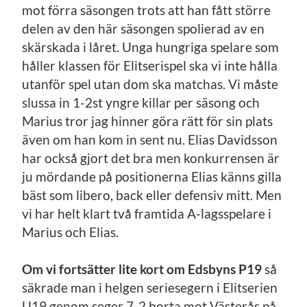
mot förra säsongen trots att han fått större
delen av den här säsongen spolierad av en
skärskada i låret. Unga hungriga spelare som
håller klassen för Elitserispel ska vi inte hålla
utanför spel utan dom ska matchas. Vi måste
slussa in 1-2st yngre killar per säsong och
Marius tror jag hinner göra rätt för sin plats
även om han kom in sent nu. Elias Davidsson
har också gjort det bra men konkurrensen är
ju mördande på positionerna Elias känns gilla
bäst som libero, back eller defensiv mitt. Men
vi har helt klart två framtida A-lagsspelare i
Marius och Elias.
Om vi fortsätter lite kort om Edsbyns P19
så
säkrade man i helgen seriesegern i Elitserien
U19 genom seger 7-2 borta mot Västerås på