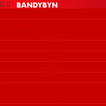
HEM
Köp 50/50 lotter
KLUBB & ARENA
LAG & SPELARE
AKADEMI
SUPPORTER
PARTNER
GÅ PÅ MATCH!
SHOP