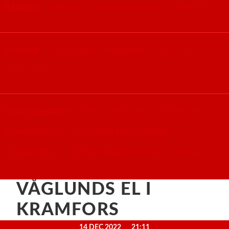
Aktuellt:
Nyheter
Menyer i våra restauranger
Våra lag:
Damlaget
Herrlaget
U19
U17
U16
U14
Annat populärt:
Play
Matcher
Edsbyhjärtat
Sommarbandy
Vinn med Byn (lotterier)
Miljonklubben
Edsbyn Damer Framåt
Kontakt
VÅGLUNDS EL I
KRAMFORS
14 DEC 2022
21:11