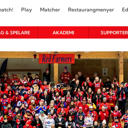
atch!
Play
Matcher
Restaurangmenyer
Ed
AG & SPELARE
AKADEMI
SUPPORTER