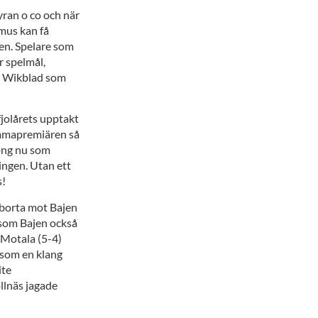
yran o co och när
smus kan få
ten. Spelare som
r spelmål,
ch Wikblad som
fjolårets upptakt
hemmapremiären så
song nu som
ingen. Utan ett
s!
 borta mot Bajen
 som Bajen också
Motala (5-4)
 som en klang
ite
llnäs jagade