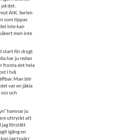
 på det.
 mot AIK. Serien
gen som tippas
det inte kan
 säkert men inte
 start för drygt
lla har ju redan
r fronta det hela
st i två
ffbar. Man blir
det var en jäkla
 oss och
Byn” hamnar ju
re uttryckt att
 jag förstått
agit igång en
kan jag tyvärr