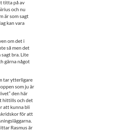
 titta på av
irius och nu
om är som sagt
lag kan vara
ven om det i
nte så men det
sagt bra. Lite
ch gärna något
 tar ytterligare
a toppen som ju är
livet” den här
hittills och det
r att kunna bli
 skridskor för att
sningsläggarna.
hittar Rasmus är