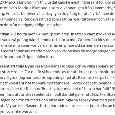
29 Marcus Lindholm från Ljusdal kanske mest intressant för oss att
ontot även Markus Kumpuoja som vi känner igen från Hammarby, S
g. Frillesås behöver väl antagligen tid på sig för att ”lyfta” men d
 kämpar och sliter oavsett vad som står på resultattavlan och såna 
om dom får medgång tidigt i matchen.
från 2-2 borta mot Gripen
i premiären. Insatsen klart godkänd ä
ka vara två poäng både hemma och borta mot Gripen. Nu blev det i
 om inte insatsen var värd mer än en pinne också men den var som 
i motståndarnas straffområde kan väl önskas till morgondagen o
 hörnor mot Gripen håller inte.
essant att följa Byns resa
den här säsongen och se vilka spelare som
ig större roller. För det är vi beoende av för att kriga i den absolut
ne vill göra. Jag har t.ex. förhoppningar på att Rasmus Skarps tar ”k
r ett konstant hot för våra motståndare. Tycker det sett lovande ut 
 som gäller för Rasmus för att lyckas med det då han ju har ”allt” fö
 mer finns att önska i spelet utan boll där det gäller att åka, åka, åka
ll lägen och för att med tiden hitta åkningarna som synkar med pas
att Myran och Rasmus hittar varandra alltmer, eller ja, att Myran 
ejen och inte tvärtom.