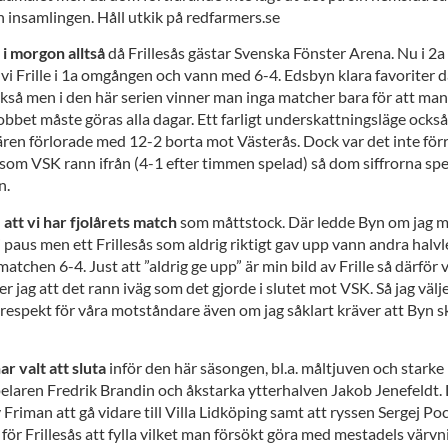
en insamlingen. Håll utkik på redfarmers.se
 morgon alltså
då Frillesås gästar Svenska Fönster Arena. Nu i 2
i Frille i 1a omgången och vann med 6-4. Edsbyn klara favoriter d
å men i den här serien vinner man inga matcher bara för att man 
jobbet måste göras alla dagar. Ett farligt underskattningsläge också
iären förlorade med 12-2 borta mot Västerås. Dock var det inte förr
om VSK rann ifrån (4-1 efter timmen spelad) så dom siffrorna spe
n.
 att vi har fjolårets match
som måttstock. Där ledde Byn om jag m
 paus men ett Frillesås som aldrig riktigt gav upp vann andra halv
atchen 6-4. Just att ”aldrig ge upp” är min bild av Frille så därför v
 jag att det rann iväg som det gjorde i slutet mot VSK. Så jag välje
 respekt för våra motståndare även om jag såklart kräver att Byn s
ar valt att sluta
inför den här säsongen, bl.a. måltjuven och starke
elaren Fredrik Brandin och åkstarka ytterhalven Jakob Jenefeldt
Friman att gå vidare till Villa Lidköping samt att ryssen Sergej P
 för Frillesås att fylla vilket man försökt göra med mestadels värvn