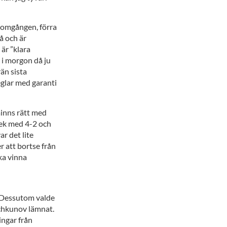
a omgången, förra
å och är
är ”klara
 i morgon då ju
än sista
glar med garanti
inns rätt med
lek med 4-2 och
ar det lite
r att bortse från
ka vinna
. Dessutom valde
ochkunov lämnat.
ingar från