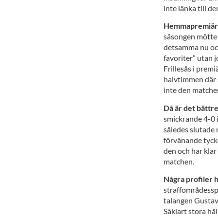
inte länka till d
Hemmapremiär i
säsongen mötte v
detsamma nu ocks
favoriter” utan 
Frillesås i prem
halvtimmen där s
inte den matche
Då är det bättre
smickrande 4-0 i
således slutade m
förvånande tycker
den och har klar
matchen.
Några profiler h
straffområdessp
talangen Gustav 
Såklart stora hål