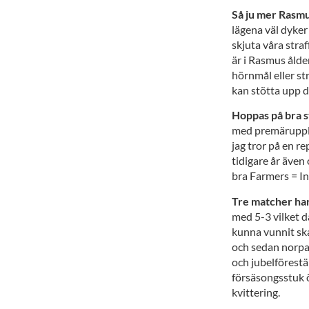
Så ju mer Rasm
lägena väl dyker
skjuta våra straf
är i Rasmus ålde
hörnmål eller st
kan stötta upp d
Hoppas på bra 
med premärupplad
jag tror på en re
tidigare år även
bra Farmers = In
Tre matcher har
med 5-3 vilket d
kunna vunnit sk
och sedan norpa
och jubelförestä
försäsongsstuk ö
kvittering.