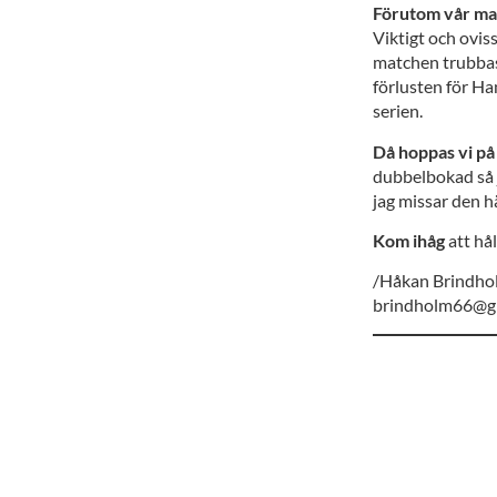
Förutom vår ma
Viktigt och ovis
matchen trubbas 
förlusten för Ha
serien.
Då hoppas vi p
dubbelbokad så 
jag missar den 
Kom ihåg
att hå
/Håkan Brindho
brindholm66@g