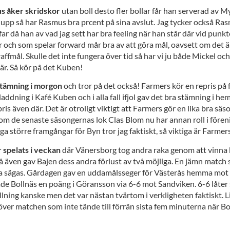
us åker skridskor
utan boll desto fler bollar får han serverad av M
 upp så har Rasmus bra prcent på sina avslut. Jag tycker också Ra
far då han av vad jag sett har bra feeling när han står där vid punk
r och som spelar forward mår bra av att göra mål, oavsett om det ä
raffmål. Skulle det inte fungera över tid så har vi ju både Mickel o
är. Så kör på det Kuben!
stämning i morgon
och tror på det också! Farmers kör en repris på 
dning i Kafé Kuben och i alla fall ifjol gav det bra stämning i 
pris även där. Det är otroligt viktigt att Farmers gör en lika bra sä
 om de senaste säsongernas lok Clas Blom nu har annan roll i fören
ga större framgångar för Byn tror jag faktiskt, så viktiga är Farmer
 spelats i veckan
där Vänersborg tog andra raka genom att vinna
å även gav Bajen dess andra förlust av två möjliga. En jämn match
a sägas. Gårdagen gav en uddamålsseger för Västerås hemma mot 
de Bollnäs en poäng i Göransson via 6-6 mot Sandviken. 6-6 låter
llning kanske men det var nästan tvärtom i verkligheten faktiskt. L
ver matchen som inte tände till förrän sista fem minuterna när Bo