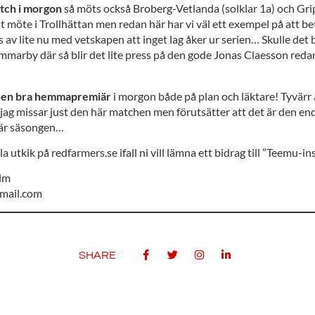
tch i morgon
så möts också Broberg-Vetlanda (solklar 1a) och G
st möte i Trollhättan men redan här har vi väl ett exempel på att b
av lite nu med vetskapen att inget lag åker ur serien… Skulle det b
mmarby där så blir det lite press på den gode Jonas Claesson redan 
å en bra hemmapremiär
i morgon både på plan och läktare! Tyvärr ä
jag missar just den här matchen men förutsätter att det är den
här säsongen…
lla utkik på redfarmers.se ifall ni vill lämna ett bidrag till ”Teemu-i
lm
mail.com
SHARE