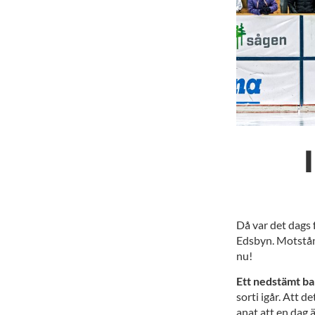
Då var det dags
Edsbyn. Motstån
nu!
Ett nedstämt b
sorti igår. Att d
anat att en dag ä