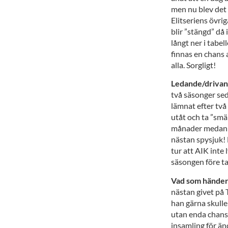
men nu blev det 
Elitseriens övri
blir ”stängd” då
långt ner i tabel
finnas en chans 
alla. Sorgligt!
Ledande/drivan
två säsonger sed
lämnat efter två
utåt och ta ”smä
månader medan do
nästan spysjuk! M
tur att AIK inte
säsongen före ta
Vad som händer 
nästan givet på 
han gärna skulle
utan enda chansen
insamling för än