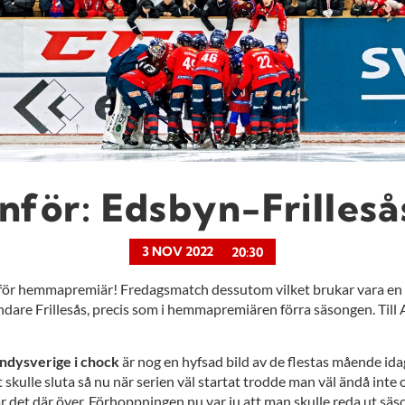
Inför: Edsbyn-Frilleså
3 NOV 2022
20:30
 för hemmapremiär! Fredagsmatch dessutom vilket brukar vara en
dare Frillesås, precis som i hemmapremiären förra säsongen. Till
andysverige i chock
är nog en hyfsad bild av de flestas mående ida
et skulle sluta så nu när serien väl startat trodde man väl ändå int
r det där över. Förhoppningen nu var ju att man skulle reda ut säson