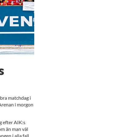
s
 bra matchdag i
 Arenan i morgon
g efter AIK:s
e om än man väl
gen i alla fall