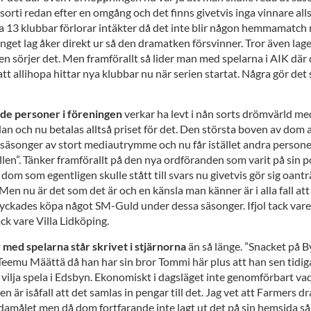
sorti redan efter en omgång och det finns givetvis inga vinnare alls
ga 13 klubbar förlorar intäkter då det inte blir någon hemmamatch
 inget lag åker direkt ur så den dramatken försvinner. Tror även la
len sörjer det. Men framförallt så lider man med spelarna i AIK där 
att allihopa hittar nya klubbar nu när serien startat. Några gör det
de personer i föreningen
verkar ha levt i nån sorts drömvärld med
an och nu betalas alltså priset för det. Den största boven av dom a
 säsonger av stort mediautrymme och nu får istället andra persone
llen”. Tänker framförallt på den nya ordföranden som varit på sin po
m som egentligen skulle stått till svars nu givetvis gör sig oanträ
en nu är det som det är och en känsla man känner är i alla fall att 
 lyckades köpa något SM-Guld under dessa säsonger. Ifjol tack vare
ck vare Villa Lidköping.
med spelarna står skrivet i stjärnorna
än så länge. ”Snacket på 
Teemu Määttä då han har sin bror Tommi här plus att han sen tidiga
 vilja spela i Edsbyn. Ekonomiskt i dagsläget inte genomförbart vad
 är isåfall att det samlas in pengar till det. Jag vet att Farmers dr
damålet men då dom fortfarande inte lagt ut det på sin hemsida så 