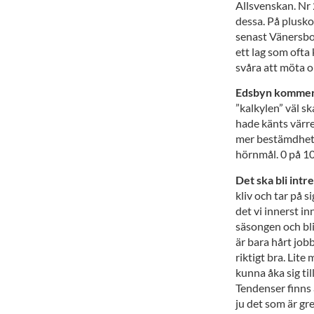
Allsvenskan. Nr 
dessa. På plusk
senast Vänersbor
ett lag som ofta
svåra att möta 
Edsbyn kommer 
”kalkylen” väl s
hade känts värre
mer bestämdhet 
hörnmål. 0 på 10
Det ska bli intr
kliv och tar på s
det vi innerst in
säsongen och bli
är bara hårt jobb
riktigt bra. Lite
kunna åka sig ti
Tendenser finns 
ju det som är gr