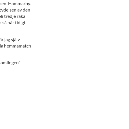
ripen-Hammarby.
etydelsen av den
li tredje raka
så här tidigt i
r jag själv
 enda hemmamatch
nsamlingen”!