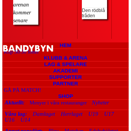
arenan
Den rödblå
kommer
tråden
senare
HEM
Köp 50/50 lotter
KLUBB & ARENA
LAG & SPELARE
AKADEMI
SUPPORTER
PARTNER
GÅ PÅ MATCH!
SHOP
Aktuellt:
Nyheter
Menyer i våra restauranger
Våra lag:
Damlaget
Herrlaget
U19
U17
U16
U14
Annat populärt:
Play
Matcher
Edsbyhjärtat