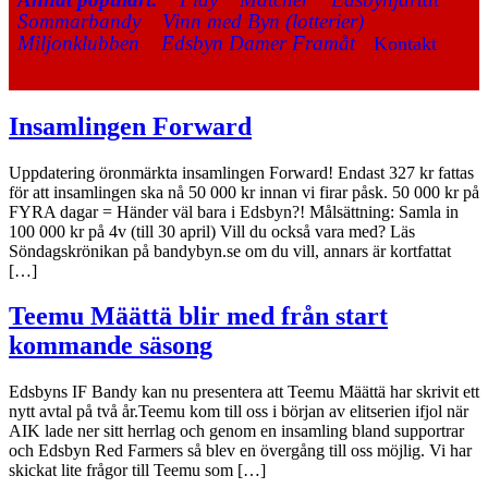
Sommarbandy
Vinn med Byn (lotterier)
Miljonklubben
Edsbyn Damer Framåt
Kontakt
Insamlingen Forward
Uppdatering öronmärkta insamlingen Forward! Endast 327 kr fattas
för att insamlingen ska nå 50 000 kr innan vi firar påsk. 50 000 kr på
FYRA dagar = Händer väl bara i Edsbyn?! Målsättning: Samla in
100 000 kr på 4v (till 30 april) Vill du också vara med? Läs
Söndagskrönikan på bandybyn.se om du vill, annars är kortfattat
[…]
Teemu Määttä blir med från start
kommande säsong
Edsbyns IF Bandy kan nu presentera att Teemu Määttä har skrivit ett
nytt avtal på två år.Teemu kom till oss i början av elitserien ifjol när
AIK lade ner sitt herrlag och genom en insamling bland supportrar
och Edsbyn Red Farmers så blev en övergång till oss möjlig. Vi har
skickat lite frågor till Teemu som […]