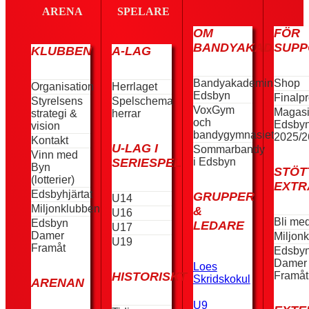
ARENA
SPELARE
OM
FÖR
BANDYAKADEMIN
SUPP
KLUBBEN
A-LAG
Bandyakademin
Shop
Organisation
Herrlaget
Edsbyn
Finalp
Styrelsens
Spelschema
VoxGym
Magas
strategi &
herrar
och
Edsby
vision
bandygymnasiet
2025/2
Kontakt
U-LAG I
Sommarbandy
Vinn med
i Edsbyn
SERIESPEL
Byn
STÖT
(lotterier)
EXTR
Edsbyhjärtat
GRUPPER
U14
Miljonklubben
&
U16
Bli me
Edsbyn
LEDARE
U17
Damer
Miljon
U19
Framåt
Edsby
Damer
Loes
Framåt
HISTORISKT
Skridskokul
ARENAN
U9