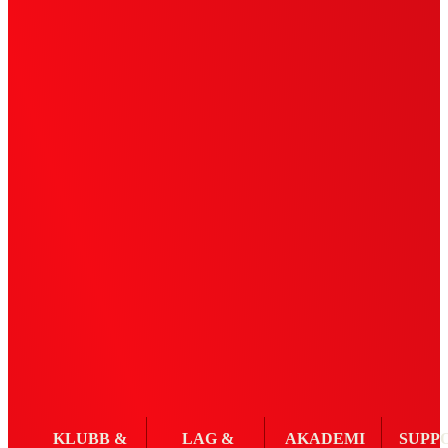
KLUBB &
LAG &
AKADEMI
SUPP