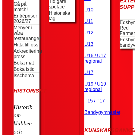
EXTE
Tidigare
Gå på
SUPP
spelare
match!
U10
Historiska
Entrépriser
lag
2026/27
U11
Edsby
Menyer i
Red
U12
våra
Farmer
restauranger
Edsby
U13
Hitta till oss
bandyv
Ackreditering
U16 / U17
press
regional
Boka mat
Boka istid
U17
Isschema
U19 / U19
regional
HISTORISKT
F15 / F17
Historik
Bandygymnasiet
om
klubben
KUNSKAPSBANKE
och