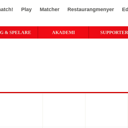
atch!
Play
Matcher
Restaurangmenyer
Ed
G & SPELARE
AKADEMI
SUPPORTE