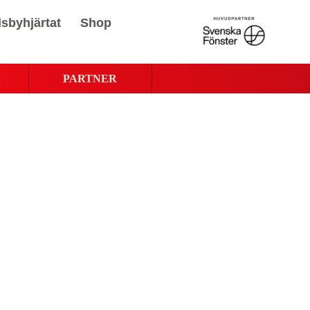
sbyhjärtat
Shop
R
PARTNER