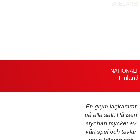
SPELARS
NATIONALI
Finland
En grym lagkamrat
på alla sätt. På isen
styr han mycket av
vårt spel och tävlar