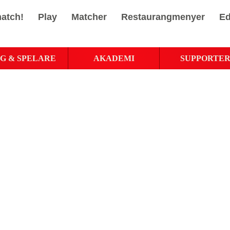
atch!
Play
Matcher
Restaurangmenyer
Ed
G & SPELARE
AKADEMI
SUPPORTE