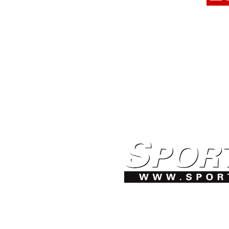
Sam
HELA
Ytterhalv
/
M