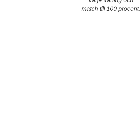
varje träning och
match till 100 procent
OSCAR WIKBLAD
TILLBAKA
SHARE
FÖREGÅENDE