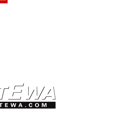
uli
VUORI
ittfältare