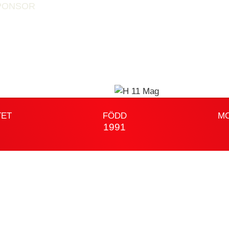
PONSOR
TET
FÖDD
M
1991