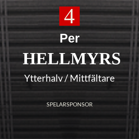
4
Per
HELLMYRS
Ytterhalv
/
Mittfältare
SPELARSPONSOR