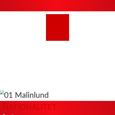
1
Malin
LUND
Målvakt
NATIONALITET