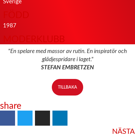
Sverige
FÖDD
1987
MODERKLUBB
"En spelare med massor av rutin. En inspiratör och
glädjespridare i laget."
STEFAN EMBRETZEN
TILLBAKA
share
NÄSTA