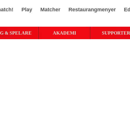
atch!
Play
Matcher
Restaurangmenyer
Ed
G & SPELARE
AKADEMI
SUPPORTE