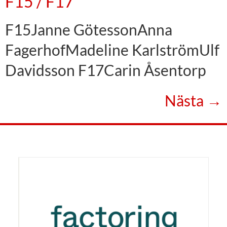
F15 / F17
F15Janne GötessonAnna
FagerhofMadeline KarlströmUlf
Davidsson F17Carin Åsentorp
Nästa
→