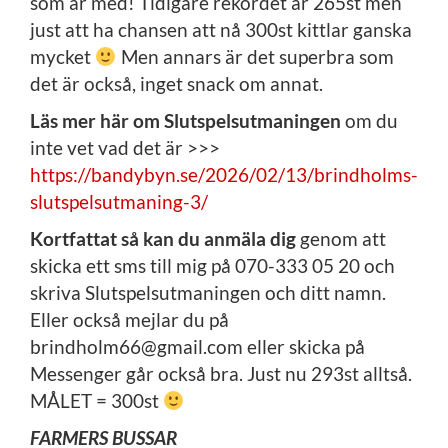
som är med! Tidigare rekordet är 265st men
just att ha chansen att nå 300st kittlar ganska
mycket
Men annars är det superbra som
det är också, inget snack om annat.
Läs mer här om Slutspelsutmaningen
om du
inte vet vad det är >>>
https://bandybyn.se/2026/02/13/brindholms-
slutspelsutmaning-3/
Kortfattat så kan du anmäla dig
genom att
skicka ett sms till mig på 070-333 05 20 och
skriva Slutspelsutmaningen och ditt namn.
Eller också mejlar du på
brindholm66@gmail.com eller skicka på
Messenger går också bra. Just nu 293st alltså.
MÅLET = 300st
FARMERS BUSSAR