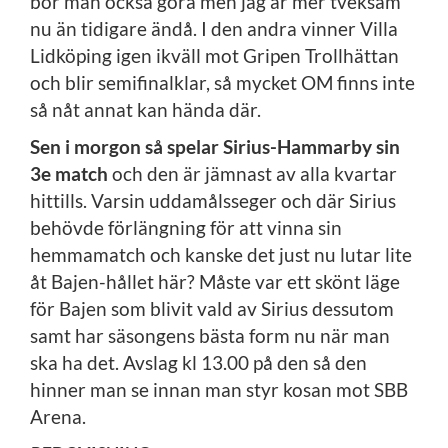
bör man också göra men jag är mer tveksam
nu än tidigare ändå. I den andra vinner Villa
Lidköping igen ikväll mot Gripen Trollhättan
och blir semifinalklar, så mycket OM finns inte
så nåt annat kan hända där.
Sen i morgon så spelar Sirius-Hammarby sin
3e match
och den är jämnast av alla kvartar
hittills. Varsin uddamålsseger och där Sirius
behövde förlängning för att vinna sin
hemmamatch och kanske det just nu lutar lite
åt Bajen-hållet här? Måste var ett skönt läge
för Bajen som blivit vald av Sirius dessutom
samt har säsongens bästa form nu när man
ska ha det. Avslag kl 13.00 på den så den
hinner man se innan man styr kosan mot SBB
Arena.