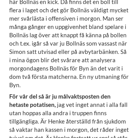
här Bollnäs en kick. Då finns det en boll till
flera i laget och det gör Bollnäs väldigt mycket
mer svårlästa i offensiven i morgon. Man ser
många gånger en uppgivenhet bland spelare i
Bollnäs lag över att knappt få känna på bollen
och t.ex. igår så var ju Bollnäs som vassast när
Simon satt utvisad eller på avbytarbänken. Så
i mina ögon blir det svårare att analysera
morgondagens Bollnäs för Byn än det varit i
dom två första matcherna. En ny utmaning för
Byn.
För vår del så är ju målvaktsposten den
hetaste potatisen,
jag vet inget annat i alla fall
utan hoppas alla andra i truppen finns
tillgängliga. Är Henke återställd från sjukdom
så vaktar han kassen i morgon, det råder inget
tvivel om det. Är Henke fortsatt ur spel så står