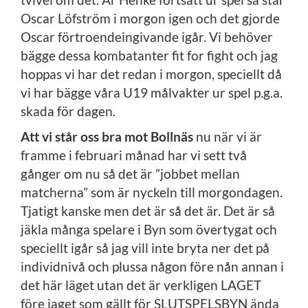
Oscar Löfström i morgon igen och det gjorde
Oscar förtroendeingivande igår. Vi behöver
bägge dessa kombatanter fit for fight och jag
hoppas vi har det redan i morgon, speciellt då
vi har bägge våra U19 målvakter ur spel p.g.a.
skada för dagen.
Att vi står oss bra mot Bollnäs
nu när vi är
framme i februari månad har vi sett två
gånger om nu så det är ”jobbet mellan
matcherna” som är nyckeln till morgondagen.
Tjatigt kanske men det är så det är. Det är så
jäkla många spelare i Byn som övertygat och
speciellt igår så jag vill inte bryta ner det på
individnivå och plussa någon före nån annan i
det här läget utan det är verkligen LAGET
före jaget som gällt för SLUTSPELSBYN ända