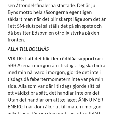
sen åttondelsfinalerna startade. Det är ju
Byns motto hela säsongerna egentligen
såklart men när det blir skarpt läge som det är
i ett SM-slutspel så ställs det på sin spets och
då besitter Edsbyn en otrolig styrka på den
fronten.
ALLA TILL BOLLNÄS
VIKTIGT att det blir fler rödblåa supportrar
i
SBB Arena i morgon än i tisdags. Jag ska bidra
med min närvaro i morgon, gjorde det inte i
tisdags då febertermometern inte var på min
sida. Alla som var där i tisdags gjorde sitt på
ett väldigt bra sätt, det handlar inte om det.
Utan det handlar om att ge laget ÄNNU MER
ENERGI när dom åker ut till match i morgon
vilket laget får om dom möts av ett rödblått