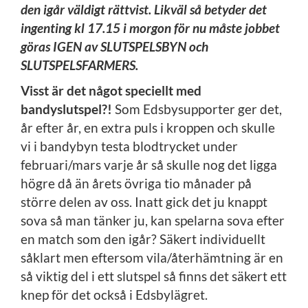
den igår väldigt rättvist. Likväl så betyder det
ingenting kl 17.15 i morgon för nu måste jobbet
göras IGEN av SLUTSPELSBYN och
SLUTSPELSFARMERS.
Visst är det något speciellt med
bandyslutspel?!
Som Edsbysupporter ger det,
år efter år, en extra puls i kroppen och skulle
vi i bandybyn testa blodtrycket under
februari/mars varje år så skulle nog det ligga
högre då än årets övriga tio månader på
större delen av oss. Inatt gick det ju knappt
sova så man tänker ju, kan spelarna sova efter
en match som den igår? Säkert individuellt
såklart men eftersom vila/återhämtning är en
så viktig del i ett slutspel så finns det säkert ett
knep för det också i Edsbylägret.