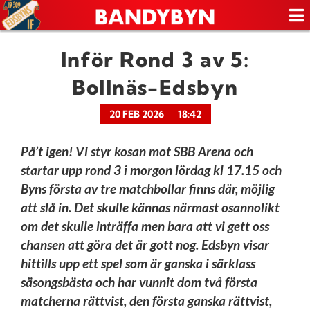
Inför Rond 3 av 5:
Bollnäs-Edsbyn
20 FEB 2026
18:42
På’t igen! Vi styr kosan mot SBB Arena och
startar upp rond 3 i morgon lördag kl 17.15 och
Byns första av tre matchbollar finns där, möjlig
att slå in. Det skulle kännas närmast osannolikt
om det skulle inträffa men bara att vi gett oss
chansen att göra det är gott nog. Edsbyn visar
hittills upp ett spel som är ganska i särklass
säsongsbästa och har vunnit dom två första
matcherna rättvist, den första ganska rättvist,