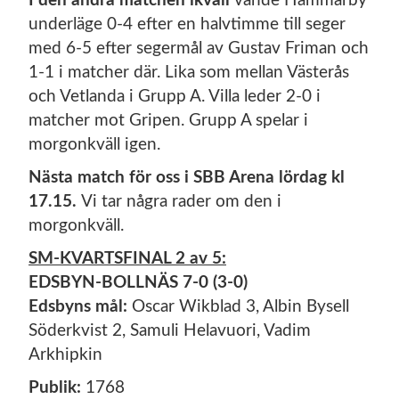
I den andra matchen ikväll
vände Hammarby
underläge 0-4 efter en halvtimme till seger
med 6-5 efter segermål av Gustav Friman och
1-1 i matcher där. Lika som mellan Västerås
och Vetlanda i Grupp A. Villa leder 2-0 i
matcher mot Gripen. Grupp A spelar i
morgonkväll igen.
Nästa match för oss i SBB Arena lördag kl
17.15.
Vi tar några rader om den i
morgonkväll.
SM-KVARTSFINAL 2 av 5:
EDSBYN-BOLLNÄS 7-0 (3-0)
Edsbyns mål:
Oscar Wikblad 3, Albin Bysell
Söderkvist 2, Samuli Helavuori, Vadim
Arkhipkin
Publik:
1768