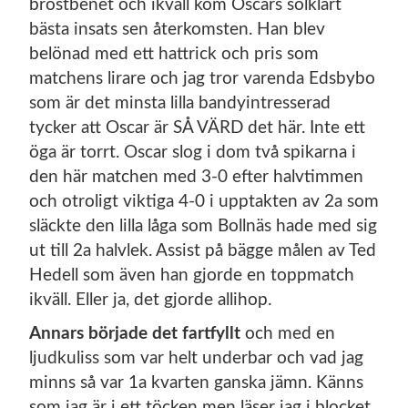
bröstbenet och ikväll kom Oscars solklart
bästa insats sen återkomsten. Han blev
belönad med ett hattrick och pris som
matchens lirare och jag tror varenda Edsbybo
som är det minsta lilla bandyintresserad
tycker att Oscar är SÅ VÄRD det här. Inte ett
öga är torrt. Oscar slog i dom två spikarna i
den här matchen med 3-0 efter halvtimmen
och otroligt viktiga 4-0 i upptakten av 2a som
släckte den lilla låga som Bollnäs hade med sig
ut till 2a halvlek. Assist på bägge målen av Ted
Hedell som även han gjorde en toppmatch
ikväll. Eller ja, det gjorde allihop.
Annars började det fartfyllt
och med en
ljudkuliss som var helt underbar och vad jag
minns så var 1a kvarten ganska jämn. Känns
som jag är i ett töcken men läser jag i blocket