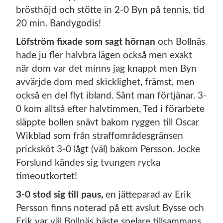
brösthöjd och stötte in 2-0 Byn på tennis, tid
20 min. Bandygodis!
Löfström fixade som sagt hörnan
och Bollnäs
hade ju fler halvbra lägen också men exakt
när dom var det minns jag knappt men Byn
avvärjde dom med skicklighet, främst, men
också en del flyt ibland. Sånt man förtjänar. 3-
0 kom alltså efter halvtimmen, Ted i förarbete
släppte bollen snävt bakom ryggen till Oscar
Wikblad som från straffområdesgränsen
pricksköt 3-0 lågt (väl) bakom Persson. Jocke
Forslund kändes sig tvungen rycka
timeoutkortet!
3-0 stod sig till paus,
en jätteparad av Erik
Persson finns noterad på ett avslut Bysse och
Erik var väl Bollnäs bäste spelare tillsammans