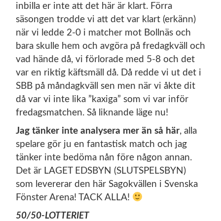
inbilla er inte att det här är klart. Förra
säsongen trodde vi att det var klart (erkänn)
när vi ledde 2-0 i matcher mot Bollnäs och
bara skulle hem och avgöra på fredagkväll och
vad hände då, vi förlorade med 5-8 och det
var en riktig käftsmäll då. Då redde vi ut det i
SBB på måndagkväll sen men när vi åkte dit
då var vi inte lika ”kaxiga” som vi var inför
fredagsmatchen. Så liknande läge nu!
Jag tänker inte analysera mer än så här
, alla
spelare gör ju en fantastisk match och jag
tänker inte bedöma nån före någon annan.
Det är LAGET EDSBYN (SLUTSPELSBYN)
som levererar den här Sagokvällen i Svenska
Fönster Arena! TACK ALLA!
50/50-LOTTERIET