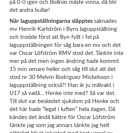
på 0-0 igen och Bollnäs måste vinna, då blir
det andra bullar!
När laguppställningarna släpptes
saknades
mv Henrik Karlström i Byns laguppställning
och trodde först att Byn fyllt i fel på
laguppställningen för såg bara en mv och det
var Oscar Löfström RMV stod det. Tänkte inte
mer på det men ingen ändring hade kommit
15 min senare heller och såg till slut att det
stod nr 30 Melvin Rodriguez Mickelsson i
laguppställning också?! Han är ju målvakt i
U17 så vadå… Henke inte med? Så var det.
Till slut var beskedet sjukdom på Henke och
det här hade ”legat i luften” hela dagen. Då
kändes det ändå bättre för Oscar Löfström
tänkte jag som jag annars tänkte jag helt