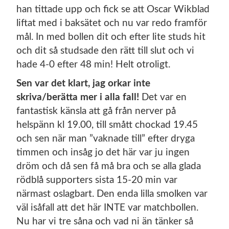
han tittade upp och fick se att Oscar Wikblad
liftat med i baksätet och nu var redo framför
mål. In med bollen dit och efter lite studs hit
och dit så studsade den rätt till slut och vi
hade 4-0 efter 48 min! Helt otroligt.
Sen var det klart, jag orkar inte
skriva/berätta mer i alla fall!
Det var en
fantastisk känsla att gå från nerver på
helspänn kl 19.00, till smått chockad 19.45
och sen när man ”vaknade till” efter dryga
timmen och insåg jo det här var ju ingen
dröm och då sen få må bra och se alla glada
rödblå supporters sista 15-20 min var
närmast oslagbart. Den enda lilla smolken var
väl isåfall att det här INTE var matchbollen.
Nu har vi tre såna och vad ni än tänker så