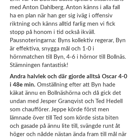
med Anton Dahlberg. Anton känns i alla fall
ha en plan när han ger sig iväg i offensiv
riktning och känns alltid farlig men vi fick
stopp på honom i tid också ikväll.
Pausnoteringarna: Byns kollektiv regerar, Byn
är effektiva, snygga mål och 1-0 i
hörnmatchen till Byn, 4-6 i hörnor till Bollnäs.
Stämningen fantastisk!
Andra halvlek och där gjorde alltså Oscar 4-0
i 48e min.
Omställning efter att Byn hade
käkat ännu en Bollnäshörna och då gick det
undan med Jesper Granqvist och Ted Hedell
som chaufförer. Jeppe körde först men
lämnade över till Ted som körde sista biten
och gasade på ännu lite till, svängde runt åt
höger och nådde nästan ända fram till mål när