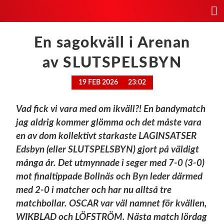
En sagokväll i Arenan
av SLUTSPELSBYN
19 FEB 2026
23:02
Vad fick vi vara med om ikväll?! En bandymatch
jag aldrig kommer glömma och det måste vara
en av dom kollektivt starkaste LAGINSATSER
Edsbyn (eller SLUTSPELSBYN) gjort på väldigt
många år. Det utmynnade i seger med 7-0 (3-0)
mot finaltippade Bollnäs och Byn leder därmed
med 2-0 i matcher och har nu alltså tre
matchbollar. OSCAR var väl namnet för kvällen,
WIKBLAD och LÖFSTRÖM. Nästa match lördag