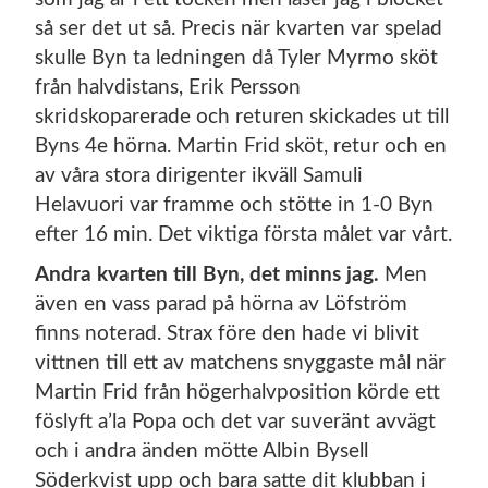
så ser det ut så. Precis när kvarten var spelad
skulle Byn ta ledningen då Tyler Myrmo sköt
från halvdistans, Erik Persson
skridskoparerade och returen skickades ut till
Byns 4e hörna. Martin Frid sköt, retur och en
av våra stora dirigenter ikväll Samuli
Helavuori var framme och stötte in 1-0 Byn
efter 16 min. Det viktiga första målet var vårt.
Andra kvarten till Byn, det minns jag.
Men
även en vass parad på hörna av Löfström
finns noterad. Strax före den hade vi blivit
vittnen till ett av matchens snyggaste mål när
Martin Frid från högerhalvposition körde ett
föslyft a’la Popa och det var suveränt avvägt
och i andra änden mötte Albin Bysell
Söderkvist upp och bara satte dit klubban i