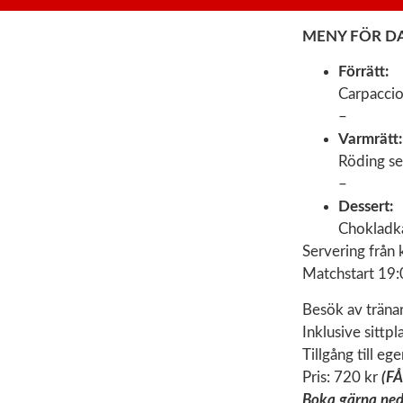
MENY FÖR D
Förrätt:
Carpaccio
–
Varmrätt:
Röding se
–
Dessert:
Chokladka
Servering från 
Matchstart 19:
Besök av träna
Inklusive sittpla
Tillgång till eg
Pris: 720 kr
(F
Boka gärna neda