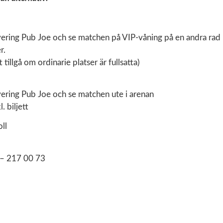
vering Pub Joe och se matchen på VIP-våning på en andra ra
r.
t tillgå om ordinarie platser är fullsatta)
vering Pub Joe och se matchen ute i arenan
. biljett
ll
 – 217 00 73