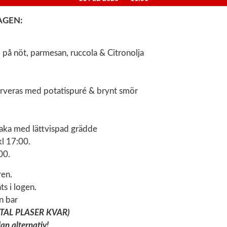
AGEN:
 på nöt, parmesan, ruccola & Citronolja
rveras med potatispuré & brynt smör
ka med lättvispad grädde
kl 17:00.
00.
ren.
ts i logen.
en bar
ÅTAL PLASER KVAR)
n alternativ!