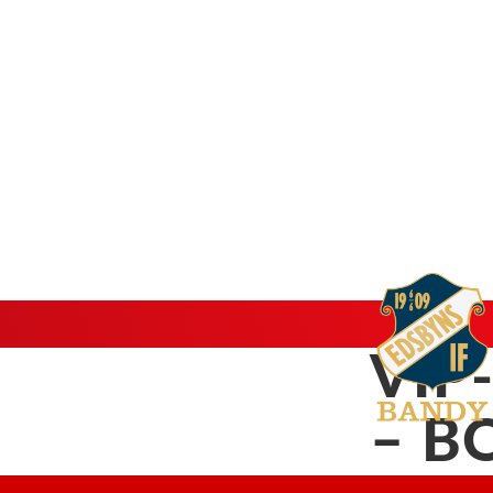
VIP
– B