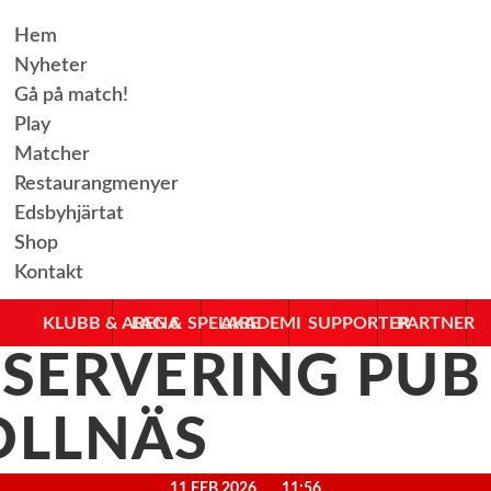
Hem
Nyheter
Gå på match!
Play
Matcher
Restaurangmenyer
Edsbyhjärtat
Shop
Kontakt
KLUBB & ARENA
LAG & SPELARE
AKADEMI
SUPPORTER
PARTNER
-SERVERING PUB
OLLNÄS
11 FEB 2026
11:56