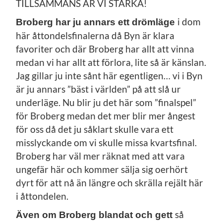
TILLSAMMANS ÄR VI STARKA!
i dom
Broberg har ju annars ett drömläge
här åttondelsfinalerna då Byn är klara
favoriter och där Broberg har allt att vinna
medan vi har allt att förlora, lite så är känslan.
Jag gillar ju inte sånt här egentligen… vi i Byn
är ju annars ”bäst i världen” på att slå ur
underläge. Nu blir ju det här som ”finalspel”
för Broberg medan det mer blir mer ångest
för oss då det ju såklart skulle vara ett
misslyckande om vi skulle missa kvartsfinal.
Broberg har väl mer räknat med att vara
ungefär här och kommer sälja sig oerhört
dyrt för att nå än längre och skrälla rejält här
i åttondelen.
så
Även om Broberg blandat och gett