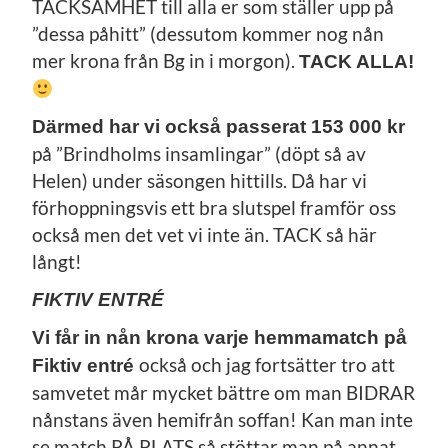
TACKSAMHET till alla er som ställer upp på
”dessa påhitt” (dessutom kommer nog nån
mer krona från Bg in i morgon).
TACK ALLA!
Därmed har vi också passerat 153 000 kr
på ”Brindholms insamlingar” (döpt så av
Helen) under säsongen hittills. Då har vi
förhoppningsvis ett bra slutspel framför oss
också men det vet vi inte än. TACK så här
långt!
FIKTIV ENTRÉ
Vi får in nån krona varje hemmamatch på
också och jag fortsätter tro att
Fiktiv entré
samvetet mår mycket bättre om man BIDRAR
nånstans även hemifrån soffan! Kan man inte
se match PÅ PLATS så stöttar man på annat