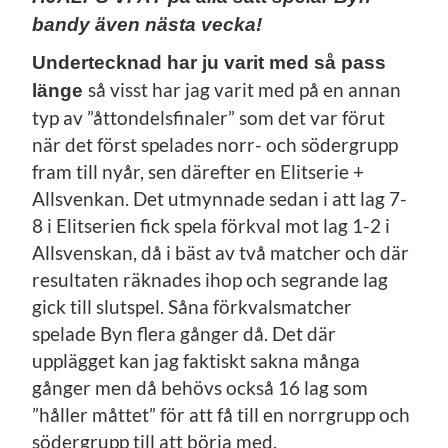
bandy även nästa vecka!
Undertecknad har ju varit med så pass
så visst har jag varit med på en annan
länge
typ av ”åttondelsfinaler” som det var förut
när det först spelades norr- och södergrupp
fram till nyår, sen därefter en Elitserie +
Allsvenkan. Det utmynnade sedan i att lag 7-
8 i Elitserien fick spela förkval mot lag 1-2 i
Allsvenskan, då i bäst av två matcher och där
resultaten räknades ihop och segrande lag
gick till slutspel. Såna förkvalsmatcher
spelade Byn flera gånger då. Det där
upplägget kan jag faktiskt sakna många
gånger men då behövs också 16 lag som
”håller måttet” för att få till en norrgrupp och
södergrupp till att börja med.