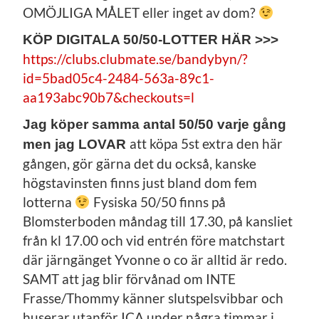
OMÖJLIGA MÅLET eller inget av dom?
KÖP DIGITALA 50/50-LOTTER HÄR >>>
https://clubs.clubmate.se/bandybyn/?
id=5bad05c4-2484-563a-89c1-
aa193abc90b7&checkouts=l
Jag köper samma antal 50/50 varje gång
att köpa 5st extra den här
men jag LOVAR
gången, gör gärna det du också, kanske
högstavinsten finns just bland dom fem
lotterna
Fysiska 50/50 finns på
Blomsterboden måndag till 17.30, på kansliet
från kl 17.00 och vid entrén före matchstart
där järngänget Yvonne o co är alltid är redo.
SAMT att jag blir förvånad om INTE
Frasse/Thommy känner slutspelsvibbar och
huserar utanför ICA under några timmar i