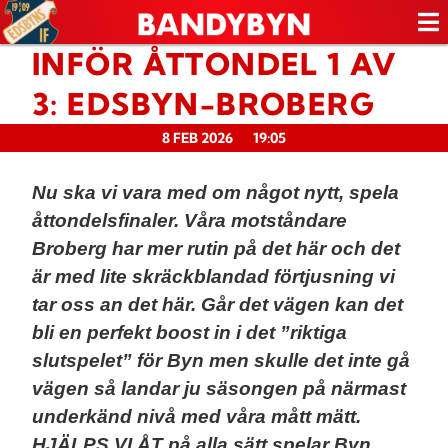
INFÖR ÅTTONDEL 1 AV
3: EDSBYN-BROBERG
8 FEB 2026
19:05
Nu ska vi vara med om något nytt, spela
åttondelsfinaler. Våra motståndare
Broberg har mer rutin på det här och det
är med lite skräckblandad förtjusning vi
tar oss an det här. Går det vägen kan det
bli en perfekt boost in i det ”riktiga
slutspelet” för Byn men skulle det inte gå
vägen så landar ju säsongen på närmast
underkänd nivå med våra mått mätt.
HJÄLPS VI ÅT på alla sätt spelar Byn