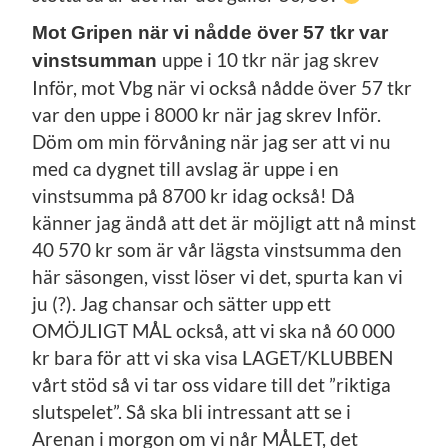
Mot Gripen när vi nådde över 57 tkr var
uppe i 10 tkr när jag skrev
vinstsumman
Inför, mot Vbg när vi också nådde över 57 tkr
var den uppe i 8000 kr när jag skrev Inför.
Döm om min förvåning när jag ser att vi nu
med ca dygnet till avslag är uppe i en
vinstsumma på 8700 kr idag också! Då
känner jag ändå att det är möjligt att nå minst
40 570 kr som är vår lägsta vinstsumma den
här säsongen, visst löser vi det, spurta kan vi
ju (?). Jag chansar och sätter upp ett
OMÖJLIGT MÅL också, att vi ska nå 60 000
kr bara för att vi ska visa LAGET/KLUBBEN
vårt stöd så vi tar oss vidare till det ”riktiga
slutspelet”. Så ska bli intressant att se i
Arenan i morgon om vi når MÅLET, det