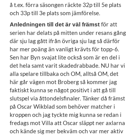
å t.ex. förra säsongen räckte 32p till 5e plats
och 33p till 3e plats som jämförelse.
för att
Anledningen till det är väl främst
serien har delats på mitten under resans gång
där sju lag gått ifrån övriga sju lag så därför
har mer poäng än vanligt krävts för topp-6.
Sen har Byn svajat lite också som är en del i
det hela samt varit skadedrabbade. NU har vi
alla spelare tillbaka och OM, alltså OM, det
här går vägen mot Broberg så kommer jag
faktiskt kunna se något positivt i att gå till
slutspel via åttondelsfinaler. Tänker då främst
på Oscar Wikblad som behöver matcher i
kroppen och jag tyckte mig kunna se redan i
fredags mot Villa att Oscar släppt ner axlarna
och kände sig mer bekväm och var mer aktiv