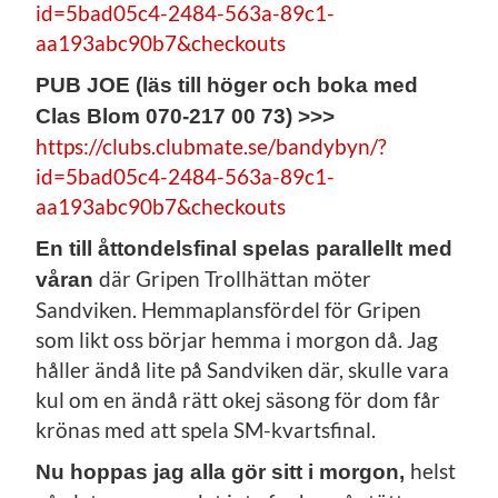
id=5bad05c4-2484-563a-89c1-
aa193abc90b7&checkouts
PUB JOE (läs till höger och boka med
Clas Blom 070-217 00 73) >>>
https://clubs.clubmate.se/bandybyn/?
id=5bad05c4-2484-563a-89c1-
aa193abc90b7&checkouts
En till åttondelsfinal spelas parallellt med
där Gripen Trollhättan möter
våran
Sandviken. Hemmaplansfördel för Gripen
som likt oss börjar hemma i morgon då. Jag
håller ändå lite på Sandviken där, skulle vara
kul om en ändå rätt okej säsong för dom får
krönas med att spela SM-kvartsfinal.
helst
Nu hoppas jag alla gör sitt i morgon,