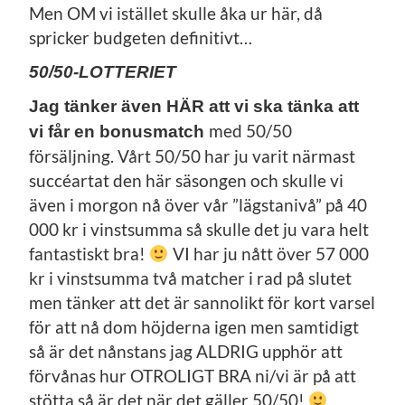
Men OM vi istället skulle åka ur här, då
spricker budgeten definitivt…
50/50-LOTTERIET
Jag tänker även HÄR att vi ska tänka att
med 50/50
vi får en bonusmatch
försäljning. Vårt 50/50 har ju varit närmast
succéartat den här säsongen och skulle vi
även i morgon nå över vår ”lägstanivå” på 40
000 kr i vinstsumma så skulle det ju vara helt
fantastiskt bra!
VI har ju nått över 57 000
kr i vinstsumma två matcher i rad på slutet
men tänker att det är sannolikt för kort varsel
för att nå dom höjderna igen men samtidigt
så är det nånstans jag ALDRIG upphör att
förvånas hur OTROLIGT BRA ni/vi är på att
stötta så är det när det gäller 50/50!