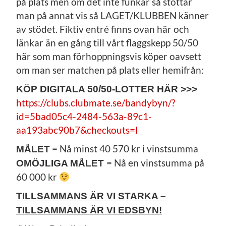
på plats men om det inte funkar så stöttar
man på annat vis så LAGET/KLUBBEN känner
av stödet. Fiktiv entré finns ovan här och
länkar än en gång till vårt flaggskepp 50/50
här som man förhoppningsvis köper oavsett
om man ser matchen på plats eller hemifrån:
KÖP DIGITALA 50/50-LOTTER HÄR >>>
https://clubs.clubmate.se/bandybyn/?
id=5bad05c4-2484-563a-89c1-
aa193abc90b7&checkouts=l
= Nå minst 40 570 kr i vinstsumma
MÅLET
= Nå en vinstsumma på
OMÖJLIGA MÅLET
60 000 kr
TILLSAMMANS ÄR VI STARKA –
TILLSAMMANS ÄR VI EDSBYN!