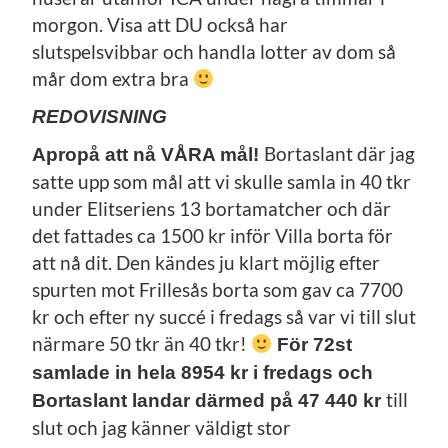
morgon. Visa att DU också har
slutspelsvibbar och handla lotter av dom så
mår dom extra bra
REDOVISNING
Bortaslant där jag
Apropå att nå VÅRA mål!
satte upp som mål att vi skulle samla in 40 tkr
under Elitseriens 13 bortamatcher och där
det fattades ca 1500 kr inför Villa borta för
att nå dit. Den kändes ju klart möjlig efter
spurten mot Frillesås borta som gav ca 7700
kr och efter ny succé i fredags så var vi till slut
närmare 50 tkr än 40 tkr!
För 72st
samlade in hela 8954 kr i fredags och
till
Bortaslant landar därmed på 47 440 kr
slut och jag känner väldigt stor