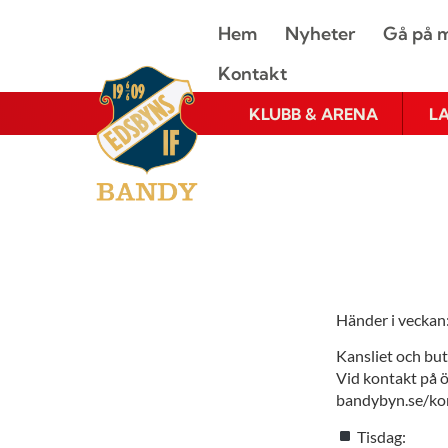
Hem
Nyheter
Gå på m
Kontakt
KLUBB & ARENA
L
Händer i veckan
Kansliet och bu
Vid kontakt på ö
bandybyn.se/ko
Tisdag: