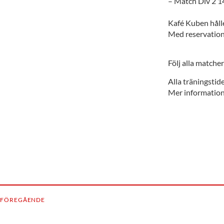
– Match Div 2 1
Kafé Kuben hålle
Med reservation 
Följ alla matche
Alla träningstide
Mer information
FÖREGÅENDE