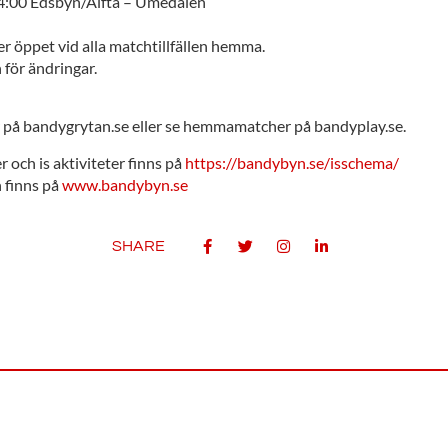
4:00 Edsbyn/Alfta – Umedalen
r öppet vid alla matchtillfällen hemma.
för ändringar.
r på bandygrytan.se eller se hemmamatcher på bandyplay.se.
r och is aktiviteter finns på
https://bandybyn.se/isschema/
 finns på
www.bandybyn.se
SHARE