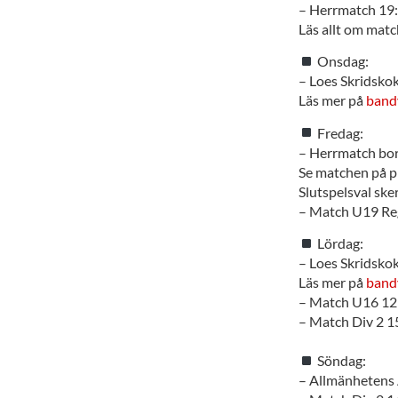
– Herrmatch 19
Läs allt om mat
Onsdag:
– Loes Skridsko
Läs mer på
band
Fredag:
– Herrmatch bor
Se matchen på pl
Slutspelsval ske
– Match U19 Reg
Lördag:
– Loes Skridsko
Läs mer på
band
– Match U16 12:
– Match Div 2 1
Söndag:
– Allmänhetens 