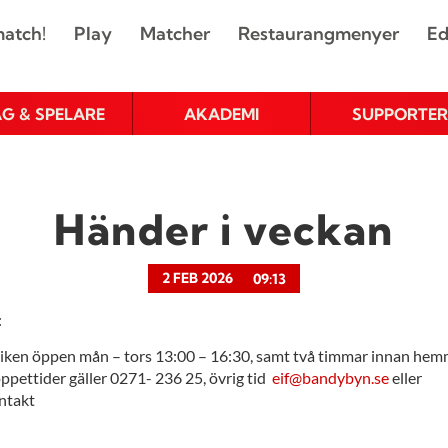
atch!
Play
Matcher
Restaurangmenyer
Ed
AG & SPELARE
AKADEMI
SUPPORTER
Händer i veckan
2 FEB 2026
09:13
:
tiken öppen mån – tors 13:00 – 16:30, samt två timmar innan he
ppettider gäller 0271- 236 25, övrig tid
eif@bandybyn.se
eller
ntakt