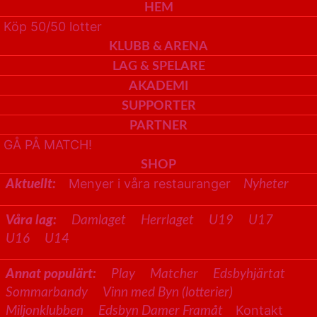
HEM
Köp 50/50 lotter
KLUBB & ARENA
LAG & SPELARE
AKADEMI
SUPPORTER
PARTNER
GÅ PÅ MATCH!
SHOP
Menyer i våra restauranger
Aktuellt:
Nyheter
Våra lag:
Damlaget
Herrlaget
U19
U17
U16
U14
Annat populärt:
Play
Matcher
Edsbyhjärtat
Sommarbandy
Vinn med Byn (lotterier)
Kontakt
Miljonklubben
Edsbyn Damer Framåt