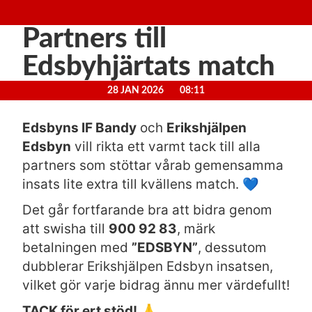
Partners till
Edsbyhjärtats match
28 JAN 2026
08:11
Edsbyns IF Bandy
och
Erikshjälpen
Edsbyn
vill rikta ett varmt tack till alla
partners som stöttar vårab gemensamma
insats lite extra till kvällens match. 💙
Det går fortfarande bra att bidra genom
att swisha till
900 92 83
, märk
betalningen med
”EDSBYN”
, dessutom
dubblerar Erikshjälpen Edsbyn insatsen,
vilket gör varje bidrag ännu mer värdefullt!
TACK för ert stöd!
🙏