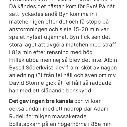
Då kändes det nästan kört för Byn! På nåt
sätt lyckades ändå Byn komma in i
matchen igen efter det och få stopp på
anstormningen och sista 15-20 min var
spelet hyfsat utjämnat. Byn fick sen det
stora läget att avgöra matchen med straff
i 81a min efter rensning med hög
Frilleklubba men nej så blev det inte. Albin
Bysell Söderkvist klev fram, sköt av någon
anledning (?) från fel håll och även om mv
David Storme gick åt fel håll så räddade
han med ett släpande benskydd.
Det gav ingen bra känsla
och vi kom
också undan med ett nödrop där Adam
Rudell formligen massakerade
bollstackarn på en högerhörna i 85e min