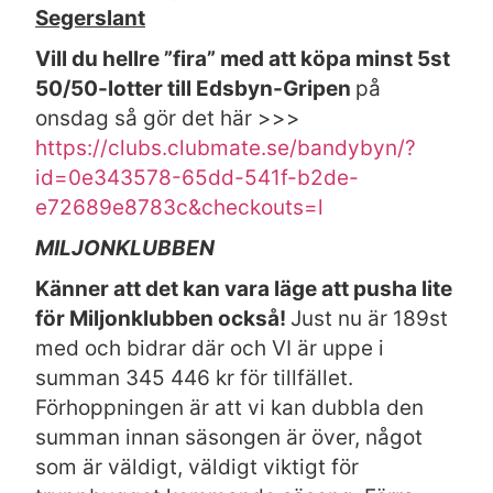
Segerslant
Vill du hellre ”fira” med att köpa minst 5st
50/50-lotter till Edsbyn-Gripen
på
onsdag så gör det här >>>
https://clubs.clubmate.se/bandybyn/?
id=0e343578-65dd-541f-b2de-
e72689e8783c&checkouts=l
MILJONKLUBBEN
Känner att det kan vara läge att pusha lite
för Miljonklubben också!
Just nu är 189st
med och bidrar där och VI är uppe i
summan 345 446 kr för tillfället.
Förhoppningen är att vi kan dubbla den
summan innan säsongen är över, något
som är väldigt, väldigt viktigt för