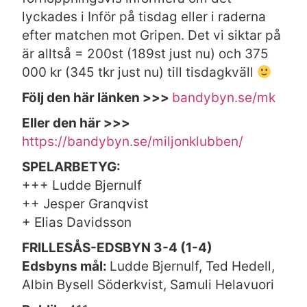
lyckades i Inför på tisdag eller i raderna
efter matchen mot Gripen. Det vi siktar på
är alltså = 200st (189st just nu) och 375
000 kr (345 tkr just nu) till tisdagkväll
Följ den här länken >>>
bandybyn.se/mk
Eller den här >>>
https://bandybyn.se/miljonklubben/
SPELARBETYG:
+++ Ludde Bjernulf
++ Jesper Granqvist
+ Elias Davidsson
FRILLESÅS-EDSBYN 3-4 (1-4)
Edsbyns mål:
Ludde Bjernulf, Ted Hedell,
Albin Bysell Söderkvist, Samuli Helavuori