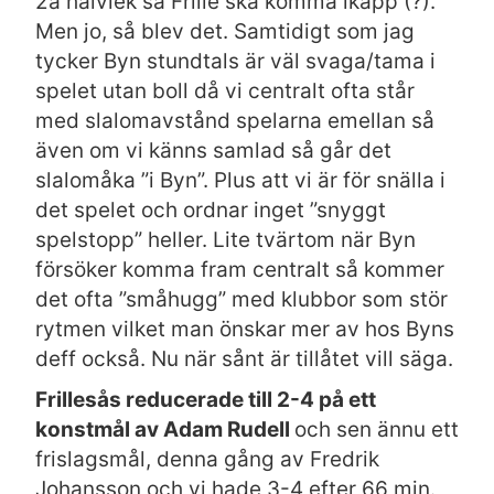
2a halvlek så Frille ska komma ikapp (?).
Men jo, så blev det. Samtidigt som jag
tycker Byn stundtals är väl svaga/tama i
spelet utan boll då vi centralt ofta står
med slalomavstånd spelarna emellan så
även om vi känns samlad så går det
slalomåka ”i Byn”. Plus att vi är för snälla i
det spelet och ordnar inget ”snyggt
spelstopp” heller. Lite tvärtom när Byn
försöker komma fram centralt så kommer
det ofta ”småhugg” med klubbor som stör
rytmen vilket man önskar mer av hos Byns
deff också. Nu när sånt är tillåtet vill säga.
Frillesås reducerade till 2-4 på ett
konstmål av Adam Rudell
och sen ännu ett
frislagsmål, denna gång av Fredrik
Johansson och vi hade 3-4 efter 66 min.