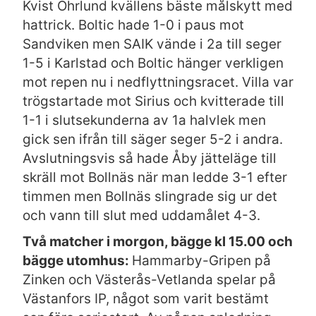
Kvist Öhrlund kvällens bäste målskytt med
hattrick. Boltic hade 1-0 i paus mot
Sandviken men SAIK vände i 2a till seger
1-5 i Karlstad och Boltic hänger verkligen
mot repen nu i nedflyttningsracet. Villa var
trögstartade mot Sirius och kvitterade till
1-1 i slutsekunderna av 1a halvlek men
gick sen ifrån till säger seger 5-2 i andra.
Avslutningsvis så hade Åby jätteläge till
skräll mot Bollnäs när man ledde 3-1 efter
timmen men Bollnäs slingrade sig ur det
och vann till slut med uddamålet 4-3.
Två matcher i morgon, bägge kl 15.00 och
bägge utomhus:
Hammarby-Gripen på
Zinken och Västerås-Vetlanda spelar på
Västanfors IP, något som varit bestämt