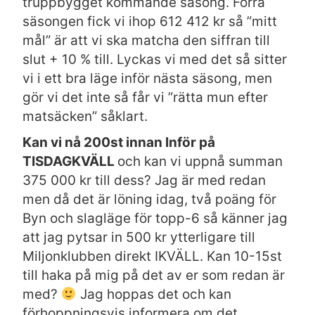
truppbygget kommande säsong. Förra
säsongen fick vi ihop 612 412 kr så ”mitt
mål” är att vi ska matcha den siffran till
slut + 10 % till. Lyckas vi med det så sitter
vi i ett bra läge inför nästa säsong, men
gör vi det inte så får vi ”rätta mun efter
matsäcken” såklart.
Kan vi nå 200st innan Inför på
TISDAGKVÄLL
och kan vi uppnå summan
375 000 kr till dess? Jag är med redan
men då det är löning idag, två poäng för
Byn och slagläge för topp-6 så känner jag
att jag pytsar in 500 kr ytterligare till
Miljonklubben direkt IKVÄLL. Kan 10-15st
till haka på mig på det av er som redan är
med?
Jag hoppas det och kan
förhoppningsvis informera om det