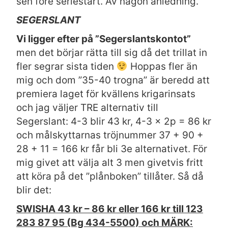
sen före seriestart. Av någon anledning.
SEGERSLANT
Vi ligger efter på ”Segerslantskontot”
men det börjar rätta till sig då det trillat in
fler segrar sista tiden
Hoppas fler än
mig och dom ”35-40 trogna” är beredd att
premiera laget för kvällens krigarinsats
och jag väljer TRE alternativ till
Segerslant: 4-3 blir 43 kr, 4-3 x 2p = 86 kr
och målskyttarnas tröjnummer 37 + 90 +
28 + 11 = 166 kr får bli 3e alternativet. För
mig givet att välja alt 3 men givetvis fritt
att köra på det ”plånboken” tillåter. Så då
blir det:
SWISHA 43 kr – 86 kr eller 166 kr till 123
283 87 95 (Bg 434-5500) och MÄRK: