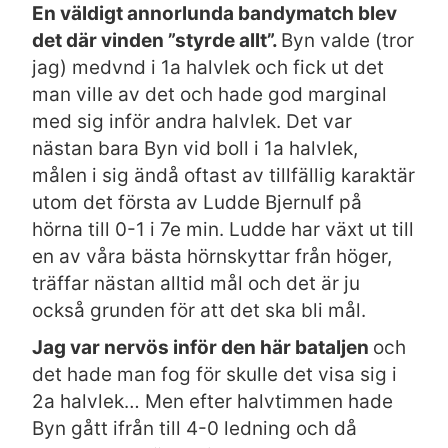
En väldigt annorlunda bandymatch blev
det där vinden ”styrde allt”.
Byn valde (tror
jag) medvnd i 1a halvlek och fick ut det
man ville av det och hade god marginal
med sig inför andra halvlek. Det var
nästan bara Byn vid boll i 1a halvlek,
målen i sig ändå oftast av tillfällig karaktär
utom det första av Ludde Bjernulf på
hörna till 0-1 i 7e min. Ludde har växt ut till
en av våra bästa hörnskyttar från höger,
träffar nästan alltid mål och det är ju
också grunden för att det ska bli mål.
Jag var nervös inför den här bataljen
och
det hade man fog för skulle det visa sig i
2a halvlek… Men efter halvtimmen hade
Byn gått ifrån till 4-0 ledning och då