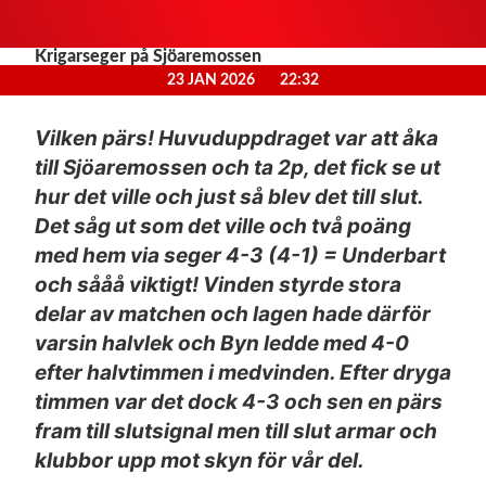
Krigarseger på Sjöaremossen
23 JAN 2026
22:32
Vilken pärs! Huvuduppdraget var att åka
till Sjöaremossen och ta 2p, det fick se ut
hur det ville och just så blev det till slut.
Det såg ut som det ville och två poäng
med hem via seger 4-3 (4-1) = Underbart
och sååå viktigt! Vinden styrde stora
delar av matchen och lagen hade därför
varsin halvlek och Byn ledde med 4-0
efter halvtimmen i medvinden. Efter dryga
timmen var det dock 4-3 och sen en pärs
fram till slutsignal men till slut armar och
klubbor upp mot skyn för vår del.