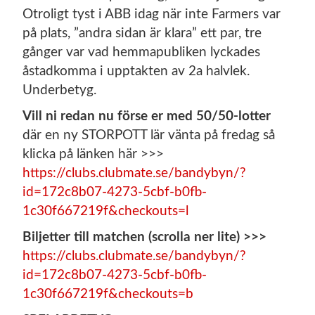
Otroligt tyst i ABB idag när inte Farmers var
på plats, ”andra sidan är klara” ett par, tre
gånger var vad hemmapubliken lyckades
åstadkomma i upptakten av 2a halvlek.
Underbetyg.
Vill ni redan nu förse er med 50/50-lotter
där en ny STORPOTT lär vänta på fredag så
klicka på länken här >>>
https://clubs.clubmate.se/bandybyn/?
id=172c8b07-4273-5cbf-b0fb-
1c30f667219f&checkouts=l
Biljetter till matchen (scrolla ner lite) >>>
https://clubs.clubmate.se/bandybyn/?
id=172c8b07-4273-5cbf-b0fb-
1c30f667219f&checkouts=b