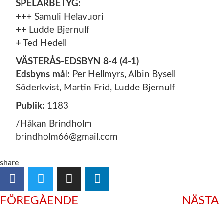
SPELARBETYG:
+++ Samuli Helavuori
++ Ludde Bjernulf
+ Ted Hedell
VÄSTERÅS-EDSBYN 8-4 (4-1)
Edsbyns mål:
Per Hellmyrs, Albin Bysell
Söderkvist, Martin Frid, Ludde Bjernulf
Publik:
1183
/Håkan Brindholm
brindholm66@gmail.com
share
FÖREGÅENDE
NÄSTA