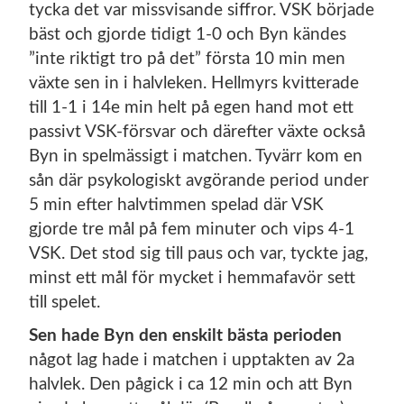
tycka det var missvisande siffror. VSK började
bäst och gjorde tidigt 1-0 och Byn kändes
”inte riktigt tro på det” första 10 min men
växte sen in i halvleken. Hellmyrs kvitterade
till 1-1 i 14e min helt på egen hand mot ett
passivt VSK-försvar och därefter växte också
Byn in spelmässigt i matchen. Tyvärr kom en
sån där psykologiskt avgörande period under
5 min efter halvtimmen spelad där VSK
gjorde tre mål på fem minuter och vips 4-1
VSK. Det stod sig till paus och var, tyckte jag,
minst ett mål för mycket i hemmafavör sett
till spelet.
Sen hade Byn den enskilt bästa perioden
något lag hade i matchen i upptakten av 2a
halvlek. Den pågick i ca 12 min och att Byn