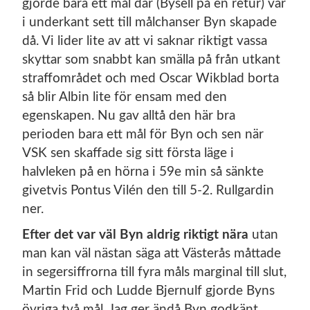
gjorde bara ett mål där (Bysell på en retur) var
i underkant sett till målchanser Byn skapade
då. Vi lider lite av att vi saknar riktigt vassa
skyttar som snabbt kan smälla på från utkant
straffområdet och med Oscar Wikblad borta
så blir Albin lite för ensam med den
egenskapen. Nu gav alltå den här bra
perioden bara ett mål för Byn och sen när
VSK sen skaffade sig sitt första läge i
halvleken på en hörna i 59e min så sänkte
givetvis Pontus Vilén den till 5-2. Rullgardin
ner.
Efter det var väl Byn aldrig riktigt nära
utan
man kan väl nästan säga att Västerås måttade
in segersiffrorna till fyra måls marginal till slut,
Martin Frid och Ludde Bjernulf gjorde Byns
övriga två mål. Jag ger ändå Byn godkänt