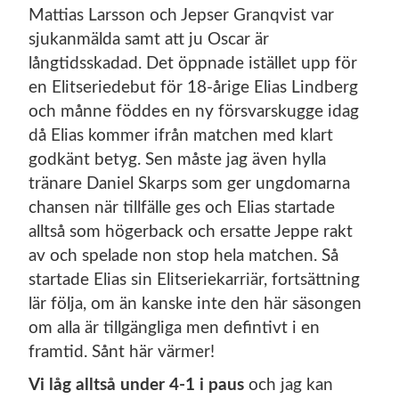
Mattias Larsson och Jepser Granqvist var
sjukanmälda samt att ju Oscar är
långtidsskadad. Det öppnade istället upp för
en Elitseriedebut för 18-årige Elias Lindberg
och månne föddes en ny försvarskugge idag
då Elias kommer ifrån matchen med klart
godkänt betyg. Sen måste jag även hylla
tränare Daniel Skarps som ger ungdomarna
chansen när tillfälle ges och Elias startade
alltså som högerback och ersatte Jeppe rakt
av och spelade non stop hela matchen. Så
startade Elias sin Elitseriekarriär, fortsättning
lär följa, om än kanske inte den här säsongen
om alla är tillgängliga men defintivt i en
framtid. Sånt här värmer!
Vi låg alltså under 4-1 i paus
och jag kan