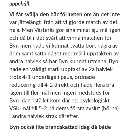
uppehåll.
Vi får svälja den här förlusten om än
det inte
var jättelångt ifrån att vi gjorde match av det
hela. Men Västerås gör sina minst sju mål igen
och då blir det svårt att vinna matchen för
Byn men hade vi kunnat tvätta bort några av
dom samt sätta något mer mål i upptakten av
andra halvlek så har Byn kunnat utmana. Byn
hade en väldigt stark upptakt av 2a halvlek
trots 4-1 underläge i paus, ordnade
reducering till 4-2 direkt och hade flera bra
lägen till fler mål men ingen medstuds för
Byn idag. Istället kom där ett psykologiskt
VSK-mål till 5-2 på deras första avslut (hörna)
i andra halvlek strax därefter.
Byn också lite brandskattad idag då både