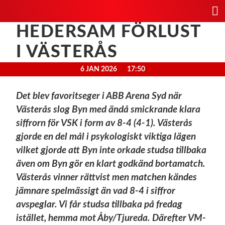
HEDERSAM FÖRLUST
I VÄSTERÅS
6 JAN 2026
17:50
Det blev favoritseger i ABB Arena Syd när
Västerås slog Byn med ändå smickrande klara
siffrorn för VSK i form av 8-4 (4-1). Västerås
gjorde en del mål i psykologiskt viktiga lägen
vilket gjorde att Byn inte orkade studsa tillbaka
även om Byn gör en klart godkänd bortamatch.
Västerås vinner rättvist men matchen kändes
jämnare spelmässigt än vad 8-4 i siffror
avspeglar. Vi får studsa tillbaka på fredag
istället, hemma mot Åby/Tjureda. Därefter VM-