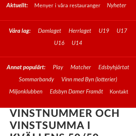
Aktuellt:
Nyheter
Menyer i våra restauranger
Våra lag:
Damlaget
Herrlaget
U19
U17
U16
U14
Annat populärt:
Play
Matcher
Edsbyhjärtat
Sommarbandy
Vinn med Byn (lotterier)
Miljonklubben
Edsbyn Damer Framåt
Kontakt
VINSTNUMMER OCH
VINSTSUMMA I