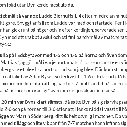
om följd utan Byn körde mest utsida.
tigt mål så var nog Ludde Bjernulfs 1-4
efter mindre än minu
iktigare. Snyggt anfall som Ludde var med och startade, Per 
 han gick runt på höger och in efter kortlinjen, serverade sen
l Byn med ett snabbt avslut och ett fint bandymål av matchens 
 tycka.
rulla på i Edsbyfavör med 1-5 och 1-6 på hörna
och även dom
Mattias ”jag gör mål i varje bortamatch” Larsson sänkte en vä
bergsruset blev lika bortkollrad som jag blev. Där kom strump
ut i nättaket av Albin Bysell Söderkvist till 1-6 och där och då 
nio hörnor. Inte utan att jag kan förstå muttrandet på raden 
a på hörnor som vanligt” även om det ju såklart inte är så.
 20 min var Byns klart sämsta,
då satte Byn på sig slarvkepsa
 2-6 och på hörnan till 3-6 efter att Henke räddat vasst till 
ägge av Martin Söderberg, dittills helt osynlig i matchen. Då v
 med tillägg och lite vibbar från 7-7 matchen hann infinna si