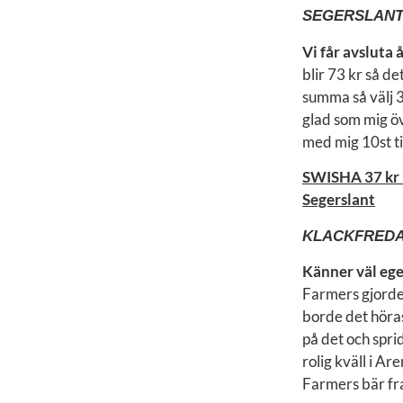
SEGERSLAN
Vi får avslut
blir 73 kr så d
summa så välj 37
glad som mig öv
med mig 10st ti
SWISHA 37 kr –
Segerslant
KLACKFRED
Känner väl ege
Farmers gjorde 
borde det höras
på det och spr
rolig kväll i A
Farmers bär fra