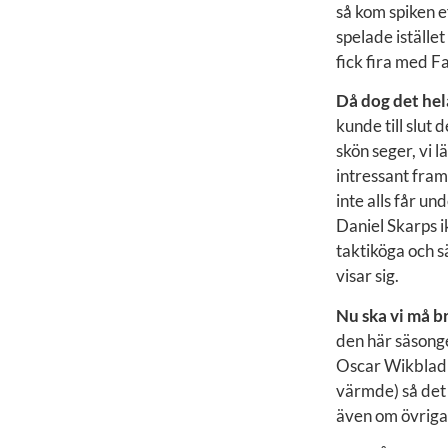
så kom spiken e
spelade iställe
fick fira med F
Då dog det hel
kunde till slut
skön seger, vi l
intressant fra
inte alls får u
Daniel Skarps i
taktiköga och sä
visar sig.
Nu ska vi må b
den här säsonge
Oscar Wikblad b
värmde) så det 
även om övriga 