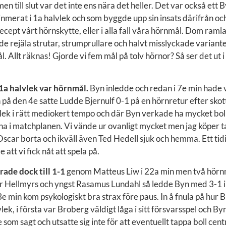
en till slut var det inte ens nära det heller. Det var också ett
nmerat i 1a halvlek och som byggde upp sin insats därifrån oc
ecept vårt hörnskytte, eller i alla fall våra hörnmål. Dom ramla
de rejäla strutar, strumprullare och halvt misslyckade varianter
 Allt räknas! Gjorde vi fem mål på tolv hörnor? Så ser det ut i m
 1a halvlek var hörnmål.
Byn inledde och redan i 7e min hade v
 på den 4e satte Ludde Bjernulf 0-1 på en hörnretur efter skot
lek i rätt mediokert tempo och där Byn verkade ha mycket boll
a i matchplanen. Vi vände ur ovanligt mycket men jag köper ta
Oscar borta och ikväll även Ted Hedell sjuk och hemma. Ett tid
att vi fick nåt att spela på.
rade dock till 1-1
genom Matteus Liw i 22a min men två hörn
r Hellmyrs och yngst Rasamus Lundahl så ledde Byn med 3-1 i 
e min kom psykologiskt bra strax före paus. In å fnula på hur 
vlek, i första var Broberg väldigt låga i sitt försvarsspel och By
som sagt och utsatte sig inte för att eventuellt tappa boll cen