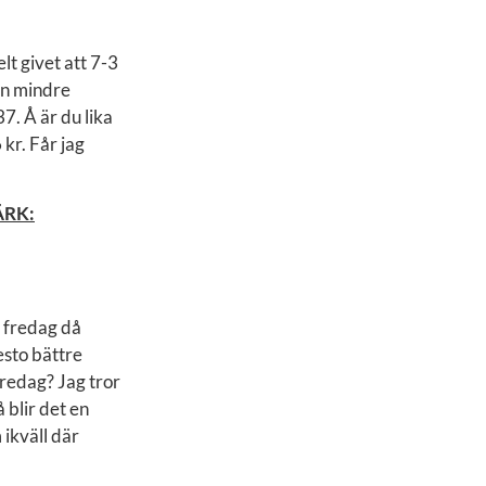
lt givet att 7-3
 en mindre
37. Å är du lika
 kr. Får jag
MÄRK:
å fredag då
esto bättre
fredag? Jag tror
blir det en
 ikväll där