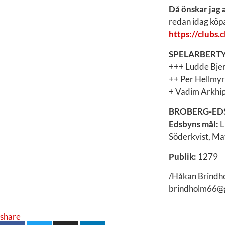
Då önskar jag 
redan idag köpa 
https://clubs
SPELARBERTY
+++ Ludde Bjer
++ Per Hellmyr
+ Vadim Arkhip
BROBERG-EDSB
Edsbyns mål:
L
Söderkvist, Ma
Publik:
1279
/Håkan Brindh
brindholm66@
share