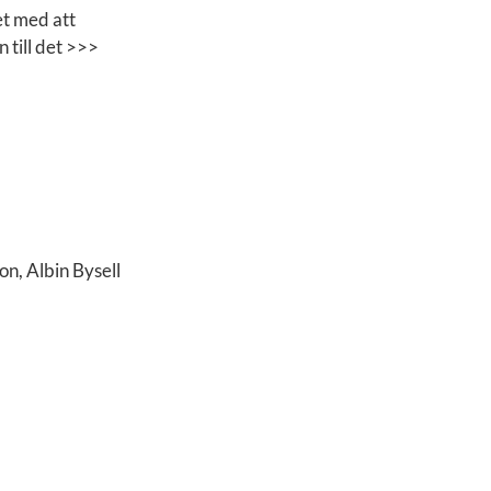
et med att
 till det >>>
n, Albin Bysell