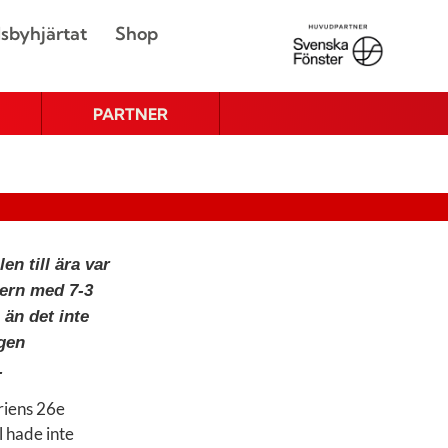
sbyhjärtat
Shop
PARTNER
en till ära var
ern med 7-3
 än det inte
gen
).
riens 26e
l hade inte