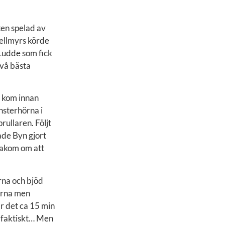
ten spelad av
Hellmyrs körde
 Ludde som fick
två bästa
 kom innan
nsterhörna i
rullaren. Följt
hade Byn gjort
bakom om att
rna och bjöd
hörna men
ar det ca 15 min
g faktiskt… Men