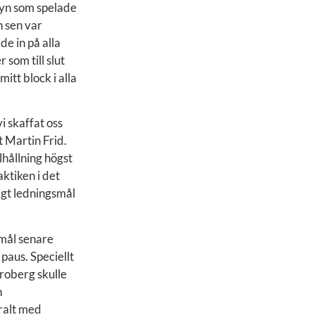
 Byn som spelade
h sen var
de in på alla
 som till slut
itt block i alla
i skaffat oss
t Martin Frid.
hållning högst
ktiken i det
igt ledningsmål
mål senare
paus. Speciellt
Broberg skulle
n
tralt med