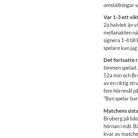
omställningar s
Var 1-3 ett vik
2a halvlek än v
mellanakten när
signera 1-4 til
spelare kan jag
Det fortsatte 
timmen spelad. 
52a min och Bro
av en riktig str
fem hörnmål på 
”Byn spelar bar
Matchens sista
Broberg på både
hörnan i mål. B
kvar av matchen