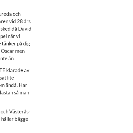
jureda och
ären vid 28 års
besked då David
pel när vi
e tänker på dig
nt Oscar men
nte än.
NTE klarade av
at lite
kom ändå. Har
 Nästan så man
 och Västerås-
 håller bägge