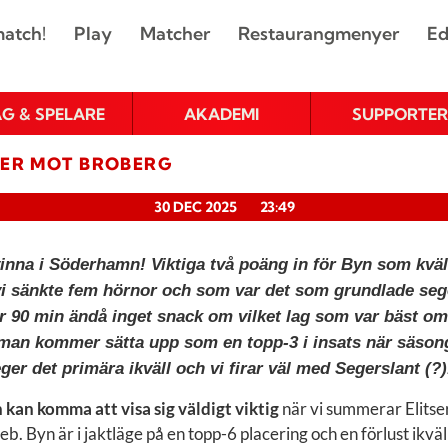
atch!
Play
Matcher
Restaurangmenyer
Ed
AG & SPELARE
AKADEMI
SUPPORTER
GER MOT BROBERG
30 DEC 2025
23:49
 vinna i Söderhamn! Viktiga två poäng in för Byn som kväll
i sänkte fem hörnor och som var det som grundlade seg
er 90 min ändå inget snack om vilket lag som var bäst om
man kommer sätta upp som en topp-3 i insats när säson
er det primära ikväll och vi firar väl med Segerslant (?
 kan komma att visa sig väldigt viktig
när vi summerar Elitse
b. Byn är i jaktläge på en topp-6 placering och en förlust ikväl