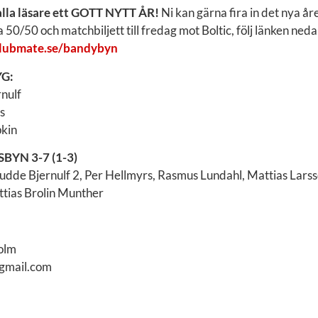
alla läsare ett GOTT NYTT ÅR!
Ni kan gärna fira in det nya år
50/50 och matchbiljett till fredag mot Boltic, följ länken nedan
.clubmate.se/bandybyn
G:
nulf
s
kin
YN 3-7 (1-3)
udde Bjernulf 2, Per Hellmyrs, Rasmus Lundahl, Mattias Larsso
ttias Brolin Munther
olm
gmail.com