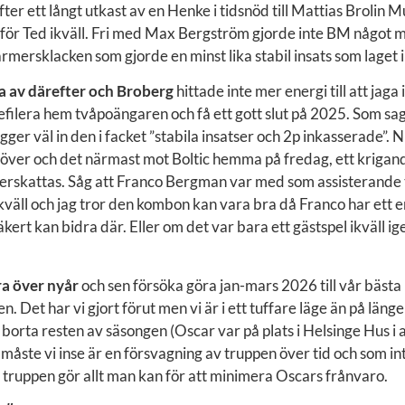
fter ett långt utkast av en Henke i tidsnöd till Mattias Brolin
t för Ted ikväll. Fri med Max Bergström gjorde inte BM något 
armersklacken som gjorde en minst lika stabil insats som laget i
a av därefter och Broberg
hittade inte mer energi till att jaga 
 defilera hem tvåpoängaren och få ett gott slut på 2025. Som sa
ägger väl in den i facket ”stabila insatser och 2p inkasserade”. N
möver och det närmast mot Boltic hemma på fredag, ett krigan
nderskattas. Såg att Franco Bergman var med som assisterande t
kväll och jag tror den kombon kan vara bra då Franco har ett 
kert kan bidra där. Eller om det var bara ett gästspel ikväll ig
ra över nyår
och sen försöka göra jan-mars 2026 till vår bästa
n. Det har vi gjort förut men vi är i ett tuffare läge än på län
orta resten av säsongen (Oscar var på plats i Helsinge Hus i all
måste vi inse är en försvagning av truppen över tid och som in
truppen gör allt man kan för att minimera Oscars frånvaro.