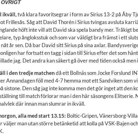
 ÖVRIGT
l ikväll,
två klara favoritsegrar i form av Sirius 13-2 på Åby T
t Frillesås. Såg att David Thorén i Sirius tvingas avsluta karri
nglande höft inte vill att David ska spela bandy mer. Tråkigt 
lare, typ ångloksstuk och som var väldigt bra främst i ett sluts
 nåt år sen. Då bar David sitt Sirius på sina axlar. Bandysverig
nligen har fortsatt en tagg i sidan till Sirius efter det som hä
llade jag. Det andra kan säkert gå över med tiden också men i
äll i den tredje matchen
då ett Bollnäs som Jocke Forslund I
efter Annandagen föll med 4-7 hemma mot ett Sandviken som vis
å sistone. Den såg jag inte komma men det gör inget att den 
ställning till match förlorar man i den här säsongens Elitserie.
halvlek där innan man slumrar in ikväll.
morgon, alla med start 13.15:
Boltic-Gripen, Vänersborg-Villa
väljer man utan större betänketid att kolla på VSK-Bajen och
K.