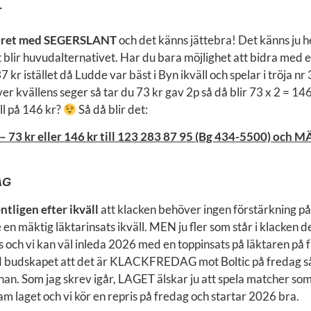
T
a året med SEGERSLANT
och det känns jättebra! Det känns ju he
et blir huvudalternativet. Har du bara möjlighet att bidra med
 kr istället då Ludde var bäst i Byn ikväll och spelar i tröja nr 
er kvällens seger så tar du 73 kr gav 2p så då blir 73 x 2 = 146
ll på 146 kr?
Så då blir det:
 73 kr eller 146 kr till 123 283 87 95 (Bg 434-5500) och 
AG
ntligen efter ikväll
att klacken behöver ingen förstärkning p
en mäktig läktarinsats ikväll. MEN ju fler som står i klacken d
 och vi kan väl inleda 2026 med en toppinsats på läktaren på 
id budskapet att det är KLACKFREDAG mot Boltic på fredag så 
renan. Som jag skrev igår, LAGET älskar ju att spela matcher som
m laget och vi kör en repris på fredag och startar 2026 bra.