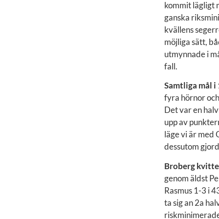
kommit lägligt m
ganska riksmini
kvällens segerr
möjliga sätt, bå
utmynnade i mål.
fall.
Samtliga mål i
fyra hörnor och
Det var en halv
upp av punktern
läge vi är med 
dessutom gjorde 
Broberg kvitte
genom äldst Pe
Rasmus 1-3 i 43
ta sig an 2a hal
riskminimerade 