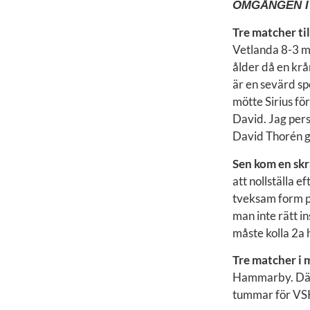
OMGÅNGEN I
Tre matcher til
Vetlanda 8-3 mo
ålder då en krå
är en sevärd spe
mötte Sirius för
David. Jag perso
David Thorén gi
Sen kom en skr
att nollställa 
tveksam form p
man inte rätt in
måste kolla 2a 
Tre matcher i 
Hammarby. Där 
tummar för VS