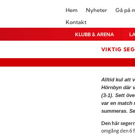
Hem
Nyheter
Gå på m
Kontakt
KLUBB & ARENA
L
VIKTIG SE
Alltid kul att
Hörnbyn där v
(3-1). Sett öv
var en match 
summeras. Seg
Den här segern
omgång den 6 fe