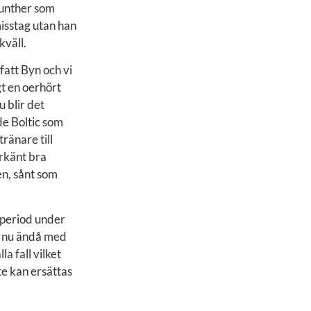
 Munther som
misstag utan han
kväll.
ifatt Byn och vi
gt en oerhört
u blir det
de Boltic som
ränare till
erkänt bra
en, sånt som
 period under
ge nu ändå med
a fall vilket
te kan ersättas