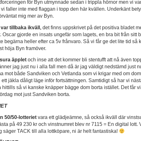
lutforceringen för Byn utmynnade sedan i trippla hörnor men vi var
h vi faller inte med flaggan i topp den här kvällen. Underkänt bety
förväntat mig mer av Byn.
ar tillbaka ikväll,
det finns uppskrivet på det positiva bladet me
 Oscar gjorde en insats ungefär som lagets, en bra bit från sitt
 begärna heller efter ca 5v frånvaro. Så vi får ge det lite tid så
t höja Byn framöver.
t sura äpplet
och inse att det kommer bli stentufft att nå även to
ner jag just nu i alla fall men då är jag väldigt nedstämd just 
mma mot både Sandviken och Vetlanda som vi krigar med om dom
i ett jäkla dåligt läge inför fortsättningen. Samtidigt så har vi näs
ittills så vi kanske knäpper bägge dom borta istället. Det får vis
 lördag mot just Sandviken borta.
IET
n 50/50-lotteriet
vara ett glädjeämne, så också ikväll där vins
ta på 49 230 kr och vinstnumret blev nr 7115 = En digital lott. V
 säger TACK till alla lottköpare, ni är helt fantastiska!