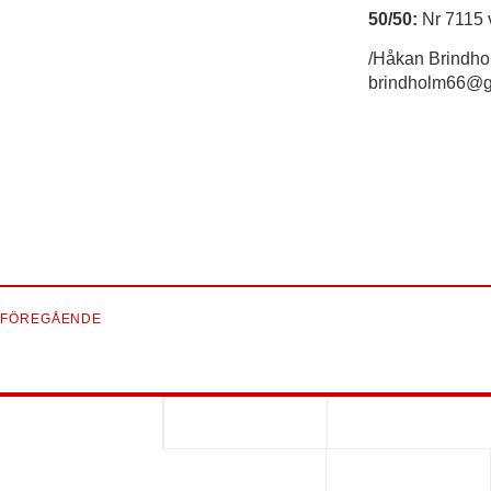
50/50:
Nr 7115 
/Håkan Brindho
brindholm66@g
FÖREGÅENDE