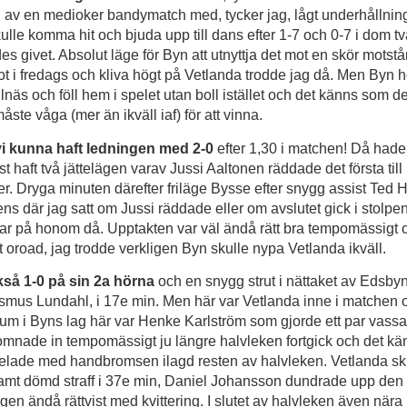
av en medioker bandymatch med, tycker jag, lågt underhållning
ulle komma hit och bjuda upp till dans efter 1-7 och 0-7 i dom t
s givet. Absolut läge för Byn att utnyttja det mot en skör mots
mot i fredags och kliva högt på Vetlanda trodde jag då. Men Byn hö
lnäs och föll hem i spelet utan boll istället och det känns som d
te våga (mer än ikväll iaf) för att vinna.
vi kunna haft ledningen med 2-0
efter 1,30 i matchen! Då had
t haft två jättelägen varav Jussi Aaltonen räddade det första till
er. Dryga minuten därefter friläge Bysse efter snygg assist Ted 
rens där jag satt om Jussi räddade eller om avslutet gick i stolpe
itar på honom då. Upptakten var väl ändå rätt bra tempomässigt o
lt oroad, jag trodde verkligen Byn skulle nypa Vetlanda ikväll.
så 1-0 på sin 2a hörna
och en snygg strut i nättaket av Edsby
Rasmus Lundahl, i 17e min. Men här var Vetlanda inne i matchen
rum i Byns lag här var Henke Karlström som gjorde ett par vassa
omnade in tempomässigt ju längre halvleken fortgick och det k
lade med handbromsen ilagd resten av halvleken. Vetlanda skulle
amt dömd straff i 37e min, Daniel Johansson dundrade upp den i 
ingen ändå rättvist med kvittering. I slutet av halvleken även nä