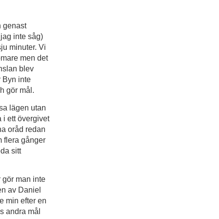
h genast
jag inte såg)
ju minuter. Vi
omare men det
nslan blev
r Byn inte
h gör mål.
ssa lägen utan
i ett övergivet
na oråd redan
m flera gånger
da sitt
är gör man inte
jen av Daniel
e min efter en
ns andra mål