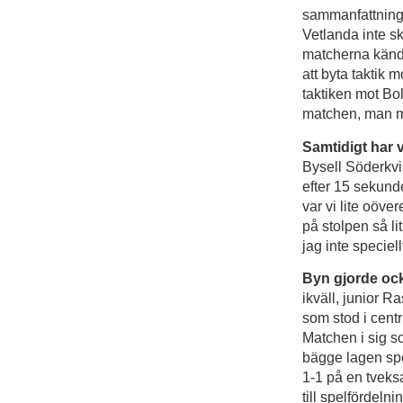
sammanfattning 
Vetlanda inte sk
matcherna kände
att byta taktik 
taktiken mot Bol
matchen, man mås
Samtidigt har 
Bysell Söderkvis
efter 15 sekund
var vi lite oöve
på stolpen så l
jag inte speciel
Byn gjorde ock
ikväll, junior 
som stod i cent
Matchen i sig s
bägge lagen spe
1-1 på en tveks
till spelfördeln