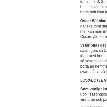
fram till 2-3. S
heller ikväll oc
hade helt klart 
Oscar Wikblad v
ganska tomt där.
mer kan man inte
Oscars återkoms
Vi får bita i de
säsongen, så kän
förlorar vi he
så sätter vi oss 
borta än hemma h
svaret får vi på
50/50-LOTTER
Som vanligt ka
upp i säsongsbäs
vinnaren och jag