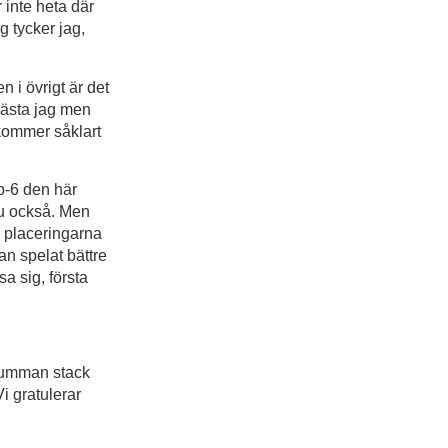
 inte heta där
g tycker jag,
n i övrigt är det
 bästa jag men
 kommer såklart
pp-6 den här
nu också. Men
 placeringarna
tan spelat bättre
a sig, första
tsumman stack
i gratulerar