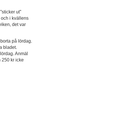
”sticker ut”
 och i kvällens
ken, det var
 borta på lördag.
a bladet.
 lördag. Anmäl
 250 kr icke