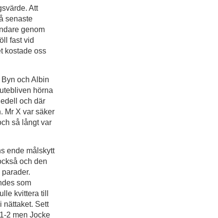
svärde. Att
vå senaste
tåndare genom
ll fast vid
et kostade oss
e Byn och Albin
 utebliven hörna
Hedell och där
n. Mr X var säker
ch så långt var
ns ende målskytt
 också och den
 parader.
ändes som
 kvittera till
nättaket. Sett
ra 1-2 men Jocke