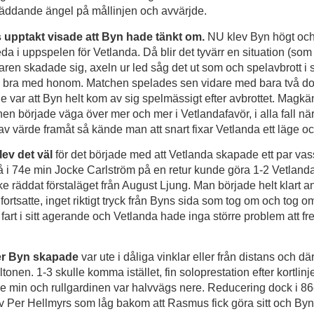
äddande ängel på mållinjen och avvärjde.
 upptakt visade att Byn hade tänkt om.
NU klev Byn högt oc
a i uppspelen för Vetlanda. Då blir det tyvärr en situation (som 
ren skadade sig, axeln ur led såg det ut som och spelavbrott i s
k bra med honom. Matchen spelades sen vidare med bara två d
e var att Byn helt kom av sig spelmässigt efter avbrottet. Magkä
hen började väga över mer och mer i Vetlandafavör, i alla fall nä
v värde framåt så kände man att snart fixar Vetlanda ett läge oc
blev det väl
för det började med att Vetlanda skapade ett par va
å i 74e min Jocke Carlström på en retur kunde göra 1-2 Vetlanda 
 räddat förstaläget från August Ljung. Man började helt klart a
ortsatte, inget riktigt tryck från Byns sida som tog om och tog o
fart i sitt agerande och Vetlanda hade inga större problem att fre
er Byn skapade
var ute i dåliga vinklar eller från distans och d
tonen. 1-3 skulle komma istället, fin soloprestation efter kortlin
e min och rullgardinen var halvvägs nere. Reducering dock i 86
av Per Hellmyrs som låg bakom att Rasmus fick göra sitt och By