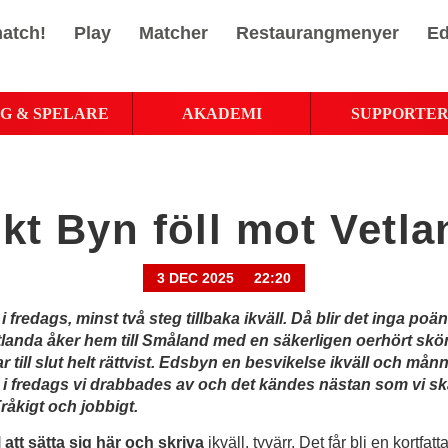
atch!
Play
Matcher
Restaurangmenyer
Ed
G & SPELARE
AKADEMI
SUPPORTE
kt Byn föll mot Vetl
3 DEC 2025
22:20
 i fredags, minst två steg tillbaka ikväll. Då blir det inga poä
tlanda åker hem till Småland med en säkerligen oerhört skö
ar till slut helt rättvist. Edsbyn en besvikelse ikväll och mån
 i fredags vi drabbades av och det kändes nästan som vi s
råkigt och jobbigt.
l att sätta sig här och skriva
ikväll, tyvärr. Det får bli en kortfatt