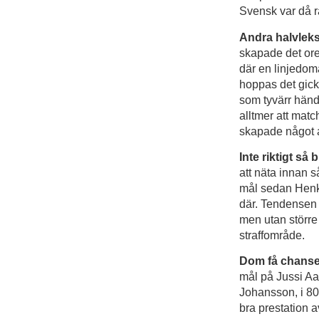
Svensk var då r
Andra halvleks
skapade det ored
där en linjedoma
hoppas det gic
som tyvärr händ
alltmer att matc
skapade något a
Inte riktigt så 
att näta innan s
mål sedan Henke
där. Tendensen f
men utan större 
straffområde.
Dom få chans
mål på Jussi Aal
Johansson, i 80
bra prestation 