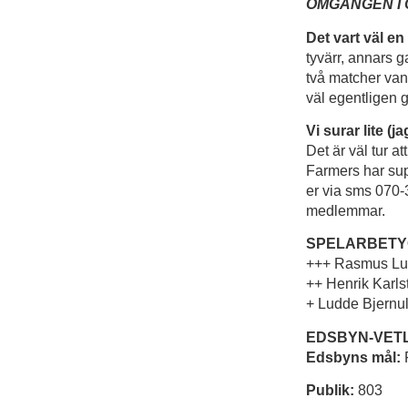
OMGÅNGEN I 
Det vart väl e
tyvärr, annars 
två matcher va
väl egentligen g
Vi surar lite (jag
Det är väl tur a
Farmers har sup
er via sms 070-
medlemmar.
SPELARBETY
+++ Rasmus Lu
++ Henrik Karls
+ Ludde Bjernul
EDSBYN-VETLA
Edsbyns mål:
Publik:
803