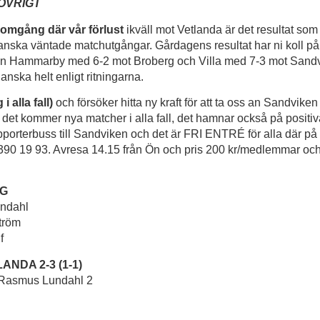
ÖVRIGT
n omgång där vår förlust
ikväll mot Vetlanda är det resultat som 
ganska väntade matchutgångar. Gårdagens resultat har ni koll på
nn Hammarby med 6-2 mot Broberg och Villa med 7-3 mot Sandvi
anska helt enligt ritningarna.
 i alla fall)
och försöker hitta ny kraft för att ta oss an Sandviken
tt det kommer nya matcher i alla fall, det hamnar också på positiv
porterbuss till Sandviken och det är FRI ENTRÉ för alla där på
390 19 93. Avresa 14.15 från Ön och pris 200 kr/medlemmar och
G
ndahl
tröm
f
NDA 2-3 (1-1)
Rasmus Lundahl 2