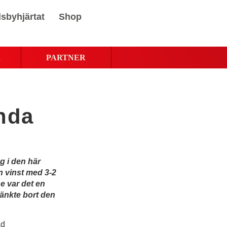
sbyhjärtat
Shop
R
PARTNER
anda
ng i den här
n vinst med 3-2
ne var det en
känkte bort den
ad