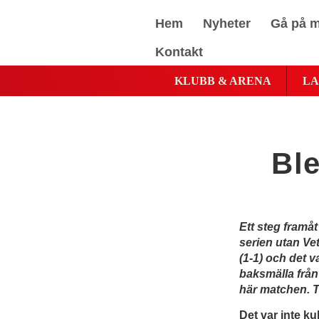
Hem
Nyheter
Gå på m
Kontakt
KLUBB & ARENA
LA
Ble
Ett steg framåt
serien utan Ve
(1-1) och det v
baksmälla från
här matchen. T
Det var inte ku